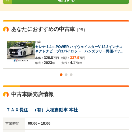
あなたにおすすめの中古車
［PR］
日産
セレナ 1.4 e-POWER ハイウェイスターV 12.3インチコ
ネクトナビ プロパイロット ハンズフリー両側パワー
入力途中の情報を保存しますか？
スライドドア アラウンドビューモニター インテリジ
320.8
337.9
本体：
万円
総額：
万円
ェントルームミラー LEDヘッドライト オートハイビ
2023
4.1
年式：
年
走行：
万km
ーム インテリキー
※次回問い合わせをする際に自動入力されます
※保存された情報は
90
日で破棄されます
いいえ
はい
中古車販売店情報
ＴＡＸ長住 （有）大穂自動車 本社
営業時間
09:00～18:00