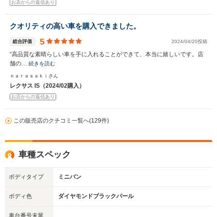
お店からの返信あり
クオリティの高い車を購入できました。
5
総合評価
2024/04/20投稿
“高品質な素晴らしい車を手に入れることができて、本当に嬉しいです。店
舗の…
続きを読む
ｎａｒａｓａｋｉさん
レクサス IS（2024/02購入）
お店からの返信あり
この販売店のクチコミ一覧へ(129件)
車種スペック
ボディタイプ
ミニバン
ボディ色
ダイヤモンドブラックパール
車台番号末尾