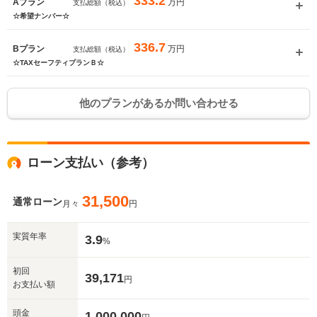
333.2
万円
Aプラン
支払総額（税込）
☆希望ナンバー☆
336.7
万円
Bプラン
支払総額（税込）
☆TAXセーフティプランＢ☆
他のプランがあるか問い合わせる
ローン支払い（参考）
31,500
通常ローン
月々
円
実質年率
3.9
%
初回
39,171
円
お支払い額
頭金
1,000,000