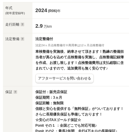
年式
2024
(R06)
年
(初年度登録年)
走行距離
2.9
万km
法定整備
法定整備付
法定24ヶ月点検整備付※商用車は12ヶ月点検整備付
車検整備を実施後、納車させて頂きます！熟練の整備担
当者が真心を込めて点検整備を実施し、点検整備記録簿
を作成、お渡し致します！点検整備費用は支払総額に含
まれていますので、追加費用も無く安心です♪
アフターサービスを問い合わせる
保証
保証付：販売店保証
保証期間：3ヵ月
保証距離：無制限
信頼と安心を提供する「無料保証」がついております！
さらに長期優良保証も準備しております！
☆安心のTAXゴールド保証☆
Ponit その１ ：全国どこでも対応可能♪
Ponit その2 ：最長2年間、走行4万キロの長期保証♪