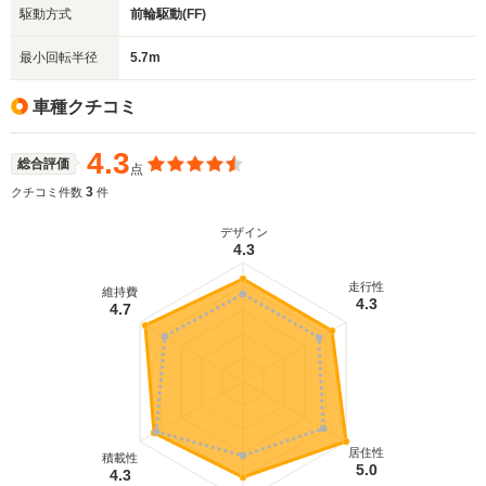
駆動方式
前輪駆動(FF)
最小回転半径
5.7m
車種クチコミ
4.3
総合評価
点
3
クチコミ件数
件
デザイン
4.3
走行性
維持費
4.3
4.7
居住性
積載性
5.0
4.3