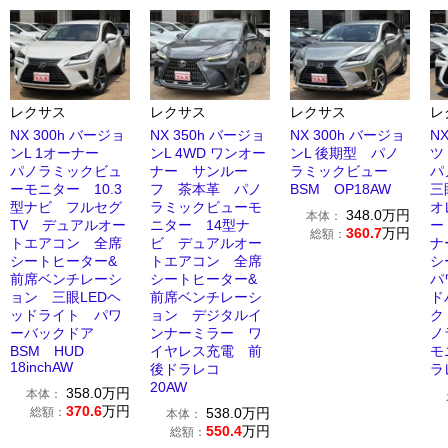
レクサス
レクサス
レクサス
レ
NX 300h バージョ
NX 350h バージョ
NX 300h バージョ
N
ンL 1オーナー
ンL 4WD ワンオー
ンL 後期型 パノ
ツ
パノラミックビュ
ナー サンルー
ラミックビュー
パ
ーモニター 10.3
フ 茶本革 パノ
BSM OP18AW
三
型ナビ フルセグ
ラミックビューモ
オ
348.0
万円
本体：
TV デュアルオー
ニター 14型ナ
ー
360.7
万円
総額：
トエアコン 全席
ビ デュアルオー
ナ
シートヒーター&
トエアコン 全席
シ
前席ベンチレーシ
シートヒーター&
パ
ョン 三眼LEDヘ
前席ベンチレーシ
ド
ッドライト パワ
ョン デジタルイ
ク
ーバックドア
ンナーミラー ワ
ノ
BSM HUD
イヤレス充電 前
モ
18inchAW
後ドラレコ
ラ
20AW
358.0
万円
本体：
370.6
万円
総額：
538.0
万円
本体：
550.4
万円
総額：