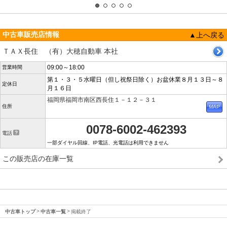
中古車販売店情報
▲上へ戻る
ＴＡＸ長住 （有）大穂自動車 本社
09:00～18:00
営業時間
第１・３・５水曜日（但し祝祭日除く）お盆休業８月１３日～８
定休日
月１６日
福岡県福岡市南区西長住１－１２－３１
住所
0078-6002-462393
電話
一部ダイヤル回線、IP電話、光電話は利用できません
この販売店の在庫一覧
中古車トップ
中古車一覧
掲載終了