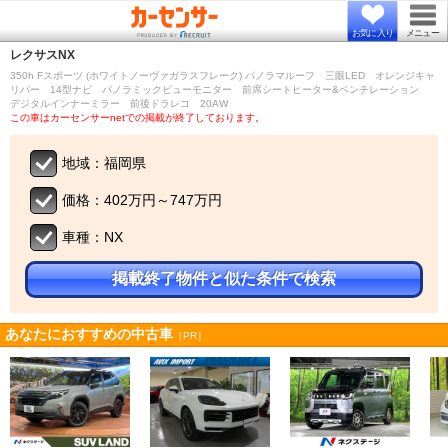
お気に入り
メニュー
レクサス
NX
350h Fスポーツ (ホワイトノーヴァガラスフレーク) パノラマルーフ 三眼LED オレンジキャ
リパー 14型ナビ パノラミックビューモニター 前席シートヒーター&ベンチレーション
デジタルインナーミラー 前後ドラレコ 20AW
この車はカーセンサーnetでの掲載が終了しております。
地域：福岡県
価格：402万円～747万円
車種：NX
掲載終了物件と似た条件で検索
あなたにおすすめの中古車
［PR］