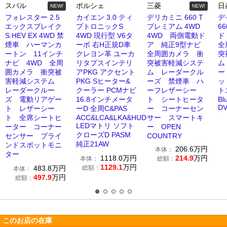
スバル
ポルシェ
三菱
日
NEW!
NEW!
フォレスター 2.5
カイエン 3.0 ティ
デリカミニ 660 T
デ
エックスブレイク
プトロニックS
プレミアム 4WD
6
S:HEV EX 4WD 禁
4WD 現行型 V6タ
4WD 両側電動ド
ド
煙車 ハーマンカ
ーボ 右H正規D車
ア 純正9型ナビ
全
ートン 11インチ
クレヨン革 ユーカ
全周囲カメラ 衝
突
ナビ 4WD 全周
リタプスインテリ
突被害軽減システ
ム
囲カメラ 衝突被
アPKG アクセント
ム レーダークル
ー
害軽減システム
PKG Sヒーター&
ーズ 禁煙車 ハ
ッ
レーダークルー
クーラー PCMナビ
ーフレザーシー
ト
ズ 電動リアゲー
16.8インチメータ
ト シートヒータ
Bl
D
ト レザーシー
ーD 全周C&PAS
ー コーナーセン
ト 全席シートヒ
ACC&LCA&LKA&HUD
サー スマートキ
LEDマトリ ソフト
ーター コーナー
ー OPEN
クローズD PASM
センサー ブライ
COUNTRY
純正21AW
ンドスポットモニ
206.6
万円
本体：
ター
1118.0
万円
214.9
万円
本体：
総額：
1129.1
万円
483.8
万円
総額：
本体：
497.9
万円
総額：
このお店の在庫