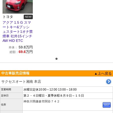
トヨタ
NEW!
アクア 1.5 G スマ
ートキー&プッシ
ュスタート1オナ禁
煙車 社外15インチ
AW HID ETC
59.8
万円
本体：
69.6
万円
総額：
中古車販売店情報
▲上へ戻る
サクセスオート湘南 本店
水曜日定休10:00～12:00 13:00～18:00
営業時間
第２・４日曜日・夏季休暇８月９日～１５日
定休日
神奈川県鎌倉市関谷７４２
住所