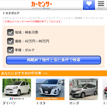
お気に入り
メニュー
トヨタ
ポルテ
1.5 F (シルバーメタリック) ナビTV バックカメラ プッシュスタート禁煙車 ドライブレコーダー
この車はカーセンサーnetでの掲載が終了しております。
地域：神奈川県
価格：42万円～80万円
車種：ポルテ
掲載終了物件と似た条件で検索
あなたにおすすめの中古車
［PR］
ダイハツ
トヨタ
ホンダ
ト