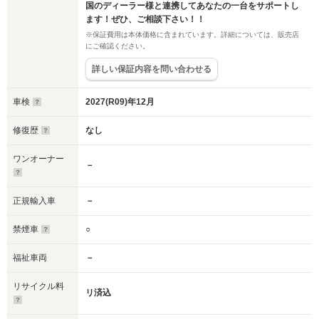
国のディーラー様と連携してあなたの一台をサポートし
ます！ぜひ、ご相談下さい！！
※保証費用は本体価格に含まれています。詳細については、販売店
にご確認ください。
詳しい保証内容を問い合わせる
車検
2027(R09)年12月
修復歴
なし
ワンオーナー
－
正規輸入車
－
禁煙車
○
福祉車両
－
リサイクル料
リ済込