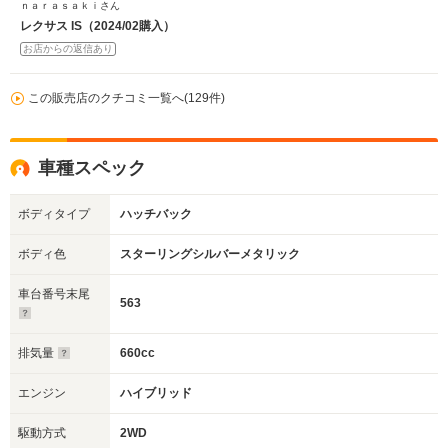
ｎａｒａｓａｋｉさん
レクサス IS（2024/02購入）
お店からの返信あり
この販売店のクチコミ一覧へ(129件)
車種スペック
ボディタイプ
ハッチバック
ボディ色
スターリングシルバーメタリック
車台番号末尾
563
排気量
660cc
エンジン
ハイブリッド
駆動方式
2WD