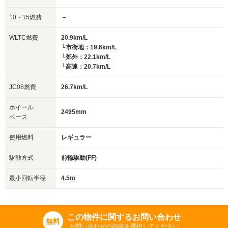
10・15燃費
－
WLTC燃費
20.9km/L
└市街地：19.6km/L
└郊外：22.1km/L
└高速：20.7km/L
JC08燃費
26.7km/L
ホイール
2495mm
ベース
使用燃料
レギュラー
駆動方式
前輪駆動(FF)
最小回転半径
4.5m
この物件に関するお問い合わせ
無料
お問い合わせの内容を選択してください