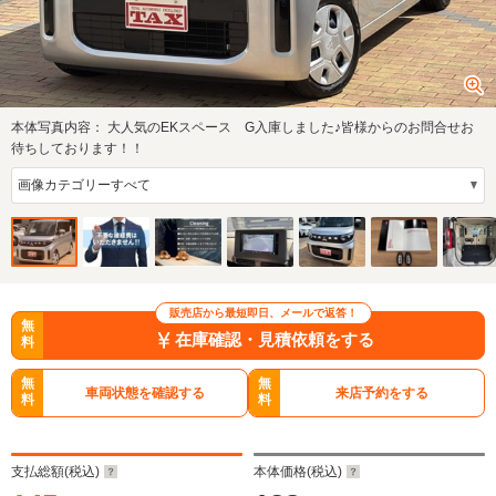
本体写真内容：
大人気のEKスペース G入庫しました♪皆様からのお問合せお
待ちしております！！
販売店から最短即日、メールで返答！
無
在庫確認・見積依頼をする
料
無
無
車両状態を確認する
来店予約をする
料
料
支払総額(税込)
本体価格(税込)