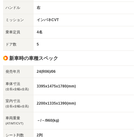
ハンドル
右
ミッション
インパネCVT
乗車定員
4名
ドア数
5
新車時の車種スペック
発売年月
24(R06)/06
車体寸法
3395x1475x1780(mm)
(全長x全幅x全高)
室内寸法
2200x1335x1390(mm)
(全長x全幅x全高)
車両重量
－/－/960(kg)
(AT/MT/CVT)
シート列数
2列