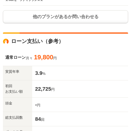
他のプランがあるか問い合わせる
ローン支払い（参考）
19,800
通常ローン
月々
円
実質年率
3.9
%
初回
22,725
円
お支払い額
頭金
-
円
総支払回数
84
回