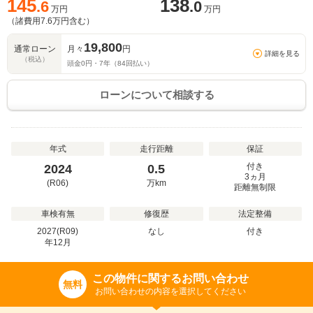
145
138
.6
.0
万円
万円
（諸費用
7.6
万円含む）
19,800
通常ローン
月々
円
詳細を見る
（税込）
頭金
0
円・
7
年（
84
回払い）
ローンについて相談する
年式
走行距離
保証
付き
2024
0.5
3ヵ月
(R06)
万
km
距離無制限
車検有無
修復歴
法定整備
2027(R09)
なし
付き
年
12
月
この物件に関するお問い合わせ
無料
お問い合わせの内容を選択してください