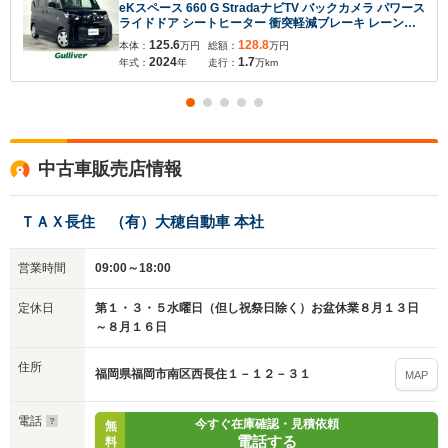
eKスペース 660 G StradaナビTV バックカメラ パワース
ライドドア シートヒーター 衝突軽減ブレーキ レーンア
シスト オートライト LEDヘッドライト スマートキー プ
125.6
128.8
本体：
万円
総額：
万円
ッシュスタート 前後ドライブレコーダー ETC
2024
1.7
年式：
年
走行：
万km
中古車販売店情報
ＴＡＸ長住 （有）大穂自動車 本社
営業時間
09:00～18:00
定休日
第１・３・５水曜日（但し祝祭日除く）お盆休業８月１３日
～８月１６日
住所
福岡県福岡市南区西長住１－１２－３１
MAP
電話
今すぐ在庫確認・見積依頼
無
電話する
料