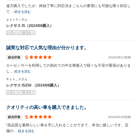
遠方購入でしたが、終始丁寧に対応頂きこちらの要望にも可能な限り対応し
て…
続きを読む
ｐｏｃｈｉさん
レクサス IS（2024/06購入）
お店からの返信あり
誠実な対応で人気な理由が分かります。
5
総合評価
2024/08/12投稿
カーセンサーを利用しての初めての中古車購入で様々な不安や緊張がありま
し…
続きを読む
Ｒｙｏ＿Ｕさん
レクサス IS250 （2024/08購入）
お店からの返信あり
クオリティの高い車を購入できました。
5
総合評価
2024/04/20投稿
“高品質な素晴らしい車を手に入れることができて、本当に嬉しいです。店
舗の…
続きを読む