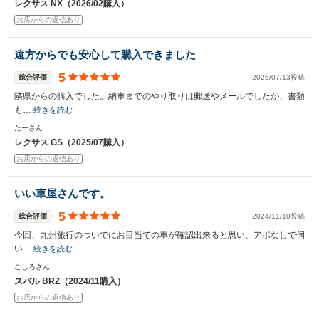
レクサス NX（2026/02購入）
お店からの返信あり
遠方からでも安心して購入できました
5
総合評価
2025/07/13投稿
隣県からの購入でした。納車までのやり取りは郵送やメールでしたが、書類
も…
続きを読む
たーさん
レクサス GS（2025/07購入）
お店からの返信あり
いい車屋さんです。
5
総合評価
2024/11/10投稿
今回、九州旅行のついでにお目当ての車が確認出来ると思い、アポなしで伺
い…
続きを読む
ごしろさん
スバル BRZ（2024/11購入）
お店からの返信あり