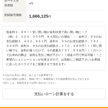
ボーナス月
-
円
加算額
割賦販売価格
1,666,125
円
低金利３．９％！！安い買い物が金利次第で高い買い物に！？
（例）３，０００，０００円、８４回払いの場合・・・金利３．９％のお
支払総額３，４３２，９５１円、金利６．９％のお支払総額３，７９１，
０４６円、金利９．９％のお支払総額４，１７０，４８９円！！！同じ買
い物でも、金利が違うだけで、その差最大７３７，５３８円！！！ローン
でお求めの際は、金利も充分ご検討下さい！！頭金０円で申込可能！！ご
希望のシュミレーションが出来ますので、お気軽にご相談下さい♪お客様
に合ったカーライフをご提案させて頂きます♪
※上記のお支払い例は、あくまでも参考例です。
※上記の金額には購入・登録に伴う、各種税金とその他諸費用を含んでおります。
※詳しくは、各販売店までお問い合わせください。
支払いローン計算をする