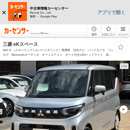
中古車情報カーセンサー
アプリで開く
Recruit Co., Ltd.
無料 － Google Play
履歴
お気に入り
メニュー
三菱 eKスペース
660 G （スターリングシルバーメタリック）禁煙車 社外ナビ バックカメラ ワン
セグ Bluetoothオーディオ オートエアコン オート付きLEDヘッドライト 前席
シートヒーター 片側パワースライドドア 後席サンシェード&テーブル&サーキュレ
ーター
1/54