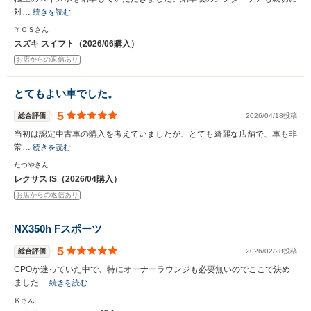
対…
続きを読む
ＹＯＳさん
スズキ スイフト（2026/06購入）
お店からの返信あり
とてもよい車でした。
5
総合評価
2026/04/18投稿
当初は認定中古車の購入を考えていましたが、とても綺麗な店舗で、車も非
常…
続きを読む
たつやさん
レクサス IS（2026/04購入）
お店からの返信あり
NX350h Fスポーツ
5
総合評価
2026/02/28投稿
CPOか迷っていた中で、特にオーナーラウンジも必要無いのでここで決め
ました…
続きを読む
Ｋさん