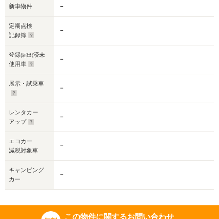
新車物件
－
定期点検
－
記録簿
登録
済未
(届出)
－
使用車
展示・試乗車
－
レンタカー
－
アップ
エコカー
－
減税対象車
キャンピング
－
カー
この物件に関するお問い合わせ