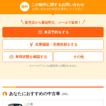
この物件に関するお問い合わせ
無料
お問い合わせの内容を選択してください
入力途中の情報を保存しますか？
※次回問い合わせをする際に自動入力されます
販売店から最短即日、メールで返答！
※保存された情報は
90
日で破棄されます
来店予約をする
いいえ
はい
在庫確認・見積依頼をする
車両状態を確認する
その他
※メールアドレスは販売店に公開されません
あなたにおすすめの中古車
［PR］
三菱