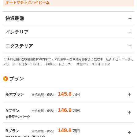
オートマチックハイビーム
快適装備
インテリア
エクステリア
☆TAX長住(有)大穂自動車50周年フェア開催中☆全車鑑定書付き☆禁煙車 社外ナビ バックカ
メラ オート付きLEDライト 前席シートヒーター 片側パワースライドドア
プラン
145.6
万円
基本プラン
支払総額（税込）
146.9
万円
Aプラン
支払総額（税込）
☆希望ナンバー☆
149.8
万円
Bプラン
支払総額（税込）
☆TAXセーフティプランＡ☆