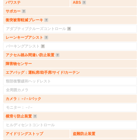
パワステ
ABS
サポカー
衝突被害軽減ブレーキ
アダプティブクルーズコントロール
レーンキープアシスト
パーキングアシスト
アクセル踏み間違い防止装置
障害物センサー
エアバッグ：運転席/助手席/サイド/カーテン
頸部衝撃緩和ヘッドレスト
全周囲カメラ
カメラ：－/－/バック
モニター：－/－
横滑り防止装置
ヒルディセントコントロール
アイドリングストップ
盗難防止装置