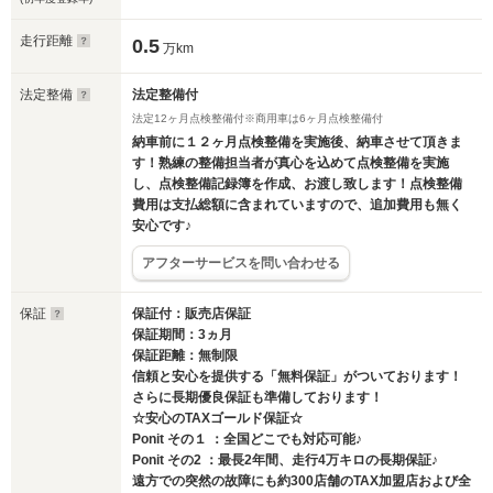
走行距離
0.5
万km
法定整備
法定整備付
法定12ヶ月点検整備付※商用車は6ヶ月点検整備付
納車前に１２ヶ月点検整備を実施後、納車させて頂きま
す！熟練の整備担当者が真心を込めて点検整備を実施
し、点検整備記録簿を作成、お渡し致します！点検整備
費用は支払総額に含まれていますので、追加費用も無く
安心です♪
アフターサービスを問い合わせる
保証
保証付：販売店保証
保証期間：3ヵ月
保証距離：無制限
信頼と安心を提供する「無料保証」がついております！
さらに長期優良保証も準備しております！
☆安心のTAXゴールド保証☆
Ponit その１ ：全国どこでも対応可能♪
Ponit その2 ：最長2年間、走行4万キロの長期保証♪
遠方での突然の故障にも約300店舗のTAX加盟店および全