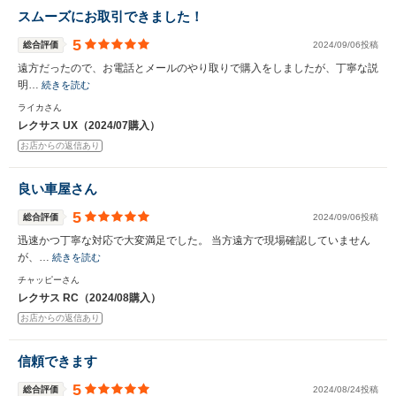
スムーズにお取引できました！
5
総合評価
2024/09/06投稿
遠方だったので、お電話とメールのやり取りで購入をしましたが、丁寧な説
明…
続きを読む
ライカさん
レクサス UX（2024/07購入）
お店からの返信あり
良い車屋さん
5
総合評価
2024/09/06投稿
迅速かつ丁寧な対応で大変満足でした。 当方遠方で現場確認していません
が、…
続きを読む
チャッピーさん
レクサス RC（2024/08購入）
お店からの返信あり
信頼できます
5
総合評価
2024/08/24投稿