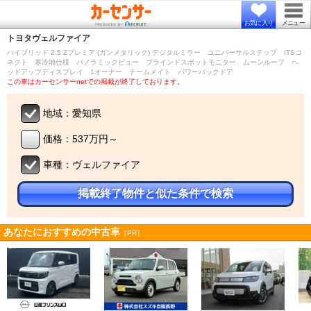
お気に入り
メニュー
トヨタ
ヴェルファイア
ハイブリッド 2.5 Zプレミア (ガンメタリック) デジタルミラー ユニバーサルステップ ITSコ
ネクト 寒冷地仕様 パノラミックビュー ブラインドスポットモニター ムーンルーフ ヘ
ッドアップディスプレイ 1オーナー チームメイト パワーバックドア
この車はカーセンサーnetでの掲載が終了しております。
地域：愛知県
価格：537万円～
車種：ヴェルファイア
掲載終了物件と似た条件で検索
あなたにおすすめの中古車
［PR］