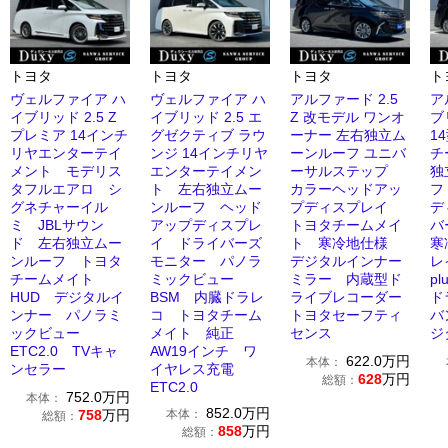
トヨタ
トヨタ
トヨタ
ト
ヴェルファイア ハ
ヴェルファイア ハ
アルファード 2.5
ア
イブリッド 2.5 Z
イブリッド 2.5 エ
Z 改モデル ワンオ
ブリ
プレミア 14インチ
グゼクティブ ラウ
ーナー 左右独立ム
1
リヤエンターテイ
ンジ 14インチリヤ
ーンルーフ ユニバ
チ
メント モデリス
エンターテイメン
ーサルステップ
独
タフルエアロ シ
ト 左右独立ムー
カラーヘッドアッ
フ
グネチャーイル
ンルーフ ヘッド
プディスプレイ
デ
ミ JBLサウン
アップディスプレ
トヨタチームメイ
バ
ド 左右独立ムー
イ ドライバーズ
ト 寒冷地仕様
寒
ンルーフ トヨタ
モニター パノラ
デジタルインナー
レ
チームメイト
ミックビュー
ミラー 内蔵型ド
p
HUD デジタルイ
BSM 内臓ドラレ
ライブレコーダー
ド
ンナー パノラミ
コ トヨタチーム
トヨタセーフティ
バ
ックビュー
メイト 純正
センス
ジ
ETC2.0 TVキャ
AW19インチ ワ
622.0
万円
本体：
ンセラー
イヤレス充電
628
万円
総額：
ETC2.0
752.0
万円
本体：
852.0
万円
758
万円
本体：
総額：
858
万円
総額：