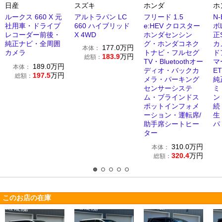
日産
スズキ
ホンダ
ホ
ルークス 660 X 元
アルトラパン LC
フリード 1.5
N-
社用車・ドライブ
660 ハイブリッド
e:HEV クロスター
ボ
レコーダー前後・
X 4WD
ホンダセンシン
正
純正ナビ・全周囲
グ・ホンダコネク
カ
177.0
万円
本体：
カメラ
トナビ・フルセグ
ド
183.9
万円
総額：
TV・Bluetoothオー
マ
189.0
万円
本体：
ディオ・バックカ
E
197.5
万円
総額：
メラ・パーキング
純
センサーシステ
ミ
ム・ブラインドス
ン 
ポットインフォメ
続
ーション・運転席/
生
助手席シートヒー
パ
ター
310.0
万円
本体：
320.4
万円
総額：
このお店の在庫