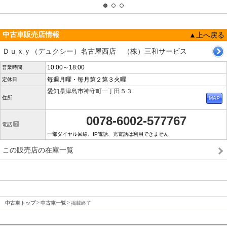
中古車販売店情報
▲上へ戻る
Ｄｕｘｙ（デュクシー）名古屋西店 （株）三和サービス
10:00～18:00
営業時間
毎週月曜・毎月第２第３火曜
定休日
愛知県津島市神守町一丁田５３
住所
0078-6002-577767
電話
一部ダイヤル回線、IP電話、光電話は利用できません
この販売店の在庫一覧
中古車トップ
中古車一覧
掲載終了