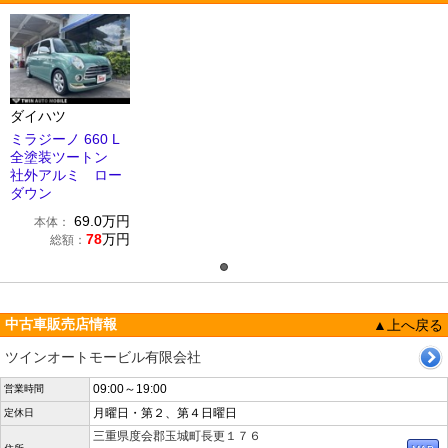
ダイハツ
ミラジーノ 660 L
全塗装ツートン
社外アルミ ロー
ダウン
69.0
万円
本体：
78
万円
総額：
中古車販売店情報
▲上へ戻る
ツインオートモービル有限会社
09:00～19:00
営業時間
月曜日・第２、第４日曜日
定休日
三重県度会郡玉城町長更１７６