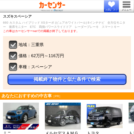
お気に入り
メニュー
スズキ
スペーシア
660 カスタム ハイブリッド XSターボ (ピュアホワイトパール) 8インチナビ 全方位モニタ
ー 後席モニター ETC 両側パワースライドドア レーダーブレーキ スマートキー
この車はカーセンサーnetでの掲載が終了しております。
地域：三重県
価格：62万円～116万円
車種：スペーシア
掲載終了物件と似た条件で検索
あなたにおすすめの中古車
［PR］
ミニ
メルセデスＡＭＧ
トヨタ
ト