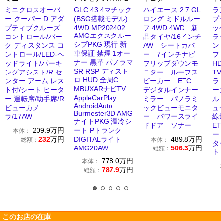
ミニクロスオーバ
GLC 43 4マチック
ハイエース 2.7 GL
ラ
ー クーパー D アダ
(BSG搭載モデル)
ロング ミドルルー
プラ
プティブクルーズ
4WD MP202402
フ 4WD 4WD 新
ッ
AMGエクスクルー
コントロール/パー
品タイヤ/16インチ
ラ
シブPKG 現行 新
ク ディスタンス コ
AW シートカバ
ン
車保証 禁煙 1オー
ントロール/LED-ヘ
ー 7インチナビ
フ
ナー 黒革 パノラマ
ッドライト/パーキ
フリップダウンモ
H
SR RSP ディスト
ングアシスト/R セ
ニター ルーフス
T
ロ HUD 全周C
ンター アーム レス
ピーカー ETC
ラ
MBUXARナビTV
ト付/シート ヒータ
デジタルインナー
ー
AppleCarPlay
ー 運転席/助手席/R
ミラー パノラミ
ル
AndroidAuto
ビューカメ
ックビューモニタ
ュ
Burmester3D AMG
ラ/17AW
ー パワースライ
線
ナイトPKG 温冷シ
ドドア ソナー
E
209.9
万円
ート Pトランク
本体：
ー
232
万円
DIGITALライト
489.8
万円
総額：
本体：
タ
AMG20AW
506.3
万円
総額：
ト
778.0
万円
本体：
787.9
万円
総額：
このお店の在庫