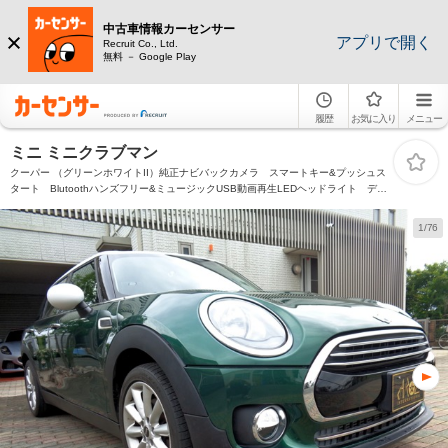
中古車情報カーセンサー
アプリで開く
Recruit Co., Ltd.
無料 － Google Play
履歴
お気に入り
メニュー
ミニ ミニクラブマン
クーパー （グリーンホワイトII）純正ナビバックカメラ スマートキー&プッシュス
タート Blutoothハンズフリー&ミュージックUSB動画再生LEDヘッドライト デイ
ライト 純正17Inアルミ観音開ドア
1/76