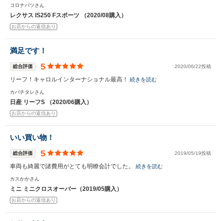
コロナバツさん
レクサス IS250 Fスポーツ （2020/08購入）
お店からの返信あり
満足です！
5
総合評価
2020/06/22投稿
リーフ！キャロルインターナショナル最高！
続きを読む
カバチタレさん
日産 リーフS （2020/06購入）
お店からの返信あり
いい買い物！
5
総合評価
2019/05/19投稿
車両も綺麗で諸費用がとても明瞭会計でした。
続きを読む
カスかかさん
ミニ ミニクロスオーバー（2019/05購入）
お店からの返信あり