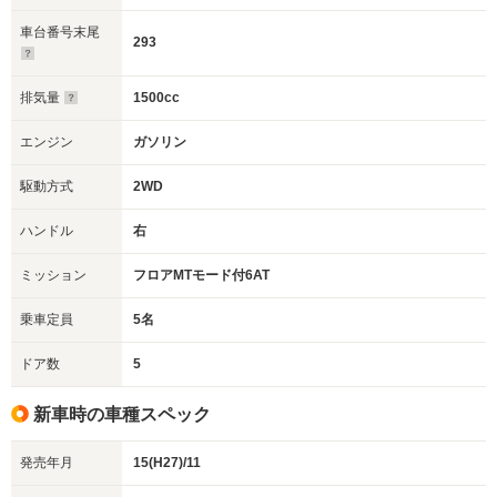
車台番号末尾
293
排気量
1500cc
エンジン
ガソリン
駆動方式
2WD
ハンドル
右
ミッション
フロアMTモード付6AT
乗車定員
5名
ドア数
5
新車時の車種スペック
発売年月
15(H27)/11