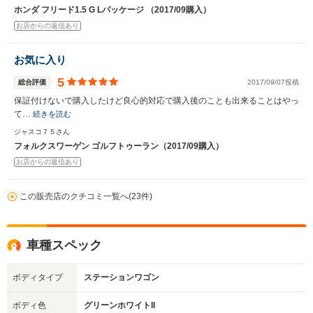
ホンダ フリード1.5 G Lパッケージ （2017/09購入）
お店からの返信あり
お気に入り
5
総合評価
2017/09/07投稿
保証付けないで購入したけど良心的対応で購入後のことも出来ることはやっ
て…
続きを読む
ジャスコ７５さん
フォルクスワーゲン ゴルフトゥーラン（2017/09購入）
お店からの返信あり
この販売店のクチコミ一覧へ(23件)
車種スペック
ボディタイプ
ステーションワゴン
ボディ色
グリーンホワイトII