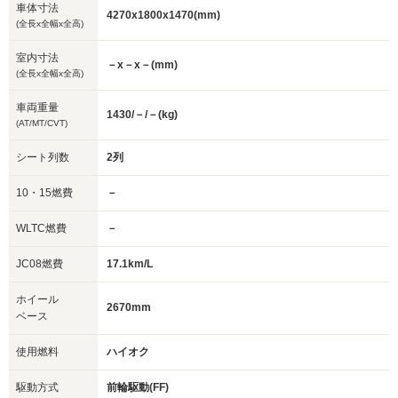
車体寸法
4270x1800x1470(mm)
(全長x全幅x全高)
室内寸法
－x－x－(mm)
(全長x全幅x全高)
車両重量
1430/－/－(kg)
(AT/MT/CVT)
シート列数
2列
10・15燃費
－
WLTC燃費
－
JC08燃費
17.1km/L
ホイール
2670mm
ベース
使用燃料
ハイオク
駆動方式
前輪駆動(FF)