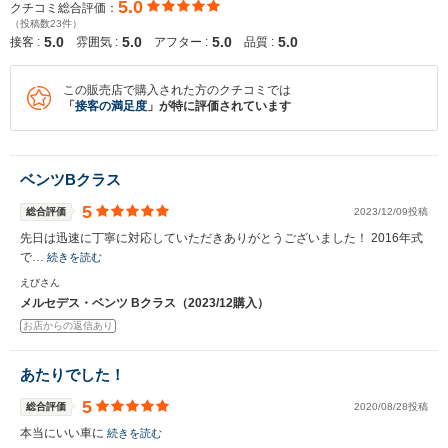
5.0
クチコミ総合評価：
（投稿数23件）
5.0
5.0
5.0
5.0
接客 :
雰囲気 :
アフター :
品質 :
入力途中の情報を保存しますか？
この販売店で購入された方のクチコミでは
「
接客の満足度
」が特に評価されています
※次回問い合わせをする際に自動入力されます
※保存された情報は
90
日で破棄されます
ベンツBクラス
いいえ
はい
5
総合評価
2023/12/09投稿
先日は迅速に丁寧に対応していただきありがとうございました！ 2016年式
で…
続きを読む
えびさん
メルセデス・ベンツ Bクラス（2023/12購入）
お店からの返信あり
あたりでした！
5
総合評価
2020/08/28投稿
本当にいい車に
続きを読む