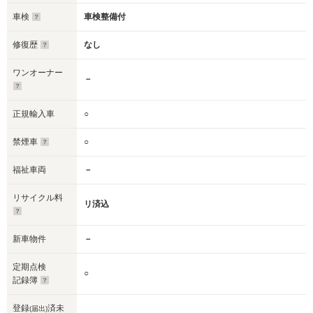
車検
車検整備付
修復歴
なし
ワンオーナー
－
正規輸入車
○
禁煙車
○
福祉車両
－
リサイクル料
リ済込
新車物件
－
定期点検
○
記録簿
登録
済未
(届出)