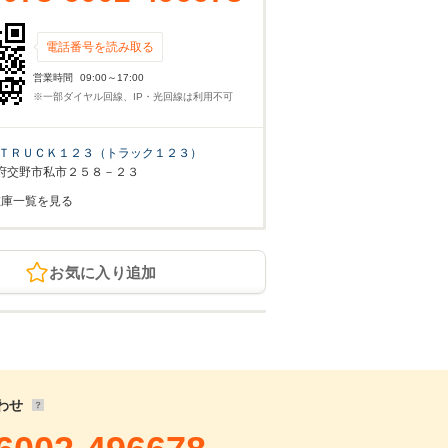
電話番号を読み取る
営業時間
09:00～17:00
※一部ダイヤル回線、IP・光回線は利用不可
ＴＲＵＣＫ１２３（トラック１２３）
府交野市私市２５８－２３
在庫一覧を見る
お気に入り追加
わせ