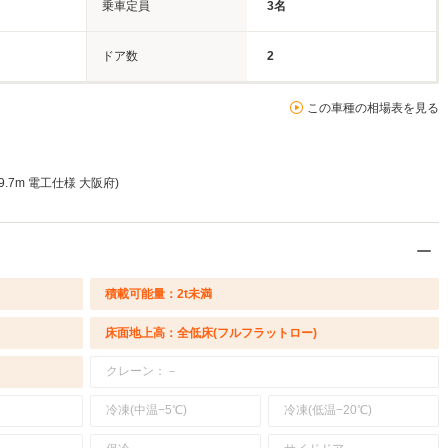
乗車定員
3名
ドア数
2
この車種の相場表を見る
.7m 電工仕様 大阪府)
積載可能量：2t未満
床面地上高：全低床(フルフラットロー)
クレーン：－
冷凍(中温−5℃)
冷凍(低温−20℃)