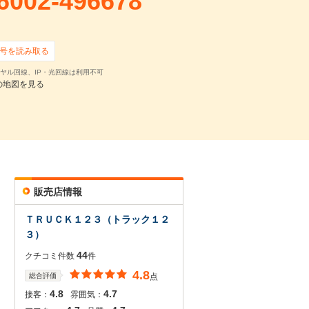
6002-496678
70,952
円
,200
円 ×
59
回
0
円 ×
0
回
号を読み取る
ヤル回線、IP・光回線は利用不可
の地図を見る
販売店情報
確認・見積依頼
ＴＲＵＣＫ１２３（トラック１２
３）
44
クチコミ件数
件
4.8
総合評価
点
4.8
4.7
接客：
雰囲気：