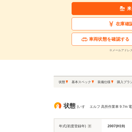
月々の支払額
6
来
.7
万円
在庫確
※シミュレーション結果は
※シミュレーションしたロ
車両状態を確認する
※メールアドレ
この中古車に関
状態
基本スペック
装備仕様
購入プラ
状態
(いすゞ エルフ 高所作業車 9.7m 
年式(初度登録年)
2007(H19)