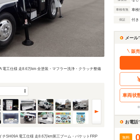
万円
車検
車検有無
付き
保証
万円
メール
額 で計算
販売
借入額
割賦販売価格：
403.6
万円
シミュレーショ
利息分：
63.1
万円
09A 電工仕様 走8.6万km 全塗装・マフラー洗浄・クラッチ整備
・金利・ボーナス払い
車両状
回
5
返済期間
年
お電話
 アイチSH09A 電工仕様 走8.6万km第三ブーム・バケットFRP
無料