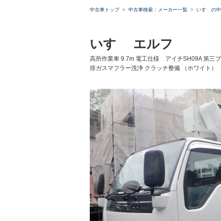
中古車トップ
中古車検索：メーカー一覧
いすゞの中
いすゞ エルフ
高所作業車 9.7m 電工仕様 アイチSH09A 
排ガスマフラー洗浄 クラッチ整備 （ホワイト）
ローンシ
ローン種
通常ローン
借入額
支払総額