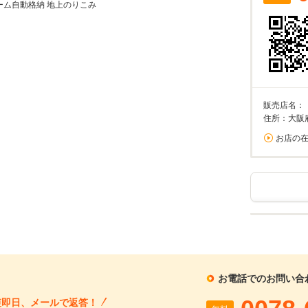
ブーム自動格納 地上のりこみ
%
実店舗での金利は異なる場合がありますのでご注意ください。
万円
算額
/回
販売店名：
住所：大阪
0%が上限です。
お店の
回数
回
ーション結果
お電話でのお問い合
割賦販売価格内訳
支払総額 で計算
短即日、メールで返答！