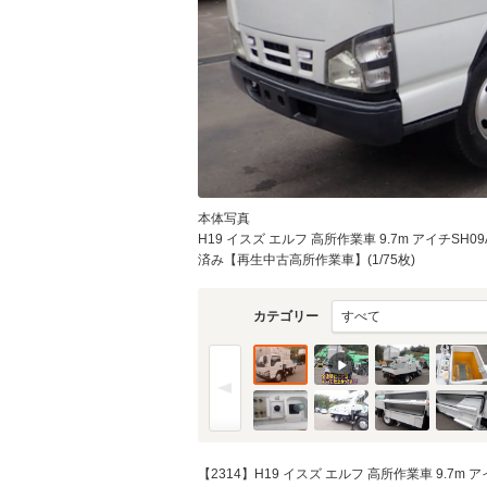
物件価格
頭金
通常ローン・支払総
6
.7
本体写真
月々の
支払額
万円
H19 イスズ エルフ 高所作業車 9.7m アイチSH
済み【再生中古高所作業車】(1/75枚)
支払回数
カテゴリー
支払回数
【2314】H19 イスズ エルフ 高所作業車 9.7m