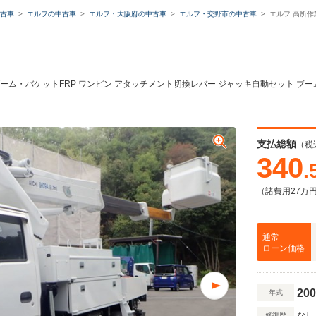
古車
エルフの中古車
エルフ・大阪府の中古車
エルフ・交野市の中古車
エルフ 高所作
第三ブーム・バケットFRP ワンピン アタッチメント切換レバー ジャッキ自動セット ブ
ミュレーター
支払総額
（税
類
340
.
（諸費用27万
残価・据置ローン
通常
ローン価格
本体価格
自由に設定
200
年式
なし
修復歴