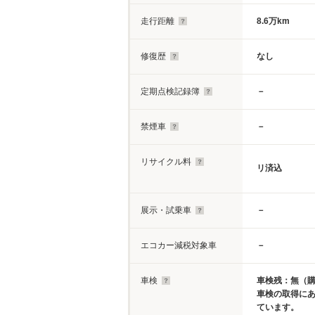
走行距離
8.6万km
修復歴
なし
定期点検記録簿
－
禁煙車
－
リサイクル料
リ済込
展示・試乗車
－
エコカー減税対象車
－
車検
車検残：無（
車検の取得に
ています。