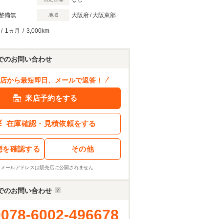
整備無
大阪府
/
大阪東部
地域
/
1ヵ月
/
3,000km
でのお問い合わせ
店から最短即日、メールで返答！
340
.5
万円
来店予約をする
ン結果を見る
在庫確認・見積依頼をする
態を確認する
その他
※メールアドレスは販売店に公開されません
でのお問い合わせ
0078-6002-496678