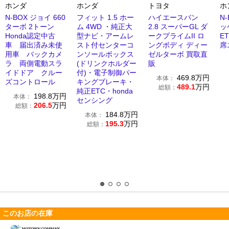
ホンダ
ホンダ
トヨタ
ホ
N-BOX ジョイ 660
フィット 1.5 ホー
ハイエースバン
N-
ターボ 2トーン
ム 4WD ・純正大
2.8 スーパーGL ダ
ッ
Honda認定中古
型ナビ・アームレ
ークプライムII ロ
E
車 届出済み未使
スト付センターコ
ングボディ ディー
席
用車 バックカメ
ンソールボックス
ゼルターボ 買取直
ラ 両側電動スラ
(ドリンクホルダー
販
イドドア クルー
付)・電子制御パー
469.8
万円
本体：
ズコントロール
キングブレーキ・
489.1
万円
総額：
純正ETC・honda
198.8
万円
本体：
センシング
206.5
万円
総額：
184.8
万円
本体：
195.3
万円
総額：
このお店の在庫