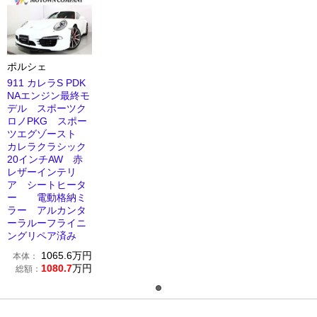
ポルシェ
911 カレラS PDK
NAエンジン最終モ
デル スポーツク
ロノPKG スポー
ツエグゾースト
カレラクラシック
20インチAW 赤
レザーインテリ
ア シートヒータ
ー 電動格納ミ
ラー アルカンタ
ーラルーフライニ
ングリペア済み
1065.6
万円
本体：
1080.7
万円
総額：