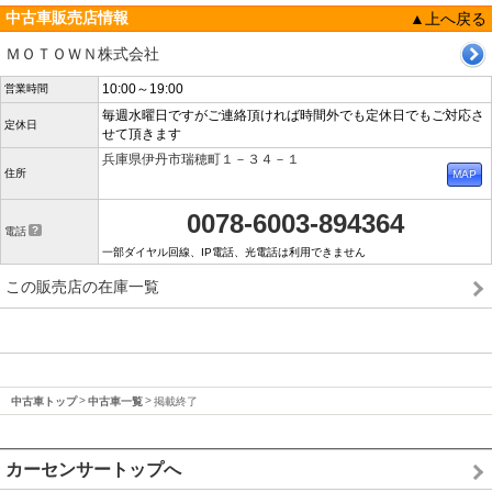
中古車販売店情報
▲上へ戻る
ＭＯＴＯＷＮ株式会社
10:00～19:00
営業時間
毎週水曜日ですがご連絡頂ければ時間外でも定休日でもご対応さ
定休日
せて頂きます
兵庫県伊丹市瑞穂町１－３４－１
住所
0078-6003-894364
電話
一部ダイヤル回線、IP電話、光電話は利用できません
この販売店の在庫一覧
中古車トップ
中古車一覧
掲載終了
カーセンサートップへ