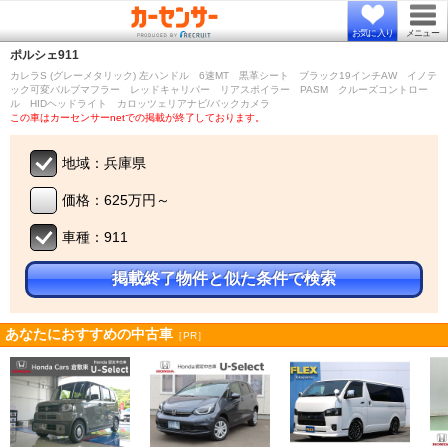
お気に入り
メニュー
ポルシェ
911
カレラS (グレーメタリック) 左ハンドル 6速MT 黒革シート ブラック19インチAW イノテ
ック可変バルブマフラー レッドキャリパー リアスポイラー PASM クルーズコントロー
ル HIDヘッドライト カロッツェリアナビ/バックカメラ
この車はカーセンサーnetでの掲載が終了しております。
地域：兵庫県
価格：625万円～
車種：911
掲載終了物件と似た条件で検索
あなたにおすすめの中古車
［PR］