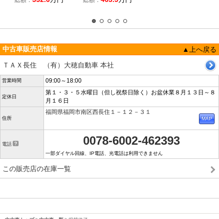
総額：
総額：
中古車販売店情報
▲上へ戻る
ＴＡＸ長住 （有）大穂自動車 本社
09:00～18:00
営業時間
第１・３・５水曜日（但し祝祭日除く）お盆休業８月１３日～８
定休日
月１６日
福岡県福岡市南区西長住１－１２－３１
住所
0078-6002-462393
電話
一部ダイヤル回線、IP電話、光電話は利用できません
この販売店の在庫一覧