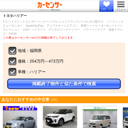
お気に入り
メニュー
トヨタ
ハリアー
2.5 ハイブリッド Z レザーパッケージ (プレシャスブラックパール) 12.3型ナビ パノラミック
ビューモニター AppleCarPlay デュアルオートエアコン 前席シートヒーター&シートベン
チレーション LEDヘッドライト デジタルインナーミラー パワーバックドア 前後ドラレ
コ 19AW
この車はカーセンサーnetでの掲載が終了しております。
地域：福岡県
価格：254万円～473万円
車種：ハリアー
掲載終了物件と似た条件で検索
あなたにおすすめの中古車
［PR］