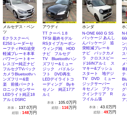
メルセデス・ベン
アウディ
ホンダ
ホ
ツ
TT クーペ 1.8
N-ONE 660 G SS
N
パッケージ あんし
Eクラスクーペ
TFSI 最終モデル
6
んパッケージ 追
E250 レーダーセ
RSタイプカーボン
ン
突軽減ブレーキ
ーフティPKG追突
ウィング純 HDD
ブ
ナビ バックカメ
軽減ブレーキ本革
ナビ フルセグ
ス
ラ クロススピー
パワーシートキー
TV Bluetoothハン
ー
ド16INアルミ ス
レスゴー純正ナビ
ズフリー&ミュー
メ
マキー&プッシュ
フルセグTVバック
ジック パドルシ
車
スタート 地デジ
カメラBluetoothハ
フト DVD再生
テ
TV DVD ミュー
ンズフリー&音
LEDデイライトコ
Bl
ジックサーバー
楽 前後パークト
ーディング Byキ
イ
キセノン ブラッ
ロニックセンサー
セノン 純正17ア
グ
クインテリア R
LEDライト純正18
ルミ
ル
フイルム張
アルミDSRC
ア
105.0
万円
本体：
43.0
万円
137.0
万円
116
万円
本体：
本体：
総額：
49
万円
148
万円
総額：
総額：