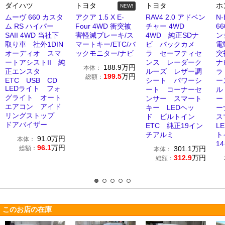
ダイハツ
トヨタ
トヨタ
ホ
NEW!
ムーヴ 660 カスタ
アクア 1.5 X E-
RAV4 2.0 アドベン
N
ム RS ハイパー
Four 4WD 衝突被
チャー 4WD
6
SAII 4WD 当社下
害軽減ブレーキ/ス
4WD 純正SDナ
ン
取り車 社外1DIN
マートキー/ETC/バ
ビ バックカメ
電
オーディオ スマ
ックモニター/ナビ
ラ セーフティセ
突
ートアシストII 純
ンス レーダーク
ナ
188.9
万円
本体：
正エンスタ
ルーズ レザー調
ラ
199.5
万円
総額：
ETC USB CD
シート パワーシ
ー
LEDライト フォ
ート コーナーセ
ル
グライト オート
ンサー スマート
ー
エアコン アイド
キー LEDヘッ
ー
リングストップ
ド ビルトイン
ス
ドアバイザー
ETC 純正19イン
L
チアルミ
ト
91.0
万円
本体：
1
96.1
万円
総額：
301.1
万円
本体：
312.9
万円
総額：
このお店の在庫