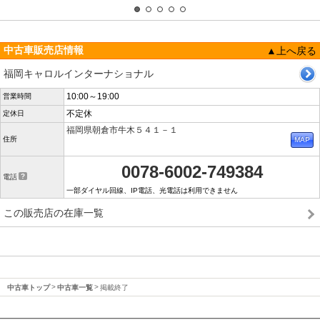
中古車販売店情報
▲上へ戻る
福岡キャロルインターナショナル
10:00～19:00
営業時間
不定休
定休日
福岡県朝倉市牛木５４１－１
住所
0078-6002-749384
電話
一部ダイヤル回線、IP電話、光電話は利用できません
この販売店の在庫一覧
中古車トップ
中古車一覧
掲載終了