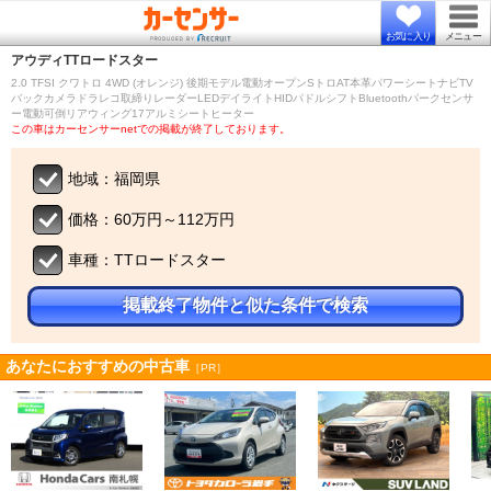
お気に入り
メニュー
アウディ
TTロードスター
2.0 TFSI クワトロ 4WD (オレンジ) 後期モデル電動オープンSトロAT本革パワーシートナビTV
バックカメラドラレコ取締りレーダーLEDデイライトHIDパドルシフトBluetoothパークセンサ
ー電動可倒リアウィング17アルミシートヒーター
この車はカーセンサーnetでの掲載が終了しております。
地域：福岡県
価格：60万円～112万円
車種：TTロードスター
掲載終了物件と似た条件で検索
あなたにおすすめの中古車
［PR］