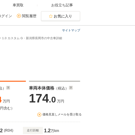
車買取
お役立ち記事
ログイン
閲覧履歴
お気に入り
サイトマップ
 1.0 カスタム G・新潟県長岡市の中古車詳細
車両本体価格
込）
（税込）
174
4
.0
万円
万円
万円含む）
価格見直しメールを受け取る
2
1.2
(R04)
走行距離
万km