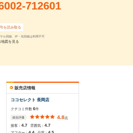
6002-712601
号を読み取る
ヤル回線、IP・光回線は利用不可
の地図を見る
販売店情報
ココセレクト 長岡店
6
クチコミ件数
件
4.8
総合評価
点
4.7
4.7
接客：
雰囲気：
4.4
4.5
アフター：
品質：