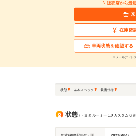
販売店から最
来
在庫確
車両状態を確認する
※メールアドレ
状態
基本スペック
装備仕様
状態
(トヨタ ルーミー 1.0 カスタム G 
年式(初度登録年)
2022(R04)