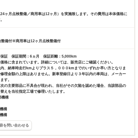
24ヶ月点検整備／商用車は12ヶ月）を実施致します。その費用は本体価格に
す。
検整備付※商用車は12ヶ月点検整備付
保証 保証期間：6ヵ月 保証距離：5,000km
体価格に含まれています。詳細については、販売店にご確認ください。
内、納車時走行kmよりプラス５，０００kmまでのいずれか早い方となりま
や修理金額の上限はありません。新車登録日より３年以内の車両は、メーカー
ります。
、次の主要部品に不具合が現われ、当社がその欠陥を認めた場合、当該部品の
取替えを当社指定工場で修理いたします。
部機構
グ機構
ル機構
容を問い合わせる