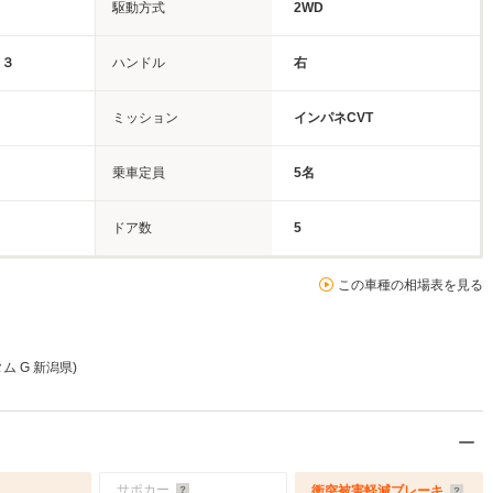
駆動方式
2WD
ト３
ハンドル
右
ミッション
インパネCVT
乗車定員
5名
ドア数
5
この車種の相場表を見る
タム G 新潟県)
サポカー
衝突被害軽減ブレーキ