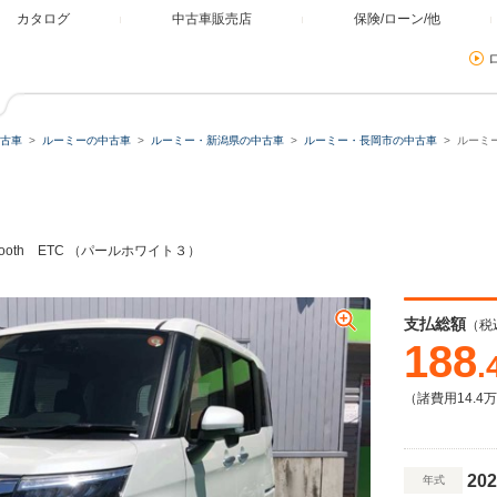
カタログ
中古車販売店
保険/ローン/他
古車
ルーミーの中古車
ルーミー・新潟県の中古車
ルーミー・長岡市の中古車
ルーミー
tooth ETC （パールホワイト３）
支払総額
（税
188
.
（諸費用14.4
202
年式