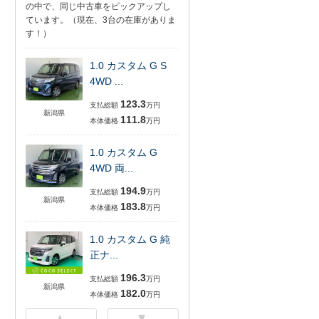
の中で、同じ中古車をピックアップし
ています。（現在、3台の在庫がありま
す！）
1.0 カスタム G S
4WD ...
123.3
支払総額
万円
新潟県
111.8
本体価格
万円
1.0 カスタム G
4WD 両...
194.9
支払総額
万円
新潟県
183.8
本体価格
万円
1.0 カスタム G 純
正ナ...
196.3
支払総額
万円
新潟県
182.0
本体価格
万円