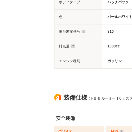
ボディタイプ
ハッチバック
色
パールホワイ
車台末尾番号
810
排気量
1000cc
エンジン種別
ガソリン
装備仕様
(トヨタ ルーミー 1.0 カス
安全装備
パワステ
ABS