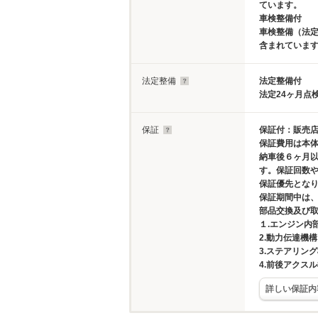
ています。
車検整備付
車検整備（法定
含まれていま
法定整備
法定整備付
法定24ヶ月点
保証
保証付：販売店
保証費用は本
納車後６ヶ月以
す。保証回数
保証優先とな
保証期間中は
部品交換及び
１.エンジン内
2.動力伝達機構
3.ステアリン
4.前後アクス
詳しい保証内