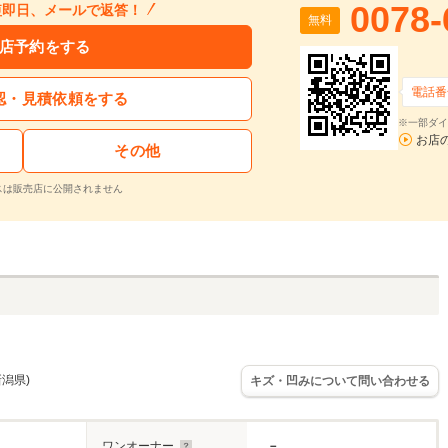
0078-
短即日、メールで返答！
無料
店予約をする
電話番
認・見積依頼をする
※一部ダイ
お店
その他
スは販売店に公開されません
新潟県)
キズ・凹みについて問い合わせる
ワンオーナー
－