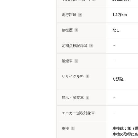
走行距離
1.2万km
修復歴
なし
定期点検記録簿
－
禁煙車
－
リサイクル料
リ済込
展示・試乗車
－
エコカー減税対象車
－
車検
車検残：無（
車検の取得に