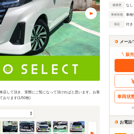
なし
修復歴
車検
車検有無
付き
保証
メール
販売
来店して頂き、実際にご覧になって頂ければと思います。お客
車両状
ります(1/50枚)
お電話