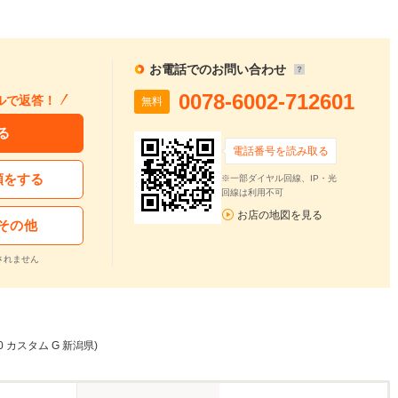
お電話でのお問い合わせ
0078-6002-712601
ルで返答！
無料
る
電話番号を読み取る
頼をする
※一部ダイヤル回線、IP・光
回線は利用不可
お店の地図を見る
その他
されません
0 カスタム G 新潟県)