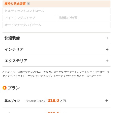
横滑り防止装置
ヒルディセントコントロール
アイドリングストップ
盗難防止装置
オートマチックハイビーム
快適装備
インテリア
エクステリア
左ハンドル スポーツクロノPKG アルカンターラ/レザーツートンシートシートヒーター キ
セノンヘッドライト ケウンッドディスプレイオーディオ/バックカメラ スペアーキー
プラン
318.0
万円
基本プラン
支払総額（税込）