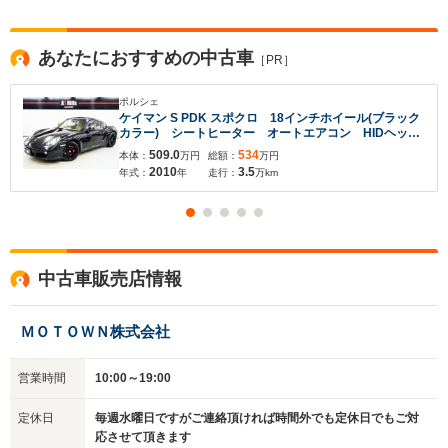
あなたにおすすめの中古車
［PR］
ポルシェ
ケイマン S PDK スポクロ 18インチホイール(ブラック
カラー) シートヒーター オートエアコン HIDヘッド
ライト PASM ホワイトメーター ステアシフト カ
509.0
534
本体：
万円
総額：
万円
ロッツェリアAVIC-ZH0077型ナビ・テレビ・CD・バッ
2010
3.5
年式：
年
走行：
万km
クカメラ ETC
中古車販売店情報
入力途中の情報を保存しますか？
※次回問い合わせをする際に自動入力されます
ＭＯＴＯＷＮ株式会社
※保存された情報は
90
日で破棄されます
営業時間
10:00～19:00
いいえ
はい
定休日
毎週水曜日ですがご連絡頂ければ時間外でも定休日でもご対
応させて頂きます