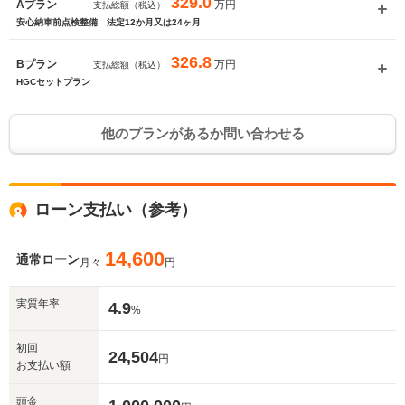
329.0
万円
Aプラン
支払総額（税込）
安心納車前点検整備 法定12か月又は24ヶ月
326.8
万円
Bプラン
支払総額（税込）
HGCセットプラン
他のプランがあるか問い合わせる
ローン支払い（参考）
14,600
通常ローン
月々
円
実質年率
4.9
%
初回
24,504
円
お支払い額
頭金