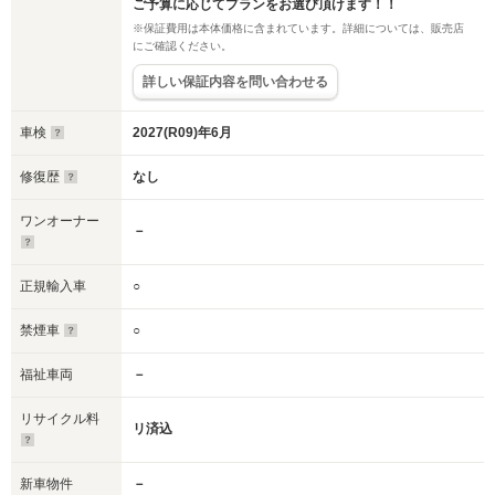
ご予算に応じてプランをお選び頂けます！！
※保証費用は本体価格に含まれています。詳細については、販売店
にご確認ください。
詳しい保証内容を問い合わせる
車検
2027(R09)年6月
修復歴
なし
ワンオーナー
－
正規輸入車
○
禁煙車
○
福祉車両
－
リサイクル料
リ済込
新車物件
－