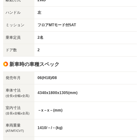
駆動方式
2WD
ハンドル
左
ミッション
フロアMTモード付5AT
乗車定員
2名
ドア数
2
新車時の車種スペック
発売年月
06(H18)/08
車体寸法
4340x1800x1305(mm)
(全長x全幅x全高)
室内寸法
－x－x－(mm)
(全長x全幅x全高)
車両重量
1410/－/－(kg)
(AT/MT/CVT)