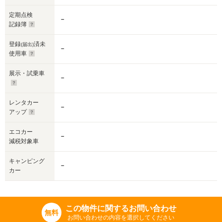
定期点検
－
記録簿
登録
済未
(届出)
－
使用車
展示・試乗車
－
レンタカー
－
アップ
エコカー
－
減税対象車
キャンピング
－
カー
この物件に関するお問い合わせ
無料
お問い合わせの内容を選択してください