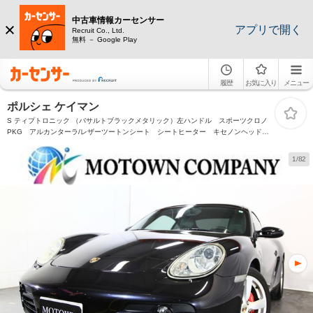
中古車情報カーセンサー
アプリで開く
Recruit Co., Ltd.
無料 － Google Play
履歴
お気に入り
メニュー
ポルシェ ケイマン
S ティプトロニック （バサルトブラックメタリック）左ハンドル スポーツクロノ
PKG アルカンターラ/レザーツートンシート シートヒーター キセノンヘッドラ
イト ケウンッドディスプレイオーディオ/バックカメラ 取説/保証書/スペアーキー
1/82