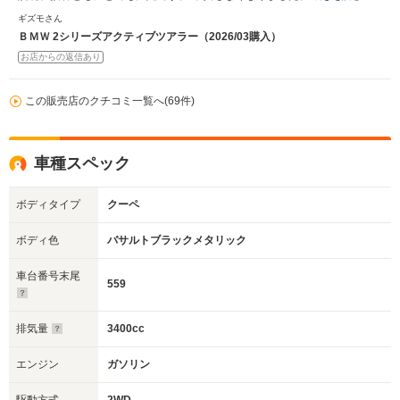
ギズモさん
ＢＭＷ 2シリーズアクティブツアラー（2026/03購入）
お店からの返信あり
この販売店のクチコミ一覧へ(69件)
車種スペック
ボディタイプ
クーペ
ボディ色
バサルトブラックメタリック
車台番号末尾
559
排気量
3400cc
エンジン
ガソリン