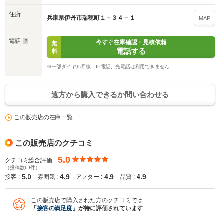
住所
兵庫県伊丹市瑞穂町１－３４－１
MAP
電話
今すぐ在庫確認・見積依頼
無
電話する
料
※一部ダイヤル回線、IP電話、光電話は利用できません
遠方から購入できるか問い合わせる
この販売店の在庫一覧
この販売店のクチコミ
5.0
クチコミ総合評価：
（投稿数69件）
5.0
4.9
4.9
4.9
接客 :
雰囲気 :
アフター :
品質 :
この販売店で購入された方のクチコミでは
「
接客の満足度
」が特に評価されています