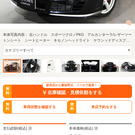
本体写真内容：
左ハンドル スポーツクロノPKG アルカンターラ/レザーツー
トンシート シートヒーター キセノンヘッドライト ケウンッドディスプレ
イオーディ…
販売店から最短即日、メールで返答！
無
在庫確認・見積依頼をする
料
無
無
車両状態を確認する
来店予約をする
料
料
支払総額(税込)
本体価格(税込)