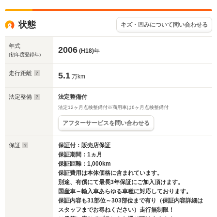
状態
キズ・凹みについて問い合わせる
年式
2006
(H18)
年
(初年度登録年)
走行距離
5.1
万km
法定整備
法定整備付
法定12ヶ月点検整備付※商用車は6ヶ月点検整備付
アフターサービスを問い合わせる
保証
保証付：販売店保証
保証期間：1ヵ月
保証距離：1,000km
保証費用は本体価格に含まれています。
別途、有償にて最長3年保証にご加入頂けます。
国産車～輸入車あらゆる車種に対応しております。
保証内容も31部位～303部位まで有り（保証内容詳細は
スタッフまでお尋ねください）走行無制限！