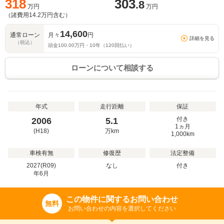
318
303
.8
万円
万円
（諸費用
14.2
万円含む）
14,600
通常ローン
月々
円
詳細を見る
（税込）
頭金
100.00
万円・
10
年（
120
回払い）
ローンについて相談する
年式
走行距離
保証
付き
2006
5.1
1ヵ月
(H18)
万
km
1,000km
車検有無
修復歴
法定整備
2027(R09)
なし
付き
年
6
月
この物件に関するお問い合わせ
無料
お問い合わせの内容を選択してください