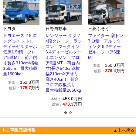
トヨタ
日野自動車
三菱ふそう
トヨエース 2.5 ロ
レンジャー タダノ
ファイター 増トン
ング ジャストロー
4段クレーン ラジ
7.1t積 アルミウ
ディーゼルターボ
コン フックイン
ィング 8.2ディー
低床1.5t積 フロ
6.4ディーゼルター
ゼル フロア6速
ア5速MT 荷台内
ボエンジン フロ
MT
寸長さ310cm/横幅
ア6速MT 荷台内
350.0
万円
本体：
159cm 最大積載
寸(長さ540cmX横
379.4
万円
総額：
量1500kg
幅210cmXアオリ
高さ40cm) 荷台
162.8
万円
本体：
フロア鉄板張り
175.7
万円
総額：
最大積載量2650kg
453.0
万円
本体：
470.3
万円
総額：
中古車販売店情報
▲上へ戻る