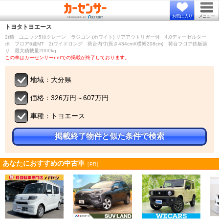
お気に入り
メニュー
トヨタ
トヨエース
2t積 ユニック5段クレーン ラジコン (ホワイト) リアアウトリガー付 4.0ディーゼルター
ボ フロア6速MT 2tワイドロング 荷台内寸(長さ434cmX横幅208cm) 荷台フロア鉄板張
り 最大積載量2000kg
この車はカーセンサーnetでの掲載が終了しております。
地域：大分県
価格：326万円～607万円
車種：トヨエース
掲載終了物件と似た条件で検索
あなたにおすすめの中古車
［PR］