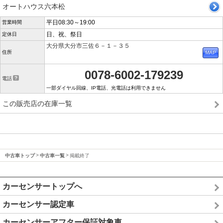
オートハウス六本松
平日08:30～19:00
営業時間
日、祝、祭日
定休日
大分県大分市三佐６－１－３５
住所
0078-6002-179239
電話
一部ダイヤル回線、IP電話、光電話は利用できません
この販売店の在庫一覧
中古車トップ
中古車一覧
掲載終了
カーセンサートップへ
カーセンサー認定車
カーセンサーアフター保証対象車