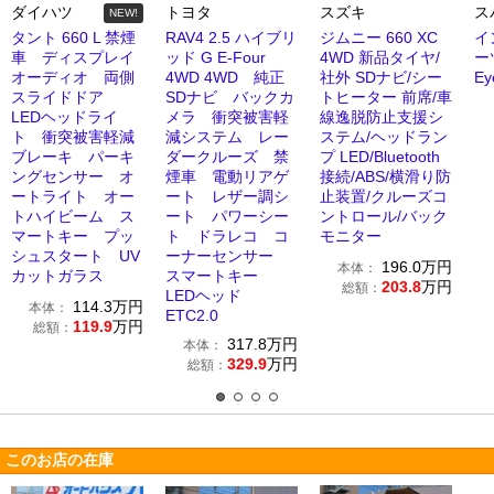
ダイハツ
トヨタ
スズキ
ス
NEW!
タント 660 L 禁煙
RAV4 2.5 ハイブリ
ジムニー 660 XC
イ
車 ディスプレイ
ッド G E-Four
4WD 新品タイヤ/
ーツ
オーディオ 両側
4WD 4WD 純正
社外 SDナビ/シー
Ey
スライドドア
SDナビ バックカ
トヒーター 前席/車
LEDヘッドライ
メラ 衝突被害軽
線逸脱防止支援シ
ト 衝突被害軽減
減システム レー
ステム/ヘッドラン
ブレーキ パーキ
ダークルーズ 禁
プ LED/Bluetooth
ングセンサー オ
煙車 電動リアゲ
接続/ABS/横滑り防
ートライト オー
ート レザー調シ
止装置/クルーズコ
トハイビーム ス
ート パワーシー
ントロール/バック
マートキー プッ
ト ドラレコ コ
モニター
シュスタート UV
ーナーセンサー
196.0
万円
本体：
カットガラス
スマートキー
203.8
万円
総額：
LEDヘッド
114.3
万円
本体：
ETC2.0
119.9
万円
総額：
317.8
万円
本体：
329.9
万円
総額：
このお店の在庫