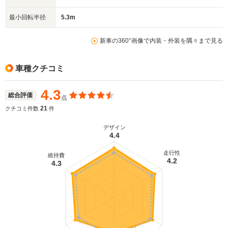
最小回転半径
5.3m
新車の360°画像で内装・外装を隅々まで見る
車種クチコミ
4.3
総合評価
点
21
クチコミ件数
件
デザイン
4.4
走行性
維持費
4.2
4.3