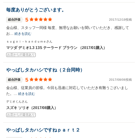
毎度ありがとうございます。
5
総合評価
2017/12/19投稿
金山様、スタッフ一同様 毎度、無理なお願いを聞いていただき、感謝して
お…
続きを読む
ｓｕｇｏｉ－ｋａｎｄｕｍｅさん
マツダ デミオ1.3 13S テーラード ブラウン （2017/01購入）
お店からの返信あり
やっぱしタカハシですね（２台同時）
5
総合評価
2017/08/06投稿
金山様、従業員の皆様。今回も迅速に対応していただき有難うございまし
た。…
続きを読む
デミオくんさん
スズキ ソリオ（2017/08購入）
お店からの返信あり
やっぱしタカハシですねｐａｒｔ２