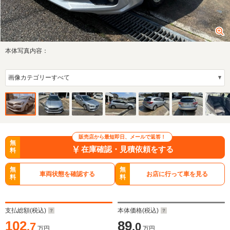
本体写真内容：
販売店から最短即日、メールで返答！
無
在庫確認・見積依頼をする
料
無
無
車両状態を確認する
お店に行って車を見る
料
料
支払総額(税込)
本体価格(税込)
102
89
.7
.0
万円
万円