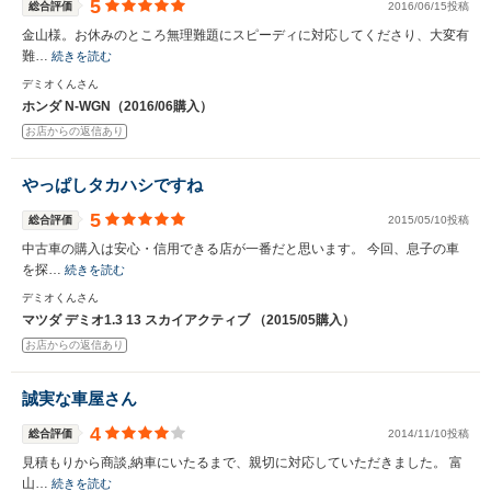
5
総合評価
2016/06/15投稿
金山様。お休みのところ無理難題にスピーディに対応してくださり、大変有
難…
続きを読む
デミオくんさん
ホンダ N-WGN（2016/06購入）
お店からの返信あり
やっぱしタカハシですね
5
総合評価
2015/05/10投稿
中古車の購入は安心・信用できる店が一番だと思います。 今回、息子の車
を探…
続きを読む
デミオくんさん
マツダ デミオ1.3 13 スカイアクティブ （2015/05購入）
お店からの返信あり
誠実な車屋さん
4
総合評価
2014/11/10投稿
見積もりから商談,納車にいたるまで、親切に対応していただきました。 富
山…
続きを読む