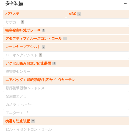
安全装備
パワステ
ABS
サポカー
衝突被害軽減ブレーキ
アダプティブクルーズコントロール
レーンキープアシスト
パーキングアシスト
アクセル踏み間違い防止装置
障害物センサー
エアバッグ：運転席/助手席/サイド/カーテン
頸部衝撃緩和ヘッドレスト
全周囲カメラ
カメラ：－/－/－
モニター：－/－
横滑り防止装置
ヒルディセントコントロール