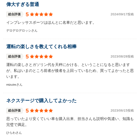
偉大すぎる普通
5
総合評価
2024/09/17投稿
インプレッサスポーツはほんとに名車だと思います。
デロデロデロッシさん
運転の楽しさを教えてくれる相棒
5
総合評価
2023/08/28投稿
運転の楽しさとガソリン代を天秤にかける、ということになると思います
が、私はいまのところ前者が後者を上回っているため、買ってよかったと思
います。
mizuireさん
ネクステージで購入してよかった
5
総合評価
2023/06/15投稿
思っていたより安くていい車を購入出来、担当さんも説明や気遣い、知識も
完璧で満足。
ひらわさん