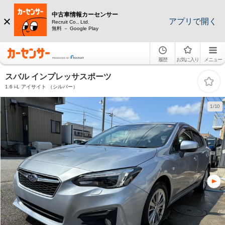
中古車情報カーセンサー
アプリで開く
Recruit Co., Ltd.
無料 － Google Play
履歴
お気に入り
メニュー
スバル インプレッサスポーツ
1.6 i-L アイサイト （シルバー）
1/10