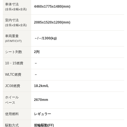
車体寸法
4460x1775x1480(mm)
(全長x全幅x全高)
室内寸法
2085x1520x1200(mm)
(全長x全幅x全高)
車両重量
－/－/1300(kg)
(AT/MT/CVT)
シート列数
2列
10・15燃費
－
WLTC燃費
－
JC08燃費
18.2km/L
ホイール
2670mm
ベース
使用燃料
レギュラー
駆動方式
前輪駆動(FF)