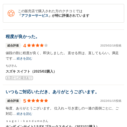
この販売店で購入された方のクチコミでは
「
アフターサービス
」が特に評価されています
程度が良かった。
4
総合評価
2025/02/16投稿
値段の割に程度が良く、即決しました。 直せる所は、直してもらい。満足
です…
続きを読む
ちびさん
スズキ スイフト（2025/02購入）
お店からの返信あり
いつもご対応いただき、ありがとうございます。
入力途中の情報を保存しますか？
5
総合評価
2022/01/15投稿
※次回問い合わせをする際に自動入力されます
毎度、ありがとうございます。 仕入れ～引き渡しの一連の面倒ごとに、ご
※保存された情報は
90
日で破棄されます
対応…
続きを読む
ｓｕｇｏｉ－ｋａｎｄｕｍｅさん
ホンダ インサイト1.5 EX ブラックスタイル （2021/11購入）