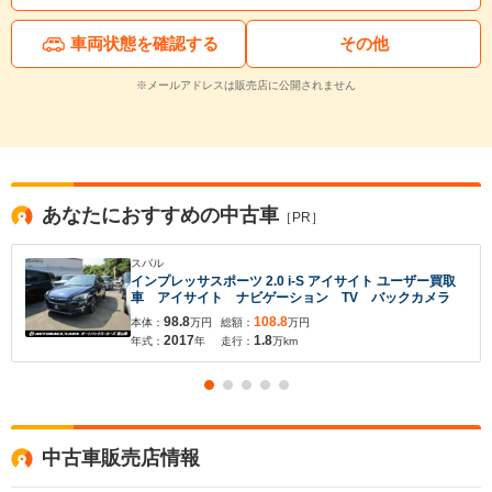
車両状態を確認する
その他
※メールアドレスは販売店に公開されません
あなたにおすすめの中古車
［PR］
スバル
インプレッサスポーツ 2.0 i-S アイサイト ユーザー買取
車 アイサイト ナビゲーション TV バックカメラ
98.8
108.8
本体：
万円
総額：
万円
2017
1.8
年式：
年
走行：
万km
中古車販売店情報