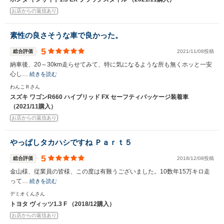
いいえ
はい
お店からの返信あり
素性の良さそうな車で良かった。
5
総合評価
2021/11/08投稿
納車後、20～30km走らせてみて、特に気になるような所も無くホッと一安
心し…
続きを読む
わんこＲさん
スズキ ワゴンR660 ハイブリッド FX セーフティパッケージ装着車
（2021/11購入）
お店からの返信あり
やっぱしタカハシですね Ｐａｒｔ５
5
総合評価
2018/12/08投稿
金山様、従業員の皆様、この度は有難うございました。10数年15万キロ走
って…
続きを読む
デミオくんさん
トヨタ ヴィッツ1.3 F （2018/12購入）
お店からの返信あり