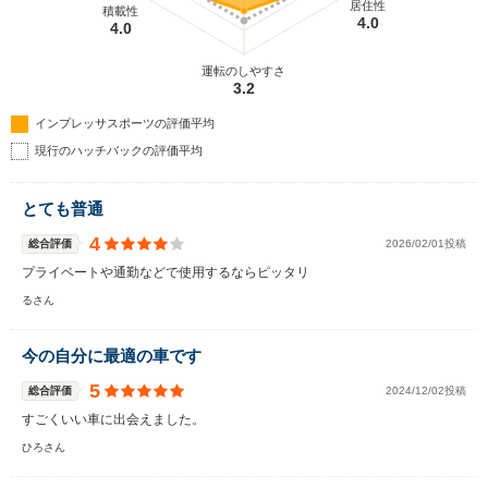
居住性
積載性
4.0
4.0
運転のしやすさ
3.2
インプレッサスポーツの評価平均
現行のハッチバックの評価平均
とても普通
4
総合評価
2026/02/01投稿
プライベートや通勤などで使用するならピッタリ
るさん
今の自分に最適の車です
5
総合評価
2024/12/02投稿
すごくいい車に出会えました。
ひろさん