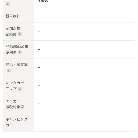
リ済込
新車物件
－
定期点検
－
記録簿
登録
済未
(届出)
－
使用車
展示・試乗車
－
レンタカー
－
アップ
エコカー
－
減税対象車
キャンピング
－
カー