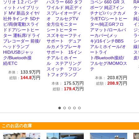
ソリオ 1.2 バンデ
ハスラー 660 タフ
コペン 660 GR ス
RA
ィット ハイブリッ
ワイルド 純正ディ
ポーツ 純正7イン
ケ
ド MV 新品タイヤ/
スプレイオーディ
チナビ/バックカメ
タ
社外 9インチ SDナ
オ フルセグTV
ラ/ETC/シートヒー
純
ビ/両側電動スライ
全方位モニター
ター/純正GRフロ
イ
ドドア/シートヒー
シートヒーター
アマット/ロールバ
ジ
ター 運転席/ドライ
スズキセーフティ
ーカバー(メッ
ラ
ブレコーダー 前後/
サポート デュア
キ)/16インチBBS
シ
ヘッドランプ
ルカメラブレーキ
アルミホイール/オ
線
HID/USBジャッ
サポート 15イン
ートライ
ス
ク/Bluetooth接
チアルミホイー
ト/Bluetooth接続/
皮
続/ETC
ル ステアリング
フルセグ/MOMOス
スイッチ フロン
テ
133.9
万円
本体：
トフォグランプ
144.8
万円
203.8
万円
総額：
本体：
175.5
万円
208.9
万円
本体：
総額：
179.4
万円
総額：
このお店の在庫