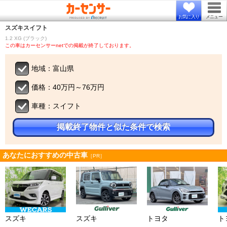
お気に入り
メニュー
スズキ
スイフト
1.2 XG (ブラック)
この車はカーセンサーnetでの掲載が終了しております。
地域：富山県
価格：40万円～76万円
車種：スイフト
掲載終了物件と似た条件で検索
あなたにおすすめの中古車
［PR］
スズキ
スズキ
トヨタ
ト