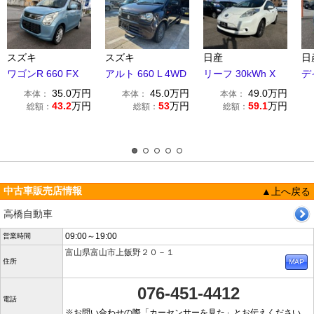
スズキ
スズキ
日産
日
ワゴンR 660 FX
アルト 660 L 4WD
リーフ 30kWh X
デイ
35.0
万円
45.0
万円
49.0
万円
本体：
本体：
本体：
43.2
万円
53
万円
59.1
万円
総額：
総額：
総額：
中古車販売店情報
▲上へ戻る
高橋自動車
09:00～19:00
営業時間
富山県富山市上飯野２０－１
住所
076-451-4412
電話
※お問い合わせの際「カーセンサーを見た」とお伝えください