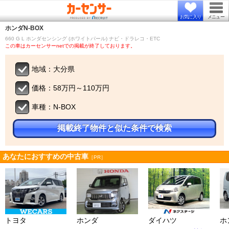
お気に入り
メニュー
ホンダ
N-BOX
660 G L ホンダセンシング (ホワイトパール) ナビ・ドラレコ・ETC
この車はカーセンサーnetでの掲載が終了しております。
地域：大分県
価格：58万円～110万円
車種：N-BOX
掲載終了物件と似た条件で検索
あなたにおすすめの中古車
［PR］
トヨタ
ホンダ
ダイハツ
ホ