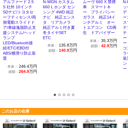
アルファード 2.5
N-WGN カスタム
ムーヴ 660 X 禁煙
N-
S 社外 10インチ
660 L ホンダ セン
車 スマートキ
ッ
SDナビ/トヨタセ
シング 4WD 純正
ー プライバシー
デ
ーフティセンス/両
ナビ 純正エンス
ガラス 純正14イ
ー
側電動スライドド
タ リアカメラ
ンチアルミ オー
ス
ア/車線逸脱防止支
純正アルミ付き夏
トエアコン CD再
テ
援システム/ヘッド
冬タイヤSET
生 ドアバイザー
チ
ランプ
ETC
ー
35.3
万円
本体：
LED/Bluetooth接
ー
135.8
万円
本体：
42.9
万円
総額：
続/ETC/EBD付
コ
140.9
万円
総額：
ABS/横滑り防止装
ラ
置
装
ン
246.4
万円
本体：
ー
264.9
万円
総額：
このお店の在庫