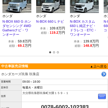
ホンダ
ホンダ
ホンダ
ホ
N-BOX 660 G ホン
N-BOX 660 L ナビ
N-BOX カスタム
N
ダセンシング 4WD
660 L 純正ナビ・
6
109.8
万円
本体：
Gathersナビ・ワ
ドラレコ・ETC・
コ
119.2
万円
総額：
ンオーナー
ワンオーナー
59.8
万円
139.8
万円
本体：
本体：
69.1
万円
148.8
万円
総額：
総額：
中古車販売店情報
▲上へ戻る
ホンダカーズ玖珠 玖珠店
09:00～18:00
営業時間
毎週火・水曜日
定休日
大分県玖珠郡玖珠町大隈１５９－１
住所
0078-6002-102383