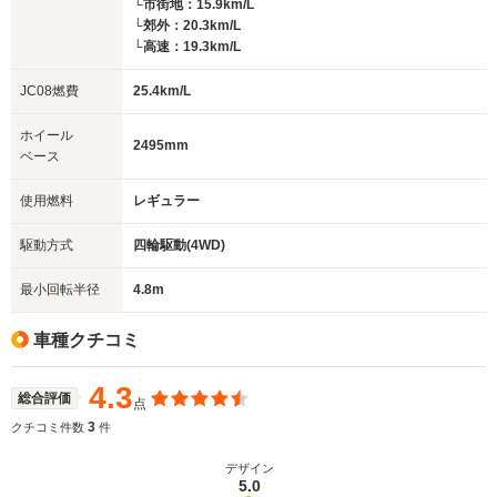
└市街地：15.9km/L
└郊外：20.3km/L
└高速：19.3km/L
JC08燃費
25.4km/L
ホイール
2495mm
ベース
使用燃料
レギュラー
駆動方式
四輪駆動(4WD)
最小回転半径
4.8m
車種クチコミ
4.3
総合評価
点
3
クチコミ件数
件
デザイン
5.0