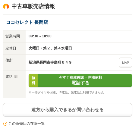
中古車販売店情報
ココセレクト 長岡店
入力途中の情報を保存しますか？
営業時間
09:30～18:00
※次回問い合わせをする際に自動入力されます
※保存された情報は
90
日で破棄されます
定休日
火曜日・第２、第４水曜日
住所
いいえ
はい
新潟県長岡市寺島町６４９
MAP
電話
今すぐ在庫確認・見積依頼
無
電話する
料
※一部ダイヤル回線、IP電話、光電話は利用できません
遠方から購入できるか問い合わせる
この販売店の在庫一覧