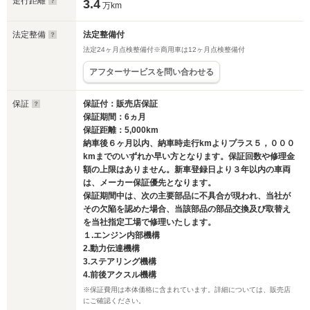
走行距離
3.4
万km
法定整備
法定整備付
法定24ヶ月点検整備付※商用車は12ヶ月点検整備付
アフターサービスを問い合わせる
保証
保証付：販売店保証
保証期間：6ヵ月
保証距離：5,000km
納車後６ヶ月以内、納車時走行kmよりプラス５，０００
kmまでのいずれか早い方となります。保証回数や修理金
額の上限はありません。新車登録日より３年以内の車両
は、メーカー保証優先となります。
保証期間中は、次の主要部品に不具合が現われ、当社が
その欠陥を認めた場合、当該部品の部品交換及び取替え
を当社指定工場で修理いたします。
１.エンジン内部機構
2.動力伝達機構
3.ステアリング機構
4.前後アクスル機構
※保証費用は本体価格に含まれています。詳細については、販売店
にご確認ください。