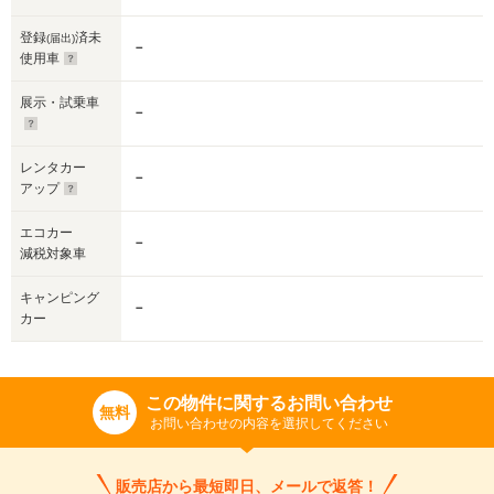
登録
済未
(届出)
－
使用車
展示・試乗車
－
レンタカー
－
アップ
エコカー
－
減税対象車
キャンピング
－
カー
この物件に関するお問い合わせ
無料
お問い合わせの内容を選択してください
販売店から最短即日、メールで返答！