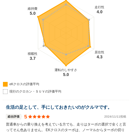
走行性
維持費
4.0
5.0
居住性
積載性
4.3
3.7
運転のしやすさ
5.0
eKクロスの評価平均
現行のクロカン・ＳＵＶの評価平均
生活の足として、手にしておきたいのがクルマです。
5
総合評価
2024/11/11投稿
普通車からの乗り換えを考えている方でも、走りはターボの選択で全くと言
ってそん色ありません。 EKクロスのターボは、ノーマルからターボの切り