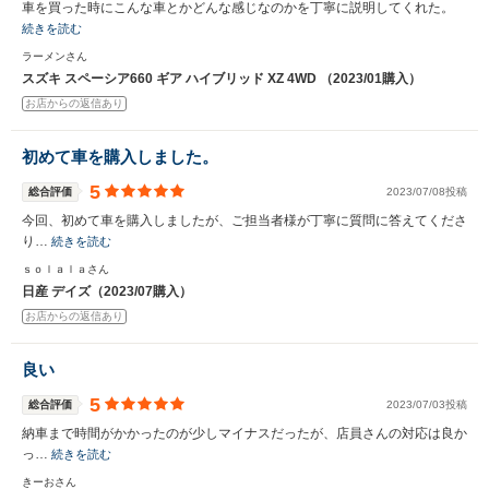
車を買った時にこんな車とかどんな感じなのかを丁寧に説明してくれた。
続きを読む
ラーメンさん
スズキ スペーシア660 ギア ハイブリッド XZ 4WD （2023/01購入）
お店からの返信あり
初めて車を購入しました。
5
総合評価
2023/07/08投稿
今回、初めて車を購入しましたが、ご担当者様が丁寧に質問に答えてくださ
り…
続きを読む
ｓｏｌａｌａさん
日産 デイズ（2023/07購入）
お店からの返信あり
良い
5
総合評価
2023/07/03投稿
納車まで時間がかかったのが少しマイナスだったが、店員さんの対応は良か
っ…
続きを読む
きーおさん