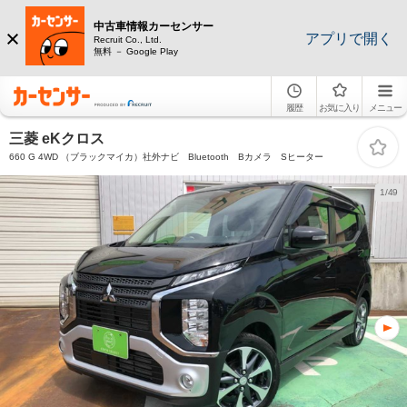
中古車情報カーセンサー
アプリで開く
Recruit Co., Ltd.
無料 － Google Play
履歴
お気に入り
メニュー
三菱 eKクロス
660 G 4WD （ブラックマイカ）社外ナビ Bluetooth Bカメラ Sヒーター
1/49