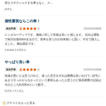
替えでギクシャクする事もなく、ス…
j.bさん
個性重視ならこの車！
4
総合評価
2024/03/29投稿
レンタカーアップです。価格に対して性能は良いと感じます。 自分は通勤
で毎日往復60km走るので、新車を買うのが勿体無いと思い、中古で購入し
ました。 概ね満足です。
たれみみうさぎさん
やっぱり良い車
4
総合評価
2020/03/10投稿
加速が悪いとは言うけれど、違った見方をすれば燃費は良いわけで...信号に
あまり引っかからなかったという要因もあったと思うけど最高燃費の記録は
今のところ約35Kmという数字…
ひざカックンさん
クチコミをもっと見る