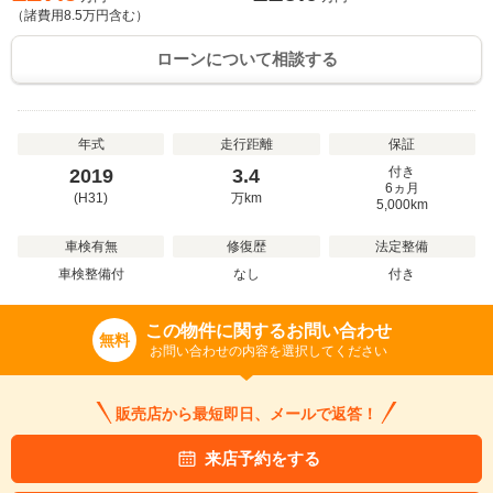
（諸費用
8.5
万円含む）
ローンについて相談する
年式
走行距離
保証
付き
2019
3.4
6ヵ月
(H31)
万
km
5,000km
車検有無
修復歴
法定整備
車検整備付
なし
付き
この物件に関するお問い合わせ
無料
お問い合わせの内容を選択してください
販売店から最短即日、メールで返答！
来店予約をする