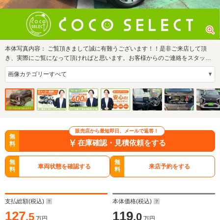
本体写真内容：
ご覧頂きまして誠に有難うございます！！是非ご来店して頂
き、実際にご覧になって頂ければと思います。お客様からのご連絡をスタッフ
一同、心より…
販売店から最短即日、メールで返答！
無
在庫確認・見積依頼をする
料
無
無
車両状態を確認する
来店予約をする
料
料
支払総額(税込)
本体価格(税込)
127
119
.5
.0
万円
万円