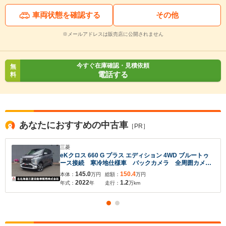
車両状態を確認する
その他
※メールアドレスは販売店に公開されません
今すぐ在庫確認・見積依頼
無
電話する
料
あなたにおすすめの中古車
［PR］
三菱
eKクロス 660 G プラス エディション 4WD ブルートゥ
ース接続 寒冷地仕様車 バックカメラ 全周囲カメ
ラ シートヒーター ナビ 衝突被害軽減ブレーキ 認
145.0
150.4
本体：
万円
総額：
万円
定中古車保障付き
2022
1.2
年式：
年
走行：
万km