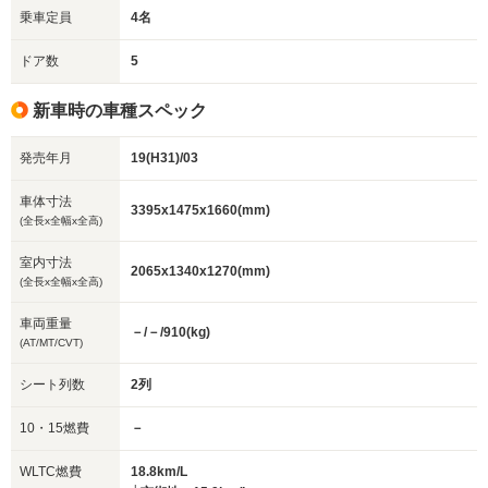
乗車定員
4名
ドア数
5
新車時の車種スペック
発売年月
19(H31)/03
車体寸法
3395x1475x1660(mm)
(全長x全幅x全高)
室内寸法
2065x1340x1270(mm)
(全長x全幅x全高)
車両重量
－/－/910(kg)
(AT/MT/CVT)
シート列数
2列
10・15燃費
－
WLTC燃費
18.8km/L