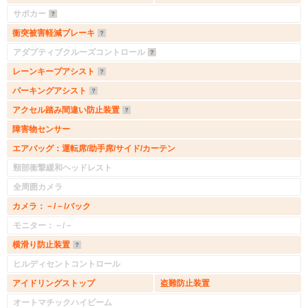
サポカー
衝突被害軽減ブレーキ
アダプティブクルーズコントロール
レーンキープアシスト
パーキングアシスト
アクセル踏み間違い防止装置
障害物センサー
エアバッグ：運転席/助手席/サイド/カーテン
頸部衝撃緩和ヘッドレスト
全周囲カメラ
カメラ：－/－/バック
モニター：－/－
横滑り防止装置
ヒルディセントコントロール
アイドリングストップ
盗難防止装置
オートマチックハイビーム