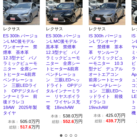
レクサス
レクサス
レクサス
レ
ES 300h バージョ
ES 300h バージョ
IS 300h バージョ
I
ンL MC後モデル
ンL MC後モデル
ンL ワンオーナ
ン
ワンオーナー 禁
黒本革 禁煙車
ー 禁煙車 茶本
ヤ
煙車 茶本革
12.3型ナビ パノ
革 サンルーフ
ミ
12.3型ナビ パノ
ラミックビューモ
パノラミックビュ
タ
ラミックビューモ
ニター 全席シー
ーモニター 10.3
ビ
ニター 全席シー
トヒーター&前席
型ナビ デュアル
トヒーター&前席
ベンチレーショ
オートエアコン
Ap
ベンチレーショ
ン 三眼LEDヘッ
前席シートヒータ
ュ
ン 三眼LEDライ
ドライト OPデジ
ー&ベンチレーシ
コ
ト OPデジタルイ
タルインナーミラ
ョン 三眼LEDヘ
ヒ
ンナーミラー 前
ー リヤスポイラ
ッドライト 前後
L
後ドラレコ
ー ワイヤレス充
ドラレコ
ト
18AW 2025年製
電 18inchAW
19inchAW
コ
タイヤ
機
425.0
万円
538.0
万円
本体：
本体：
439.7
万円
505.0
万円
552.6
万円
総額：
本体：
総額：
517.6
万円
総額：