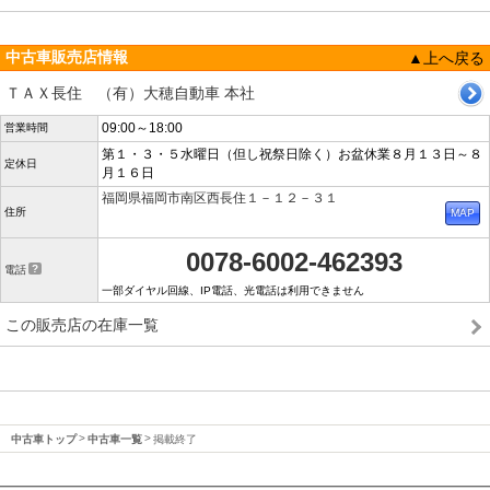
中古車販売店情報
▲上へ戻る
ＴＡＸ長住 （有）大穂自動車 本社
09:00～18:00
営業時間
第１・３・５水曜日（但し祝祭日除く）お盆休業８月１３日～８
定休日
月１６日
福岡県福岡市南区西長住１－１２－３１
住所
0078-6002-462393
電話
一部ダイヤル回線、IP電話、光電話は利用できません
この販売店の在庫一覧
中古車トップ
中古車一覧
掲載終了