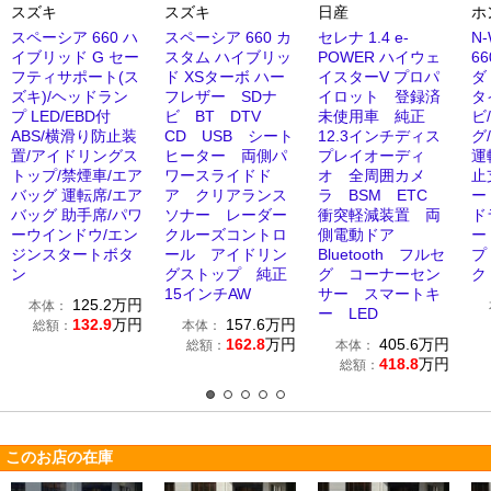
スズキ
スズキ
日産
ホ
スペーシア 660 ハ
スペーシア 660 カ
セレナ 1.4 e-
N
イブリッド G セー
スタム ハイブリッ
POWER ハイウェ
6
フティサポート(ス
ド XSターボ ハー
イスターV プロパ
ダ
ズキ)/ヘッドラン
フレザー SDナ
イロット 登録済
タ
プ LED/EBD付
ビ BT DTV
未使用車 純正
ビ
ABS/横滑り防止装
CD USB シート
12.3インチディス
グ
置/アイドリングス
ヒーター 両側パ
プレイオーディ
運
トップ/禁煙車/エア
ワースライドド
オ 全周囲カメ
止
バッグ 運転席/エア
ア クリアランス
ラ BSM ETC
ー
バッグ 助手席/パワ
ソナー レーダー
衝突軽減装置 両
ド
ーウインドウ/エン
クルーズコントロ
側電動ドア
ー
ジンスタートボタ
ール アイドリン
Bluetooth フルセ
プ
ン
グストップ 純正
グ コーナーセン
ク
15インチAW
サー スマートキ
125.2
万円
本体：
ー LED
132.9
万円
157.6
万円
総額：
本体：
162.8
万円
405.6
万円
総額：
本体：
418.8
万円
総額：
このお店の在庫