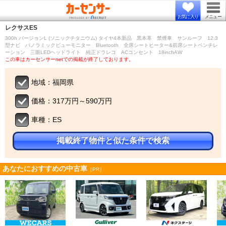
お気に入り
メニュー
レクサス
ES
300h バージョンL (ソニックチタニウム) タイヤ4本新品 黒本革 禁煙車 サンルーフ 12.3
型ナビ パノラミックビューモニター Bluetooth 全席シートヒーター&前席シートベンチレ
ーション 三眼LEDヘッドライト 純正ドラレコ ACコンセント 18inchAW
この車はカーセンサーnetでの掲載が終了しております。
地域：福岡県
価格：317万円～590万円
車種：ES
掲載終了物件と似た条件で検索
あなたにおすすめの中古車
［PR］