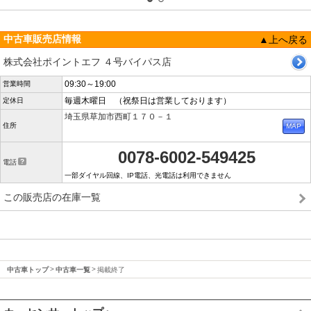
中古車販売店情報
▲上へ戻る
株式会社ポイントエフ ４号バイパス店
09:30～19:00
営業時間
毎週木曜日 （祝祭日は営業しております）
定休日
埼玉県草加市西町１７０－１
住所
0078-6002-549425
電話
一部ダイヤル回線、IP電話、光電話は利用できません
この販売店の在庫一覧
中古車トップ
中古車一覧
掲載終了