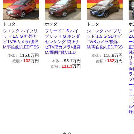
トヨタ
ホンダ
トヨタ
ホ
シエンタ ハイブリ
フリード 1.5 ハイ
シエンタ ハイブリ
ス
ッド 1.5 G 社外ナ
ブリッド G ホンダ
ッド 1.5 G SDナビ
2
ビTV/Bカメラ/後席
センシング 純正ナ
TV/Bカメラ/後席
ー
M/両自動/LED/TSS
ビTV/Bカメラ/後席
M/両自動/LED/TSS
正
M/両側自動/LED
純
115.8
万円
115.8
万円
本体：
本体：
リ
132
万円
95.1
万円
132
万円
総額：
本体：
総額：
タ
111.3
万円
総額：
両
ラ
プ
ー
マ
ラ
コ
ル/
録