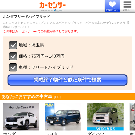
お気に入り
メニュー
ホンダ
フリードハイブリッド
1.5 ジャストセレクション (プレミアムスパークルブラック・パール) 純SDナビTV/Bカメラ/後
席M/HレザーS/HID
この車はカーセンサーnetでの掲載が終了しております。
地域：埼玉県
価格：75万円～140万円
車種：フリードハイブリッド
掲載終了物件と似た条件で検索
あなたにおすすめの中古車
［PR］
ホンダ
トヨタ
ダイハツ
ホ