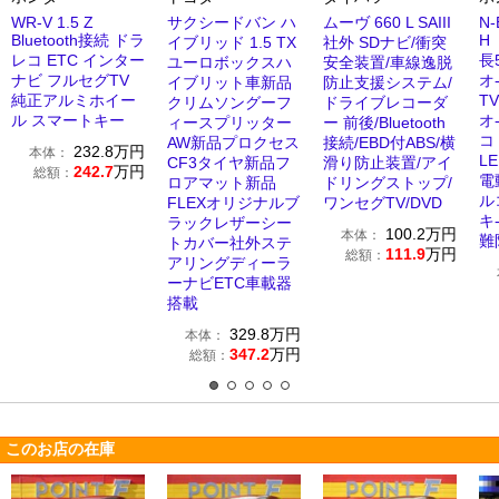
WR-V 1.5 Z
サクシードバン ハ
ムーヴ 660 L SAIII
N-
Bluetooth接続 ドラ
H
イブリッド 1.5 TX
社外 SDナビ/衝突
レコ ETC インター
長
ユーロボックスハ
安全装置/車線逸脱
ナビ フルセグTV
オ
イブリット車新品
防止支援システム/
純正アルミホイー
T
クリムソングーフ
ドライブレコーダ
ル スマートキー
オ
ィースプリッター
ー 前後/Bluetooth
コ
AW新品プロクセス
接続/EBD付ABS/横
232.8
万円
本体：
L
CF3タイヤ新品フ
滑り防止装置/アイ
242.7
万円
総額：
電
ロアマット新品
ドリングストップ/
ル
FLEXオリジナルブ
ワンセグTV/DVD
キ
ラックレザーシー
100.2
万円
本体：
難
トカバー社外ステ
111.9
万円
総額：
アリングディーラ
ーナビETC車載器
搭載
329.8
万円
本体：
347.2
万円
総額：
このお店の在庫