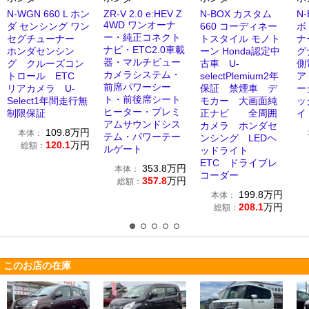
N-WGN 660 L ホン
ZR-V 2.0 e:HEV Z
N-BOX カスタム
N-
4WD ワンオーナ
ダ センシング ワン
660 コーディネー
ボ
ー・純正コネクト
セグチューナー
トスタイル モノト
ナ
ナビ・ETC2.0車載
ホンダセンシン
ーン Honda認定中
グ
器・マルチビュー
グ クルーズコン
古車 U-
側
カメラシステム・
トロール ETC
selectPlemium2年
ア
前席パワーシー
リアカメラ U-
保証 禁煙車 デ
ー
ト・前後席シート
Select1年間走行無
モカー 大画面純
ッ
ヒーター・プレミ
制限保証
正ナビ 全周囲
イ
アムサウンドシス
カメラ ホンダセ
109.8
万円
本体：
テム・パワーテー
ンシング LEDヘ
120.1
万円
総額：
ルゲート
ッドライト
ETC ドライブレ
353.8
万円
本体：
コーダー
357.8
万円
総額：
199.8
万円
本体：
208.1
万円
総額：
このお店の在庫