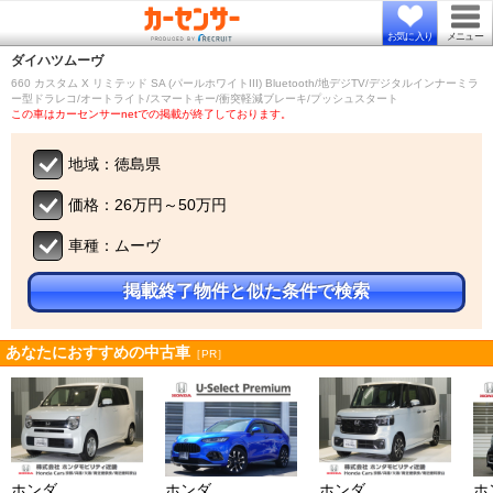
お気に入り
メニュー
ダイハツ
ムーヴ
660 カスタム X リミテッド SA (パールホワイトIII) Bluetooth/地デジTV/デジタルインナーミラ
ー型ドラレコ/オートライト/スマートキー/衝突軽減ブレーキ/プッシュスタート
この車はカーセンサーnetでの掲載が終了しております。
地域：徳島県
価格：26万円～50万円
車種：ムーヴ
掲載終了物件と似た条件で検索
あなたにおすすめの中古車
［PR］
ホンダ
ホンダ
ホンダ
ホ