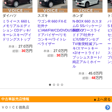
ダイハツ
スズキ
ホンダ
ト
ミライース 660 L
ワゴンR 660 FX-E
N-BOX 660 カスタ
パ
メモリアルエディ
社外ナ
ムG SSパッケージ
S
ション CDデッキ/
ビ/AM/FM/CD/DVDUSB/ETC/
両側パワースライ
ビ/
キーレスキー/アイ
ドアバイザー/リモ
ドドア/社外ナ
セ
ドリングストップ
コンキー/ライトレ
ビ/USB/ワンセグ
イ
ベライザー
TV/衝突軽減ブレー
ー
27.0
万円
本体：
キ/スマートキー
ト
30
万円
27.0
万円
総額：
本体：
×2/オートライト/
ス
30
万円
総額：
プッシュスタート/
ブ
純正アルミホイー
ン
ル
45.0
万円
本体：
48
万円
総額：
中古車販売店情報
▲上へ戻る
ＶＯＩＣＥ徳島店