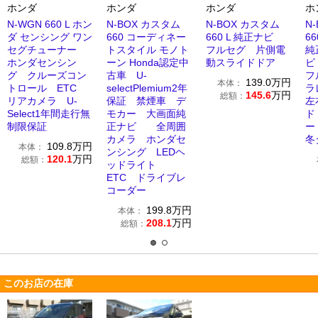
ホンダ
ホンダ
ホンダ
ホ
N-WGN 660 L ホン
N-BOX カスタム
N-BOX カスタム
N
ダ センシング ワン
660 コーディネー
660 L 純正ナビ
6
セグチューナー
トスタイル モノト
フルセグ 片側電
純
ホンダセンシン
ーン Honda認定中
動スライドドア
ビ
グ クルーズコン
古車 U-
フ
139.0
万円
本体：
トロール ETC
selectPlemium2年
ラ
145.6
万円
総額：
リアカメラ U-
保証 禁煙車 デ
左
Select1年間走行無
モカー 大画面純
ド
制限保証
正ナビ 全周囲
ー
カメラ ホンダセ
冬
109.8
万円
本体：
ンシング LEDヘ
120.1
万円
総額：
ッドライト
ETC ドライブレ
コーダー
199.8
万円
本体：
208.1
万円
総額：
このお店の在庫