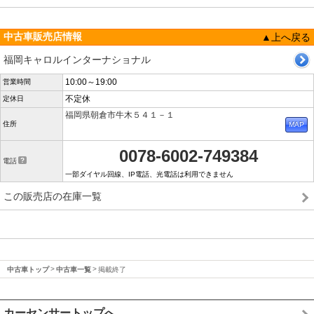
中古車販売店情報
▲上へ戻る
福岡キャロルインターナショナル
10:00～19:00
営業時間
不定休
定休日
福岡県朝倉市牛木５４１－１
住所
0078-6002-749384
電話
一部ダイヤル回線、IP電話、光電話は利用できません
この販売店の在庫一覧
中古車トップ
中古車一覧
掲載終了
カーセンサートップへ