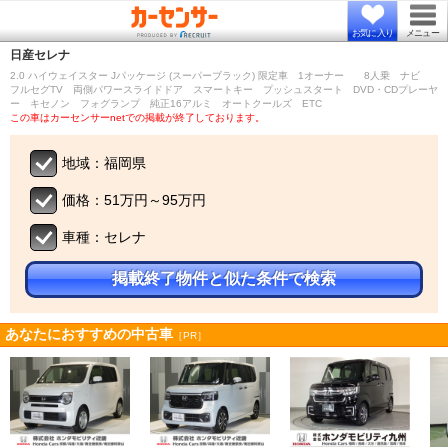
お気に入り
メニュー
日産
セレナ
2.0 ハイウェイスター Jパッケージ (スーパーブラック) 限定車 1オーナー 8人乗 ナビ
フルセグTV 両側パワースライドドア スマートキー プッシュスタート DVD・CDプレーヤ
ー キセノン フォグランプ 純正16アルミ オートクールズ ETC
この車はカーセンサーnetでの掲載が終了しております。
地域：福岡県
価格：51万円～95万円
車種：セレナ
掲載終了物件と似た条件で検索
あなたにおすすめの中古車
［PR］