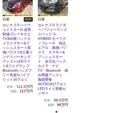
日産
日産
NEW!
セレナ 2.0 ハイウ
セレナ 2.0 ライダ
ェイスターG 追突
ー パフォーマンス
軽減ブレーキナビ
スペック S-
TV360度バックカ
HYBRID セーフテ
メラスマキー&プ
ィブレーキ 純正
ッシュスタート両
エアロ 両側パワ
側パワスラ8人乗イ
スラ スマキー&
ンテリパーキング
プッシュスター
アシストLEDライ
ト 全方位バック
ト&フォグランプ
カメラ ナビ
Bluetoothハンズフ
TV Bluetooth 踏
リー音楽Sハイブ
み間違アシスト
リット16アルミ
逸脱警報
AUTECH17アルミ
111.0
万円
本体：
LEDライト前後セ
117
万円
総額：
ンサー
88.0
万円
本体：
94
万円
総額：