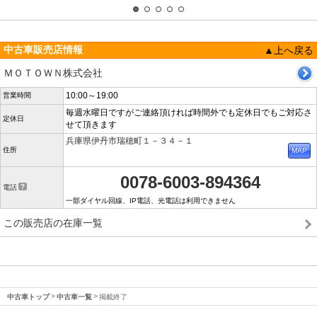
中古車販売店情報
▲上へ戻る
ＭＯＴＯＷＮ株式会社
10:00～19:00
営業時間
毎週水曜日ですがご連絡頂ければ時間外でも定休日でもご対応さ
定休日
せて頂きます
兵庫県伊丹市瑞穂町１－３４－１
住所
0078-6003-894364
電話
一部ダイヤル回線、IP電話、光電話は利用できません
この販売店の在庫一覧
中古車トップ
中古車一覧
掲載終了