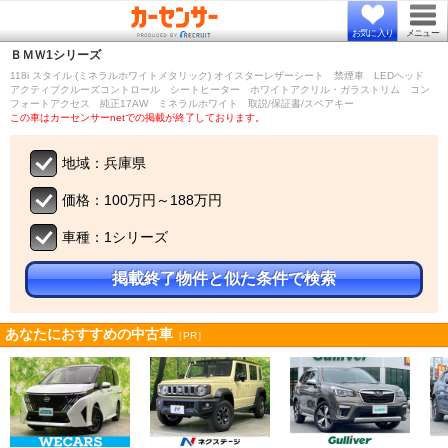
お気に入り
メニュー
ＢＭＷ
1シリーズ
118i スタイル (ミネラルホワイトメタリック) オイスターレザーシート 禁煙車 LEDヘッド
アクティブクルーズコントロール シートヒーター ホワイトアクリル・ガラストリム コン
フォートアクセス 純正17AW ミネラルホワイト 取説/保証書/スペアキー
この車はカーセンサーnetでの掲載が終了しております。
地域：兵庫県
価格：100万円～188万円
車種：1シリーズ
掲載終了物件と似た条件で検索
あなたにおすすめの中古車
［PR］