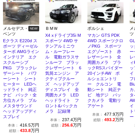
メルセデス・
ＢＭＷ
ポルシェ
メ
NEW!
ベンツ
ツ
X4 xドライブ35i M
マカン GTS PDK
Eクラス E220d ス
スポーツ 4WD サ
4WD スポーツクロ
GL
ポーツ ディーゼル
テンアルミニウ
ノPKG スポーツ
ッ
ターボ AMGライン
ム・ルーフレー
エグゾースト 赤
ー
インテリア エク
ル 電動ガラスサ
レザーシート 全
レ
スクルーシブ
ンルーフ ブラッ
周囲カメラ ブラ
ィ
PKG ブラックレ
クレザーシート 6
ックRSスパイダー
ッ
ザーシート パワ
気筒エンジン ア
20インチAW ポ
イ
ーシート シート
クティブクルー
ルシェエントリ
フ
ヒーター LEDヘ
ズ ヘッドアップ
ー クルコン 電
Bl
ッドライト 純正
ディスプレイ 全
動シート 純正ナ
カ
ナビ バック・全
周囲カメラ LED
ビ 地デジ バッ
タ
方位カメラ ブル
ヘッドライト フ
クカメラ 電動リ
A
メスタサウンド
ロント&バックカ
アゲート
イ
ヘッドアップディ
メラ 記録簿
ト
477.9
万円
本体：
スプレイ
ー
237.4
万円
493.2
万円
本体：
総額：
416.5
万円
256.6
万円
本体：
総額：
433.8
万円
総額：