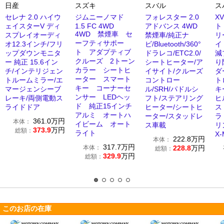
日産
スズキ
スバル
ス
セレナ 2.0 ハイウ
ジムニーノマド
フォレスター 2.0
XV
ェイスターV ディ
1.5 FC 4WD
アドバンス 4WD
ト
4WD 禁煙車 セ
スプレイオーディ
禁煙車/純正ナ
リ
ーフティサポー
オ12.3インチ/フリ
ビ/Bluetooth/360°
イ
ト アダプティブ
ップダウンモニタ
ドラレコ/ETC2.0/
減
クルーズ 2トーン
ー 純正 15.6イン
シートヒーター/ア
り
カラー シートヒ
チ/インテリジェン
イサイト/クルーズ
ダ
ーター スマート
トルームミラー/エ
コントロー
ト
キー コーナーセ
マージェンシーブ
ル/SRH/パドルシ
キ
ンサー LEDヘッ
レーキ/両側電動ス
フト/ステアリング
ヒ
ド 純正15インチ
ライドドア
ヒーター/シートヒ
ス
アルミ オートハ
ーター/スタッドレ
ラ
361.0
万円
本体：
イビーム オート
ス車載
リ
373.9
万円
総額：
ライト
X
222.8
万円
本体：
317.7
万円
本体：
228.8
万円
総額：
329.9
万円
総額：
このお店の在庫