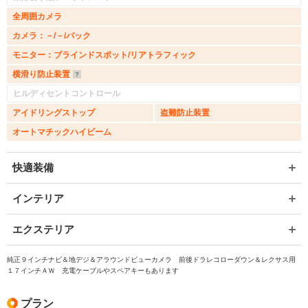
全周囲カメラ
カメラ：－/－/バック
モニター：ブラインドスポット/リアトラフィック
横滑り防止装置
ヒルディセントコントロール
アイドリングストップ
盗難防止装置
オートマチックハイビーム
快適装備
インテリア
エクステリア
純正９インチナビ＆地デジ＆アラウンドビューカメラ 前後ドラレコローダウン＆レクサス用
１７インチＡＷ 充電ケーブルやスペアキーもあります
プラン