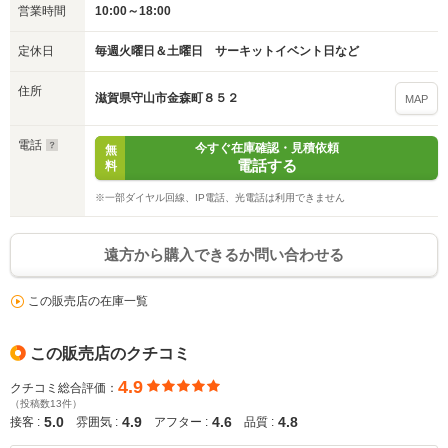
営業時間
10:00～18:00
定休日
毎週火曜日＆土曜日 サーキットイベント日など
住所
滋賀県守山市金森町８５２
MAP
電話
今すぐ在庫確認・見積依頼
無
電話する
料
※一部ダイヤル回線、IP電話、光電話は利用できません
遠方から購入できるか問い合わせる
この販売店の在庫一覧
この販売店のクチコミ
4.9
クチコミ総合評価：
（投稿数13件）
5.0
4.9
4.6
4.8
接客 :
雰囲気 :
アフター :
品質 :