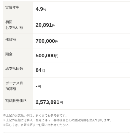
実質年率
4.9
%
初回
20,891
円
お支払い額
残価額
700,000
円
頭金
500,000
円
総支払回数
84
回
ボーナス月
-
円
加算額
割賦販売価格
2,573,891
円
※上記のお支払い例は、あくまでも参考例です。
※上記の金額には購入・登録に伴う、各種税金とその他諸費用を含んでおります。
※詳しくは、各販売店までお問い合わせください。