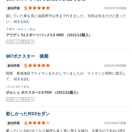
5
総合評価
2022/02/21投稿
探していた車を見に滋賀県守山市まで行きました。当初は見るだけと思って
い…
続きを読む
ＴＭｈｉｍｅｊｉさん
アウディ S1スポーツバック2.0 4WD （2021/12購入）
お店からの返信あり
987ボクスター 後期
5
総合評価
2022/01/06投稿
関西、東海地区でケイマンをさがしていましたが、ケイマンと同時に展示し
て…
続きを読む
パンとコヒーさん
ポルシェ ボクスター2.9 PDK （2021/11購入）
お店からの返信あり
欲しかったRS3セダン
4
総合評価
2021/09/27投稿
乗っていたA4が古くなり修理も多く買い替えを検討。次乗るのであればRS