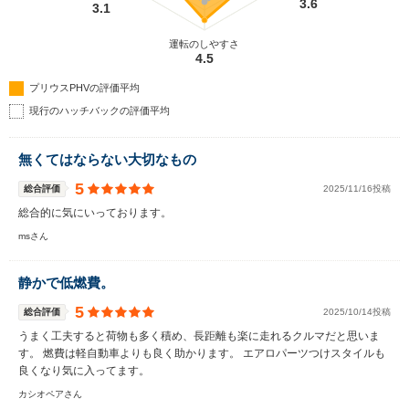
3.6
3.1
運転のしやすさ
4.5
プリウスPHVの評価平均
現行のハッチバックの評価平均
無くてはならない大切なもの
5
総合評価
2025/11/16投稿
総合的に気にいっております。
msさん
静かで低燃費。
5
総合評価
2025/10/14投稿
うまく工夫すると荷物も多く積め、長距離も楽に走れるクルマだと思いま
す。 燃費は軽自動車よりも良く助かります。 エアロパーツつけスタイルも
良くなり気に入ってます。
カシオペアさん