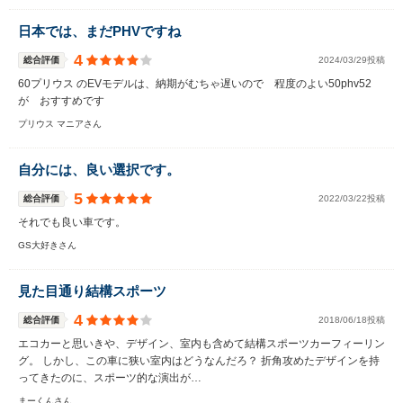
日本では、まだPHVですね
4
総合評価
2024/03/29投稿
60プリウス のEVモデルは、納期がむちゃ遅いので 程度のよい50phv52
が おすすめです
プリウス マニアさん
自分には、良い選択です。
5
総合評価
2022/03/22投稿
それでも良い車です。
GS大好きさん
見た目通り結構スポーツ
4
総合評価
2018/06/18投稿
エコカーと思いきや、デザイン、室内も含めて結構スポーツカーフィーリン
グ。 しかし、この車に狭い室内はどうなんだろ？ 折角攻めたデザインを持
ってきたのに、スポーツ的な演出が…
まーくんさん