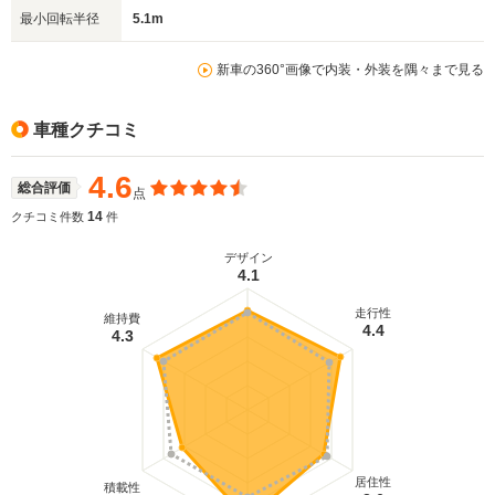
最小回転半径
5.1m
新車の360°画像で内装・外装を隅々まで見る
車種クチコミ
4.6
総合評価
点
14
クチコミ件数
件
デザイン
4.1
走行性
維持費
4.4
4.3
居住性
積載性