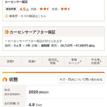
カーセンサー認定
4.5
内装：
外装：
総合評価
点
修復歴・キズの確認はこちら
カーセンサーアフター保証
＊カーセンサーアフター保証が付けられます
期間：
6ヵ月 ～ 3年
距離：
無制限
費用：
28,710円 ～67,980円
(税込)
販売店
車種
中古車
状態
装備
情報
スペック
比較表
状態
キズ・凹みについて問い合わせる
年式
2020
(R02)
年
(初年度登録年)
走行距離
4.8
万km