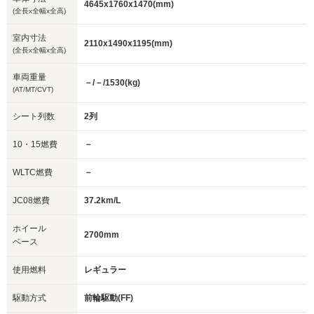
4645x1760x1470(mm)
(全長x全幅x全高)
室内寸法
2110x1490x1195(mm)
(全長x全幅x全高)
車両重量
－/－/1530(kg)
(AT/MT/CVT)
シート列数
2列
10・15燃費
－
WLTC燃費
－
JC08燃費
37.2km/L
ホイール
2700mm
ベース
使用燃料
レギュラー
駆動方式
前輪駆動(FF)