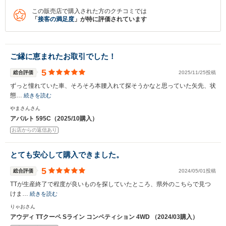
この販売店で購入された方のクチコミでは
「
接客の満足度
」が特に評価されています
ご縁に恵まれたお取引でした！
5
総合評価
2025/11/25投稿
ずっと憧れていた車、そろそろ本腰入れて探そうかなと思っていた矢先、状
態…
続きを読む
やまさんさん
アバルト 595C（2025/10購入）
お店からの返信あり
とても安心して購入できました。
5
総合評価
2024/05/01投稿
TTが生産終了で程度が良いものを探していたところ、県外のこちらで見つ
けま…
続きを読む
りゃおさん
アウディ TTクーペ Sライン コンペティション 4WD （2024/03購入）