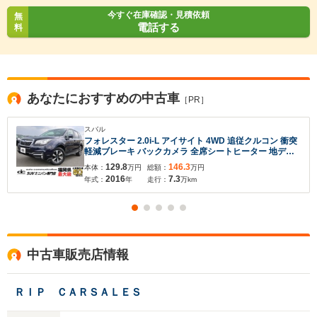
今すぐ在庫確認・見積依頼
無
電話する
料
あなたにおすすめの中古車
［PR］
入力途中の情報を保存しますか？
スバル
※次回問い合わせをする際に自動入力されます
フォレスター 2.0i-L アイサイト 4WD 追従クルコン 衝突
※保存された情報は
90
日で破棄されます
軽減ブレーキ バックカメラ 全席シートヒーター 地デジ
TV DVDビデオ ETC ドラレコ パワーシート ステアリン
129.8
146.3
本体：
万円
総額：
万円
グスイッチ オートライト オートエアコン パワーバック
2016
7.3
年式：
年
走行：
万km
ドア
いいえ
はい
中古車販売店情報
ＲＩＰ ＣＡＲＳＡＬＥＳ