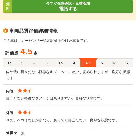
今すぐ在庫確認・見積依頼
無
電話する
料
車両品質評価詳細情報
この車は、カーセンサー認定評価を受けた車両です。
4.5
評価点
点
R
1
2
3
3.5
4
4.5
5
6
S
内外装に目立たない軽微なキズ、ヘコミが少し認められますが、良好な状態
です。
内装
目立たない軽微なダメージはありますが、良好な状態です。
外装
キズ、ヘコミなどが少なく、あっても目立たない、良好な状態です。
修復歴
無