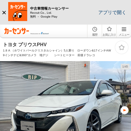
中古車情報カーセンサー
アプリで開く
Recruit Co., Ltd.
無料 － Google Play
履歴
お気に入り
メニュー
トヨタ プリウスPHV
1.8 A （ホワイトパールクリスタルシャイン）5人乗り ローダウン&17インチAW
9インチナビ&360°カメラ 地デジ シートヒーター 前後ドラレコ
1/45