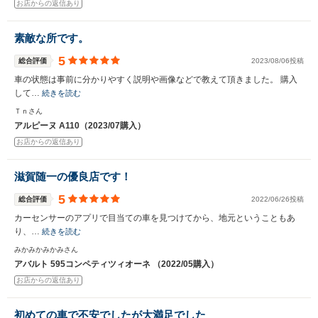
お店からの返信あり
素敵な所です。
5
総合評価
2023/08/06投稿
車の状態は事前に分かりやすく説明や画像などで教えて頂きました。 購入
して…
続きを読む
Ｔｎさん
アルピーヌ A110（2023/07購入）
お店からの返信あり
滋賀随一の優良店です！
5
総合評価
2022/06/26投稿
カーセンサーのアプリで目当ての車を見つけてから、地元ということもあ
り、…
続きを読む
みかみかみかみさん
アバルト 595コンペティツィオーネ （2022/05購入）
お店からの返信あり
初めての車で不安でしたが大満足でした