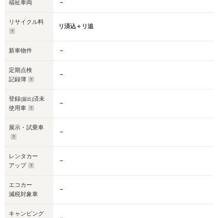
福祉車両
－
リサイクル料
リ済込＋リ追
新車物件
－
定期点検
－
記録簿
登録
済未
(届出)
－
使用車
展示・試乗車
－
レンタカー
－
アップ
エコカー
－
減税対象車
キャンピング