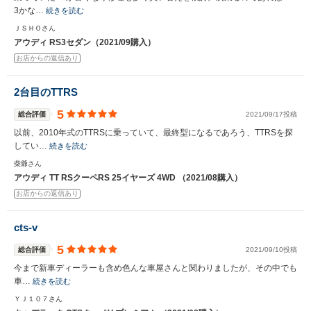
3かな…
続きを読む
ＪＳＨＯさん
アウディ RS3セダン（2021/09購入）
お店からの返信あり
2台目のTTRS
5
総合評価
2021/09/17投稿
以前、2010年式のTTRSに乗っていて、最終型になるであろう、TTRSを探
してい…
続きを読む
柴爺さん
アウディ TT RSクーペRS 25イヤーズ 4WD （2021/08購入）
お店からの返信あり
cts-v
5
総合評価
2021/09/10投稿
今まで新車ディーラーも含め色んな車屋さんと関わりましたが、その中でも
車…
続きを読む
ＹＪ１０７さん