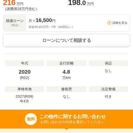
216
198
.0
万円
万円
（諸費用
18
万円含む）
16,500
残価ローン
月々
円
詳細を見る
（税込）
頭金
50.00
万円・
7
年（
84
回払い）
ローンについて相談する
年式
走行距離
保証
なし
2020
4.8
(R02)
万
km
車検有無
修復歴
法定整備
2027(R09)
なし
付き
年
4
月
この物件に関するお問い合わせ
無料
お問い合わせの内容を選択してください