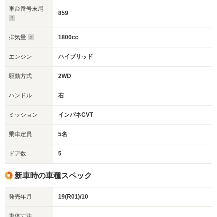
車台番号末尾
859
排気量
1800cc
エンジン
ハイブリッド
駆動方式
2WD
ハンドル
右
ミッション
インパネCVT
乗車定員
5名
ドア数
5
新車時の車種スペック
発売年月
19(R01)/10
車体寸法