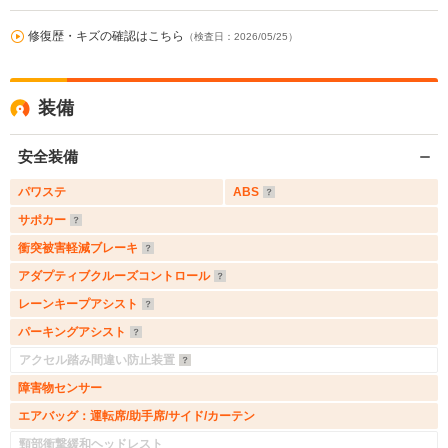
修復歴・キズの確認はこちら
（検査日：2026/05/25）
装備
安全装備
パワステ
ABS
サポカー
衝突被害軽減ブレーキ
アダプティブクルーズコントロール
レーンキープアシスト
パーキングアシスト
アクセル踏み間違い防止装置
障害物センサー
エアバッグ：運転席/助手席/サイド/カーテン
頸部衝撃緩和ヘッドレスト