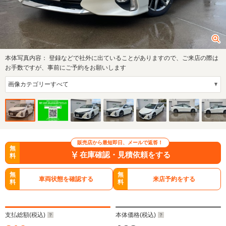
本体写真内容：
登録などで社外に出ていることがありますので、ご来店の際は
お手数ですが、事前にご予約をお願いします
販売店から最短即日、メールで返答！
無
在庫確認・見積依頼をする
料
無
無
車両状態を確認する
来店予約をする
料
料
支払総額(税込)
本体価格(税込)