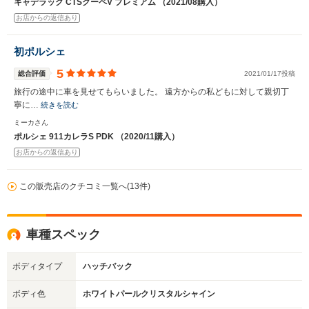
キャデラック CTSクーペV プレミアム （2021/08購入）
お店からの返信あり
初ポルシェ
5
総合評価
2021/01/17投稿
旅行の途中に車を見せてもらいました。 遠方からの私どもに対して親切丁
寧に…
続きを読む
ミーカさん
ポルシェ 911カレラS PDK （2020/11購入）
お店からの返信あり
この販売店のクチコミ一覧へ(13件)
車種スペック
ボディタイプ
ハッチバック
ボディ色
ホワイトパールクリスタルシャイン