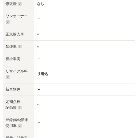
修復歴
なし
ワンオーナー
－
正規輸入車
○
禁煙車
○
福祉車両
－
リサイクル料
リ済込
新車物件
－
定期点検
○
記録簿
登録
済未
(届出)
－
使用車