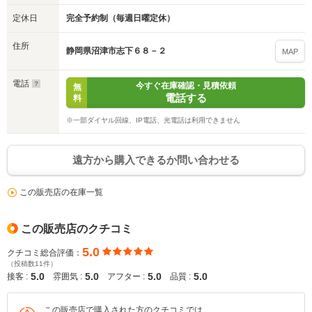
定休日
完全予約制（毎週日曜定休）
住所
静岡県沼津市志下６８－２
MAP
入力途中の情報を保存しますか？
電話
今すぐ在庫確認・見積依頼
無
電話する
料
※次回問い合わせをする際に自動入力されます
※保存された情報は
90
日で破棄されます
※一部ダイヤル回線、IP電話、光電話は利用できません
遠方から購入できるか問い合わせる
いいえ
はい
この販売店の在庫一覧
この販売店のクチコミ
5.0
クチコミ総合評価：
（投稿数11件）
5.0
5.0
5.0
5.0
接客 :
雰囲気 :
アフター :
品質 :
この販売店で購入された方のクチコミでは