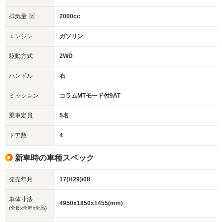
排気量
2000cc
エンジン
ガソリン
駆動方式
2WD
ハンドル
右
ミッション
コラムMTモード付9AT
乗車定員
5名
ドア数
4
新車時の車種スペック
発売年月
17(H29)/08
車体寸法
4950x1850x1455(mm)
(全長x全幅x全高)