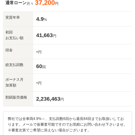
37,200
通常ローン
月々
円
実質年率
4.9
%
初回
41,663
円
お支払い額
頭金
-
円
総支払回数
60
回
ボーナス月
-
円
加算額
割賦販売価格
2,236,463
円
弊社では全車両4.9%～、支払回数6回から最長84回までお取扱いしてお
ります。メールで仮審査可能ですのでお気軽にお問い合わせ下さいませ。
※審査次第でご希望に添えない場合がございます。