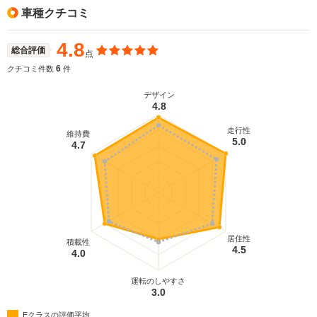
車種クチコミ
4.8
総合評価
点
6
クチコミ件数
件
デザイン
4.8
走行性
維持費
5.0
4.7
居住性
積載性
4.5
4.0
運転のしやすさ
3.0
Eクラスの評価平均