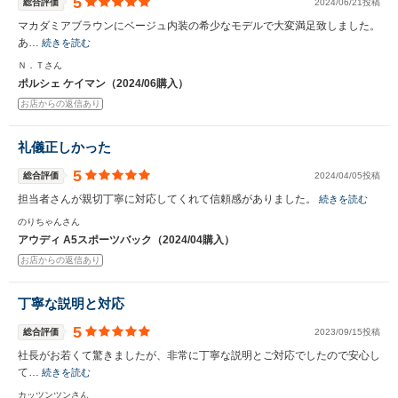
5
総合評価
2024/06/21投稿
マカダミアブラウンにベージュ内装の希少なモデルで大変満足致しました。
あ…
続きを読む
Ｎ．Ｔさん
ポルシェ ケイマン（2024/06購入）
お店からの返信あり
礼儀正しかった
5
総合評価
2024/04/05投稿
担当者さんが親切丁寧に対応してくれて信頼感がありました。
続きを読む
のりちゃんさん
アウディ A5スポーツバック（2024/04購入）
お店からの返信あり
丁寧な説明と対応
5
総合評価
2023/09/15投稿
社長がお若くて驚きましたが、非常に丁寧な説明とご対応でしたので安心し
て…
続きを読む
カッツンツンさん