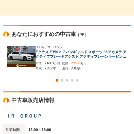
あなたにおすすめの中古車
［PR］
メルセデス・ベンツ
Eクラス E350 e アバンギャルド スポーツ 360°カメラ ア
クティブブレーキアシスト アクティブレーンキーピング
アシスト ブラインドスポットアシスト アテンションアシ
249.3
259.8
本体：
万円
総額：
万円
スト ディストロニック パワートランクリッド 純正12.3
2017
2.0
年式：
年
走行：
万km
インチナビ ETC
中古車販売店情報
ＩＲ ＧＲＯＵＰ
営業時間
13:00～18:00