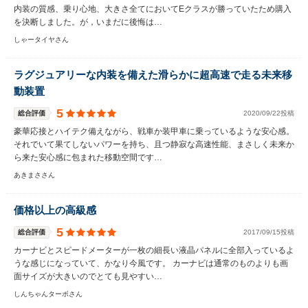
内装の質感、乗り心地、大きさ全てにおいてEクラスが勝っていたため購入
を決断しました。が，いまだに後悔は…
しゃータイヤさん
ラグジュアリーな内装を備えた滑らかに超高速で走る未来移
動装置
5
総合評価
2020/09/22投稿
豪華応接とハイテク備えながら、戦車か装甲車に乗っているような安心感。
それでいて果てしないパワーを持ち、且つ静寂な高速性能、まさしく未来か
ら来た安心感に包まれた移動空間です…
あきまささん
価格以上の高級感
5
総合評価
2017/09/15投稿
カーナビとスピードメーターが一枚の細長い液晶パネルに全部入っているよ
うな感じになっていて、かなり今風です。 カーナビは通常のものよりも画
面サイズが大きいのでとても見やすい…
しんちゃんターボさん