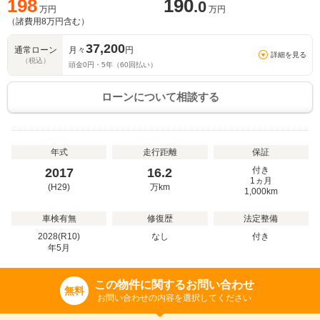
198
190
.0
万円
万円
（諸費用
8
万円含む）
37,200
通常ローン
月々
円
詳細を見る
（税込）
頭金
0
円・
5
年（
60
回払い）
ローンについて相談する
年式
走行距離
保証
付き
2017
16.2
1ヵ月
(H29)
万
km
1,000km
車検有無
修復歴
法定整備
2028(R10)
なし
付き
年
5
月
この物件に関するお問い合わせ
無料
お問い合わせの内容を選択してください