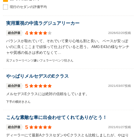
現行のセダンの評価平均
実用重視の中流ラグジュアリーカー
4
総合評価
2026/02/20投稿
バランスが取れていて、それでいて乗り心地も割と良い。 ベースが安っぽ
いのに良くここまで頑張って仕上げていると思う。 AMG E43の様なヤンチ
ャや質感の低さは求めてなくて…
元フェラーリベンツ嫌いフェラーリベンツ狂さん
やっぱりメルセデスのEクラス
5
総合評価
2021/03/07投稿
メルセデスEクラスには絶対の信頼をしています。
下手の横好きさん
こんな素敵な車に出会わせてくれてありがとう！
5
総合評価
2021/01/27投稿
ディーラーにて最新AクラスセダンやCクラスとも比較しましたが、やはり