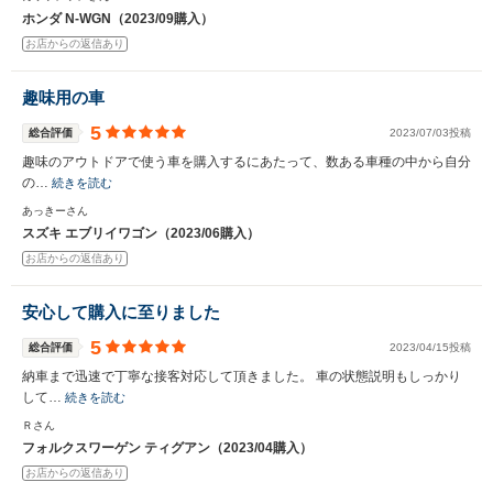
ホンダ N-WGN（2023/09購入）
お店からの返信あり
趣味用の車
5
総合評価
2023/07/03投稿
趣味のアウトドアで使う車を購入するにあたって、数ある車種の中から自分
の…
続きを読む
あっきーさん
スズキ エブリイワゴン（2023/06購入）
お店からの返信あり
安心して購入に至りました
5
総合評価
2023/04/15投稿
納車まで迅速で丁寧な接客対応して頂きました。 車の状態説明もしっかり
して…
続きを読む
Ｒさん
フォルクスワーゲン ティグアン（2023/04購入）
お店からの返信あり