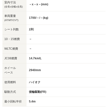
室内寸法
－x－x－(mm)
(全長x全幅x全高)
車両重量
1700/－/－(kg)
(AT/MT/CVT)
シート列数
2列
10・15燃費
－
WLTC燃費
－
JC08燃費
14.7km/L
ホイール
2940mm
ベース
使用燃料
ハイオク
駆動方式
後輪駆動(FR)
最小回転半径
5.4m