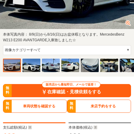
本体写真内容：
8/9(日)から8/16(日)はお盆休暇となります。MercedesBenz
W213 E200 AVANTGARDE入庫致しました☆
販売店から最短即日、メールで返答！
無
在庫確認・見積依頼をする
料
無
無
車両状態を確認する
来店予約をする
料
料
支払総額(税込)
本体価格(税込)