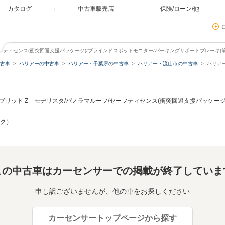
カタログ
中古車販売店
保険/ローン/他
/セーフティセンス(衝突回避支援パッケージ)/ブラインドスポットモニター/パーキングサポートブレーキ(
古車
ハリアーの中古車
ハリアー・千葉県の中古車
ハリアー・流山市の中古車
ハリアー
ハイブリッド Z モデリスタ/パノラマルーフ/セーフティセンス(衝突回避支援パッケー
ック）
この中古車はカーセンサーでの掲載が終了していま
申し訳ございませんが、他の車をお探しください
カーセンサートップページから探す