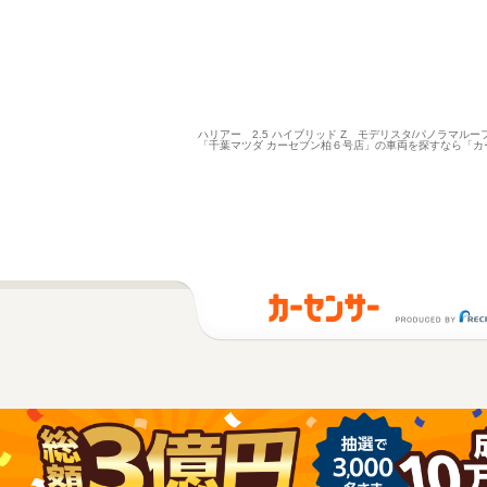
ハリアー 2.5 ハイブリッド Z モデリスタ/パノラマル
「千葉マツダ カーセブン柏６号店」の車両を探すなら「カ