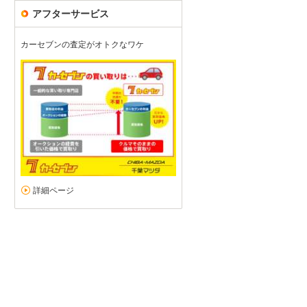
アフターサービス
カーセブンの査定がオトクなワケ
お勧め
5
5
5
5
接客：
雰囲気：
アフター：
品質：
総合評価
点
詳細ページ
カーセンサーで検索して訪問しました。 質問等にも丁寧に答えて頂き
して購入出来ました。 ありがとうございました。
続きを読む
スズキ ハスラー（2026/04購入）
2026/05/02投稿
ＪＵＮさん