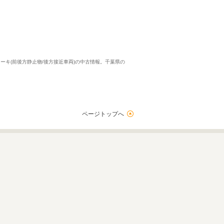
レーキ(前後方静止物/後方接近車両)の中古情報。千葉県の
ページトップへ