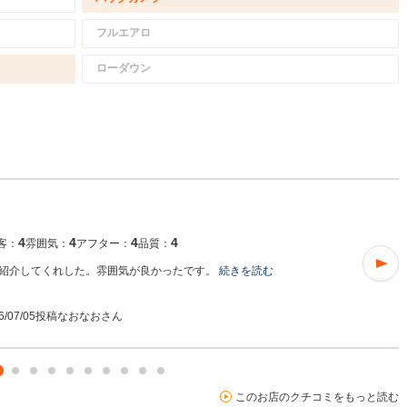
フルエアロ
ローダウン
4
4
4
4
客：
雰囲気：
アフター：
品質：
紹介してくれした。雰囲気が良かったです。
続きを読む
6/07/05投稿
なおなおさん
このお店のクチコミをもっと読む