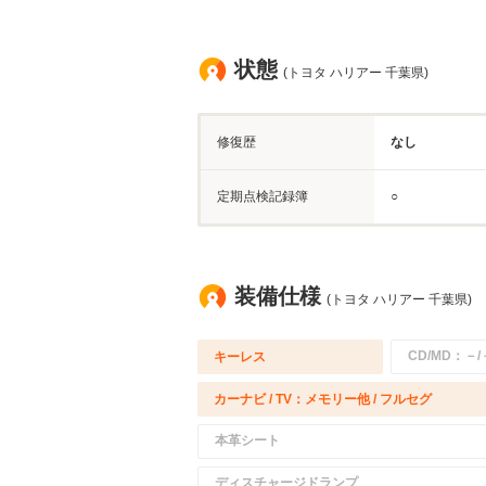
状態
(トヨタ ハリアー 千葉県)
修復歴
なし
定期点検記録簿
○
装備仕様
(トヨタ ハリアー 千葉県)
CD/MD：－/
キーレス
カーナビ / TV：メモリー他 / フルセグ
本革シート
ディスチャージドランプ