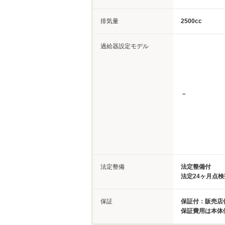
排気量
2500cc
過給器設定モデル
－
法定整備
法定整備付
法定24ヶ月点
保証
保証付：販売店保
保証費用は本体