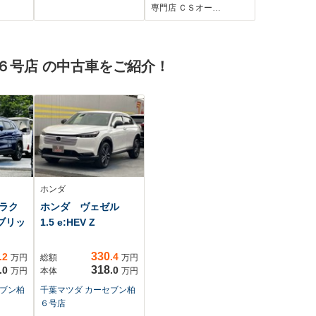
囲カメラ 衝突軽減
ランスソナー/18イン
専門店 ＣＳオー…
h接
装置 レーダークル
チAW/ハーフレザー/
BS/
ーズ 赤革シート
電動シー
/クル
シートベンチレーシ
ト/BSW/LDP/LEDヘ
６号店 の中古車をご紹介！
ル/バ
ョン ドラレコ
ッドライト/HDDマル
ETC ブラインドス
チナビ/フルセグ/バッ
ポットモニター
クカメラ/Bluetooth
ホンダ
ラク
ホンダ ヴェゼル
イブリッ
1.5 e:HEV Z
330
.2
.4
万円
総額
万円
318
.0
.0
万円
本体
万円
セブン柏
千葉マツダ カーセブン柏
６号店