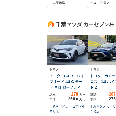
ッドランプ
古車展示場…
ーズ） 石岡店…
HID/Bluetoot
続/ETC/EBD付A
横滑り防止装置
千葉マツダ カーセブン柏
ーズコントロー
ックモニター
トヨタ
トヨタ
トヨタ C-HR ハイ
トヨタ カロー
ブリッド 1.8 G モー
ロス 1.8 ハ
ド ネロ セーフティ ...
ド Z
278
287
総額
万円
総額
268
275
.0
本体
万円
本体
千葉マツダ カーセブン柏
千葉マツダ カー
６号店
６号店