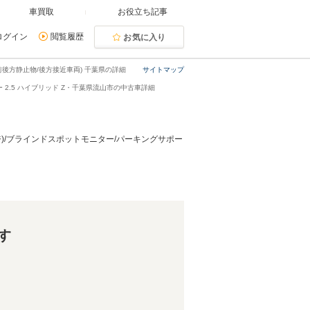
車買取
お役立ち記事
ログイン
閲覧履歴
お気に入り
前後方静止物/後方接近車両) 千葉県の詳細
サイトマップ
 2.5 ハイブリッド Z・千葉県流山市の中古車詳細
ジ)/ブラインドスポットモニター/パーキングサポー
す