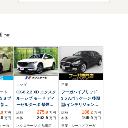
車
[PR]
マツダ
日産
ート
CX-8 2.2 XD エクスク
フーガハイブリッド
 S ブ
ルーシブ モード ディ
3.5 Aパッケージ 後期
 新品
ーゼルターボ 禁煙
型/インテリジェント
Dナ
車 BOSE 後席モニ
クルーズ/エマ―ジェ
275
186
.9
.9
.2
万円
総額
万円
総額
万円
 前席/
ター 10.25型マツダ
ンシーブレーキ/アラ
262
169
.8
.9
.0
万円
本体
万円
本体
万円
ー/ヘ
コネクトナビ 全周
ウンドビュー/クリア
ィーカ
ネクステージ 北九州店…
日産 シーマ／フーガ