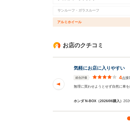
サンルーフ・ガラスルーフ
アルミホイール
お店のクチコミ
気軽にお店に入りやすい
4
接
総合評価
点
できました。お世話
無理に買わせようとせず自然に車を
ホンダ N-BOX（2026/06購入）
202