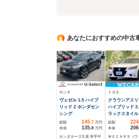
あなたにおすすめの中古
ホンダ
トヨタ
ヴェゼル 1.5 ハイブ
クラウンアスリ
リッド Z ホンダセン
ハイブリッド 2.5
シング
ラックスタイル
タイヤ/純正 HD
145
224
.7
総額
万円
総額
ビ/エアーシート
135
206
.8
本体
万円
本体
シート フルレザ
ホンダカーズ久喜 幸手中
ＷＥＣＡＲＳ（ウ