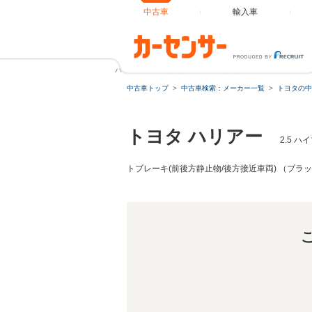
中古車
輸入車
ハリアー 2.5 ハイブリッド Z モデリスタ/パノラマルーフ
中古車トップ
中古車検索：メーカー一覧
トヨタの中
トヨタ ハリアー
2.5 
トブレーキ(前後方静止物/後方接近車両) （ブラ