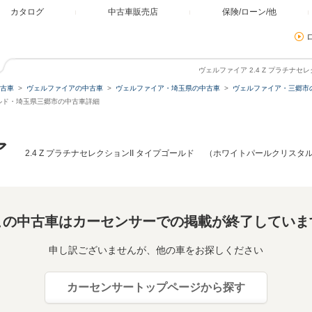
カタログ
中古車販売店
保険/ローン/他
ヴェルファイア 2.4 Z プラチナセ
古車
ヴェルファイアの中古車
ヴェルファイア・埼玉県の中古車
ヴェルファイア・三郷市
ゴールド・埼玉県三郷市の中古車詳細
ア
2.4 Z プラチナセレクションII タイプゴールド （ホワイトパールクリスタ
この中古車はカーセンサーでの掲載が終了していま
申し訳ございませんが、他の車をお探しください
カーセンサートップページから探す