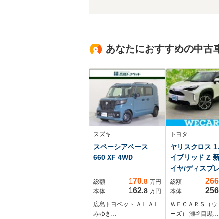
あなたにおすすめの中古
スズキ
トヨタ
スペーシアベース
ヤリスクロス 1.
660 XF 4WD
イブリッド Z 
イヤ/ディスプ
ーディオ9イン
170
266
.8
総額
万円
総額
安全装置/シー
162
256
.8
本体
万円
本体
ター/車線逸脱
広島トヨペット ＡＬＡＬ
ＷＥＣＡＲＳ（ウ
援システム/シー
みゆき…
ーズ） 瀬谷目黒…