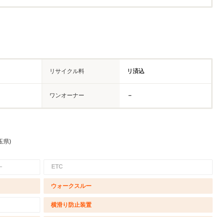
リサイクル料
リ済込
ワンオーナー
－
玉県)
－
ETC
ウォークスルー
横滑り防止装置