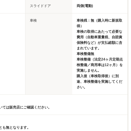
スライドドア
両側(電動)
車検
車検残：無（購入時に新規取
得）
車検の取得にあたって必要な
費用（自動車重量税、自賠責
保険料など）が支払総額に含
まれています。
車検整備無
車検整備（法定24ヶ月定期点
検整備／商用車は12ヶ月）を
実施しません。
購入後（車検取得後）に別
途、車検整備を実施してくだ
さい。
いては販売店にご確認ください。
とも無となります。