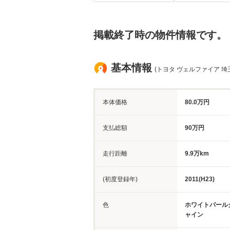
掲載終了時の物件情報です。
基本情報
(トヨタ ヴェルファイア 埼
本体価格
80.0万円
支払総額
90万円
走行距離
9.9万km
(初度登録年)
2011(H23)
色
ホワイトパール
ャイン