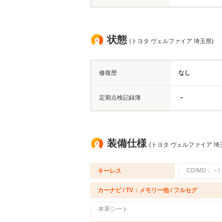
状態
(トヨタ ヴェルファイア 埼玉県)
修復歴
なし
定期点検記録簿
－
装備仕様
(トヨタ ヴェルファイア 埼
CD/MD：－/
キーレス
カーナビ / TV：メモリー他 / フルセグ
本革シート