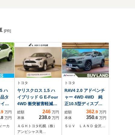
車
[PR]
トヨタ
トヨタ
5 ハ
ヤリスクロス 1.5 ハ
RAV4 2.0 アドベンチ
新品タ
イブリッド G E-Four
ャー 4WD 4WD 純
レイオ
4WD 衝突被害軽減ブ
正10.5型ディスプレ
チ/衝突
レーキ・メモリーナ
イ バックカメラ
246
362
.9
.9
万円
総額
万円
総額
万円
トヒー
ビ付
セーフティセンス
238
350
.8
.0
.6
万円
本体
万円
本体
万円
防止支
レーダークルーズ
ィーカ
ＡＧＨトヨタ札幌（株）
ＳＵＶ ＬＡＮＤ 金沢…
ト ハ
シートベンチレーシ
アンビシャス滝…