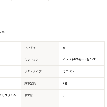
玉県)
ハンドル
右
ミッション
インパネMTモード付CVT
ボディタイプ
ミニバン
乗車定員
7名
クリスタルシ
ドア数
5