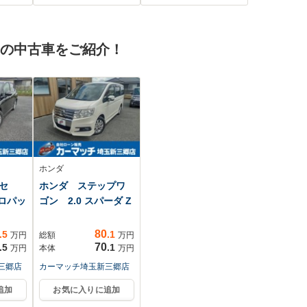
ッドラ
ョン 禁煙車 パワ
Bジャッ
ーシート ドラレ
接続
コ コーナーセンサ
 の中古車をご紹介！
ー スマートキー
LEDヘッド ETC
ホンダ
セ
ホンダ ステップワ
アロパッ
ゴン 2.0 スパーダ Z
80
.5
.1
万円
総額
万円
70
.5
.1
万円
本体
万円
三郷店
カーマッチ埼玉新三郷店
追加
お気に入りに追加