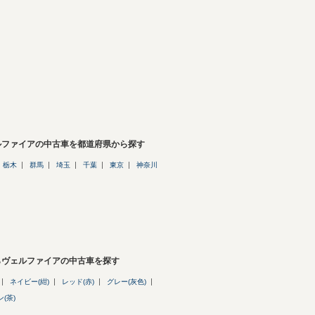
ルファイアの中古車を都道府県から探す
栃木
群馬
埼玉
千葉
東京
神奈川
らヴェルファイアの中古車を探す
ネイビー(紺)
レッド(赤)
グレー(灰色)
(茶)