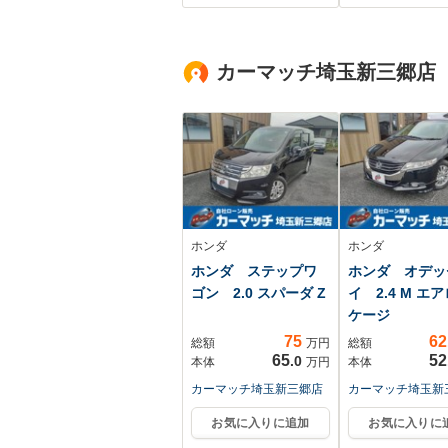
ーフレザー/ヘ
ンプ LED/US
ク/Bluetooth
カーマッチ埼玉新三郷店
ホンダ
ホンダ
ホンダ ステップワ
ホンダ オデッ
ゴン 2.0 スパーダ Z
イ 2.4 M エ
ケージ
75
62
総額
万円
総額
65
52
.0
本体
万円
本体
カーマッチ埼玉新三郷店
カーマッチ埼玉新
お気に入りに追加
お気に入りに