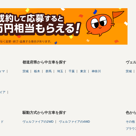
都道府県から中古車を探す
ヴェ
ィマ
茨城
栃木
群馬
埼玉
千葉
東京
神奈川
茨城
イア
駆動方式から中古車を探す
色か
ッド
ヴェルファイアの2WD
ヴェルファイアの4WD
その他
ブラウン