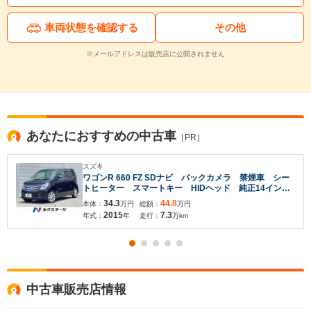
車両状態を確認する
その他
※メールアドレスは販売店に公開されません
あなたにおすすめの中古車
［PR］
スズキ
ワゴンR 660 FZ SDナビ バックカメラ 禁煙車 シー
トヒーター スマートキー HIDヘッド 純正14インチ
アルミ オートライト オートエアコン CD DVD再
34.3
44.8
本体：
万円
総額：
万円
生 フルセグ
2015
7.3
年式：
年
走行：
万km
中古車販売店情報