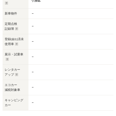
リ済込
新車物件
－
定期点検
－
記録簿
登録
済未
(届出)
－
使用車
展示・試乗車
－
レンタカー
－
アップ
エコカー
－
減税対象車
キャンピング
－
カー