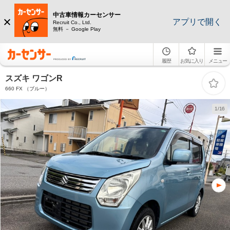
中古車情報カーセンサー
アプリで開く
Recruit Co., Ltd.
無料 － Google Play
履歴
お気に入り
メニュー
スズキ ワゴンR
660 FX （ブルー）
1/16