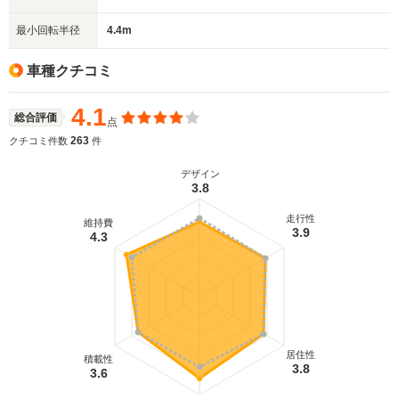
最小回転半径
4.4m
車種クチコミ
4.1
総合評価
点
263
クチコミ件数
件
デザイン
3.8
走行性
維持費
3.9
4.3
居住性
積載性
3.8
3.6