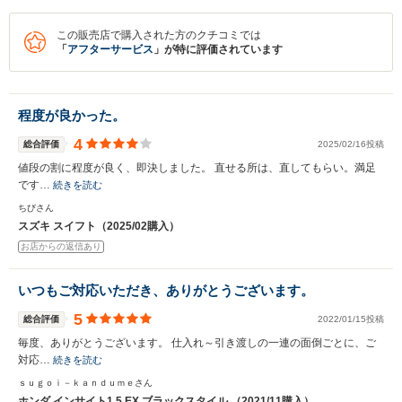
この販売店で購入された方のクチコミでは
「
アフターサービス
」が特に評価されています
程度が良かった。
4
総合評価
2025/02/16投稿
値段の割に程度が良く、即決しました。 直せる所は、直してもらい。満足
です…
続きを読む
ちびさん
スズキ スイフト（2025/02購入）
お店からの返信あり
いつもご対応いただき、ありがとうございます。
入力途中の情報を保存しますか？
5
総合評価
2022/01/15投稿
※次回問い合わせをする際に自動入力されます
毎度、ありがとうございます。 仕入れ～引き渡しの一連の面倒ごとに、ご
※保存された情報は
90
日で破棄されます
対応…
続きを読む
ｓｕｇｏｉ－ｋａｎｄｕｍｅさん
いいえ
はい
ホンダ インサイト1.5 EX ブラックスタイル （2021/11購入）