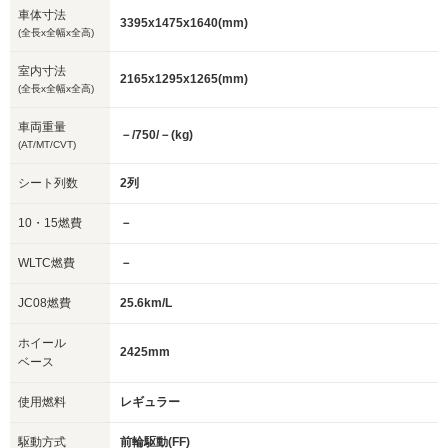
車体寸法
3395x1475x1640(mm)
(全長x全幅x全高)
室内寸法
2165x1295x1265(mm)
(全長x全幅x全高)
車両重量
－/750/－(kg)
(AT/MT/CVT)
シート列数
2列
10・15燃費
－
WLTC燃費
－
JC08燃費
25.6km/L
ホイール
2425mm
ベース
使用燃料
レギュラー
駆動方式
前輪駆動(FF)