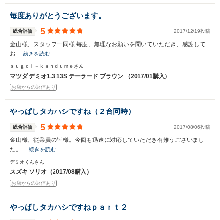
毎度ありがとうございます。
5
総合評価
2017/12/19投稿
金山様、スタッフ一同様 毎度、無理なお願いを聞いていただき、感謝して
お…
続きを読む
ｓｕｇｏｉ－ｋａｎｄｕｍｅさん
マツダ デミオ1.3 13S テーラード ブラウン （2017/01購入）
お店からの返信あり
やっぱしタカハシですね（２台同時）
5
総合評価
2017/08/06投稿
金山様、従業員の皆様。今回も迅速に対応していただき有難うございまし
た。…
続きを読む
デミオくんさん
スズキ ソリオ（2017/08購入）
お店からの返信あり
やっぱしタカハシですねｐａｒｔ２