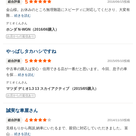
5
総合評価
2016/06/15投稿
金山様。お休みのところ無理難題にスピーディに対応してくださり、大変有
難…
続きを読む
デミオくんさん
ホンダ N-WGN（2016/06購入）
お店からの返信あり
やっぱしタカハシですね
5
総合評価
2015/05/10投稿
中古車の購入は安心・信用できる店が一番だと思います。 今回、息子の車
を探…
続きを読む
デミオくんさん
マツダ デミオ1.3 13 スカイアクティブ （2015/05購入）
お店からの返信あり
誠実な車屋さん
4
総合評価
2014/11/10投稿
見積もりから商談,納車にいたるまで、親切に対応していただきました。 富
山…
続きを読む