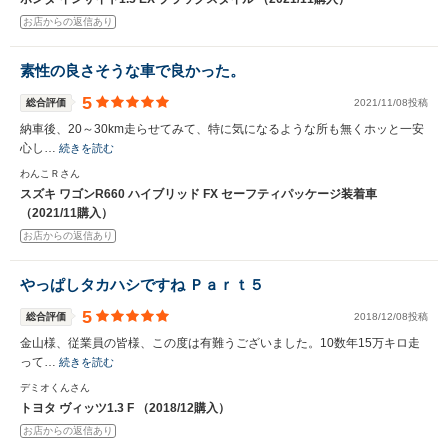
お店からの返信あり
素性の良さそうな車で良かった。
5
総合評価
2021/11/08投稿
納車後、20～30km走らせてみて、特に気になるような所も無くホッと一安
心し…
続きを読む
わんこＲさん
スズキ ワゴンR660 ハイブリッド FX セーフティパッケージ装着車
（2021/11購入）
お店からの返信あり
やっぱしタカハシですね Ｐａｒｔ５
5
総合評価
2018/12/08投稿
金山様、従業員の皆様、この度は有難うございました。10数年15万キロ走
って…
続きを読む
デミオくんさん
トヨタ ヴィッツ1.3 F （2018/12購入）
お店からの返信あり