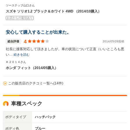
ツーステップ山口さん
スズキ ソリオ1.2 ブラック＆ホワイト 4WD （2014/10購入）
お店からの返信あり
安心して購入することが出来た。
4
総合評価
2014/05/28投稿
社長に接客対応して頂きましたが、車の状況について正直（いいところも悪
い…
続きを読む
Ｋ２０１４さん
ホンダ フィット（2014/05購入）
この販売店のクチコミ一覧へ(14件)
車種スペック
ボディタイプ
ハッチバック
ボディ色
ブルー