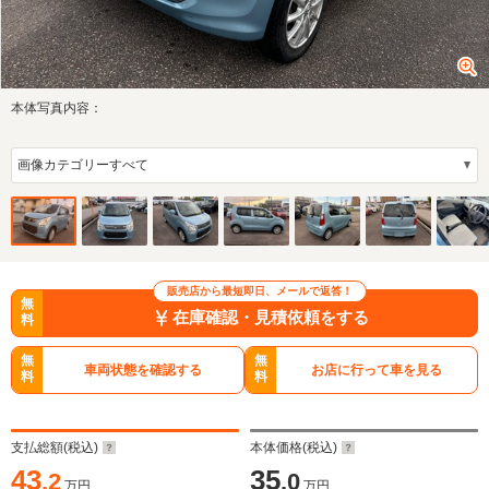
本体写真内容：
販売店から最短即日、メールで返答！
無
在庫確認・見積依頼をする
料
無
無
車両状態を確認する
お店に行って車を見る
料
料
支払総額(税込)
本体価格(税込)
43
35
.2
.0
万円
万円