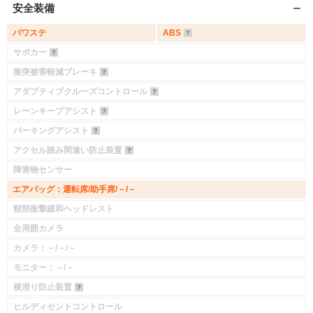
安全装備
パワステ
ABS
サポカー
衝突被害軽減ブレーキ
アダプティブクルーズコントロール
レーンキープアシスト
パーキングアシスト
アクセル踏み間違い防止装置
障害物センサー
エアバッグ：運転席/助手席/－/－
頸部衝撃緩和ヘッドレスト
全周囲カメラ
カメラ：－/－/－
モニター：－/－
横滑り防止装置
ヒルディセントコントロール