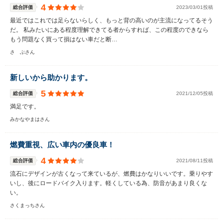
4
総合評価
2023/03/01投稿
最近ではこれでは足らないらしく、もっと背の高いのが主流になってるそう
だ。 私みたいにある程度理解できてる者からすれば、この程度のできなら
もう問題なく買って損はない車だと断…
さ ぶさん
新しいから助かります。
5
総合評価
2021/12/05投稿
満足です。
みかなやまはさん
燃費重視、広い車内の優良車！
4
総合評価
2021/08/11投稿
流石にデザインが古くなって来ているが、燃費はかなりいいです。乗りやす
いし、後にロードバイク入ります。軽くしている為、防音があまり良くな
い。
さくまっちさん