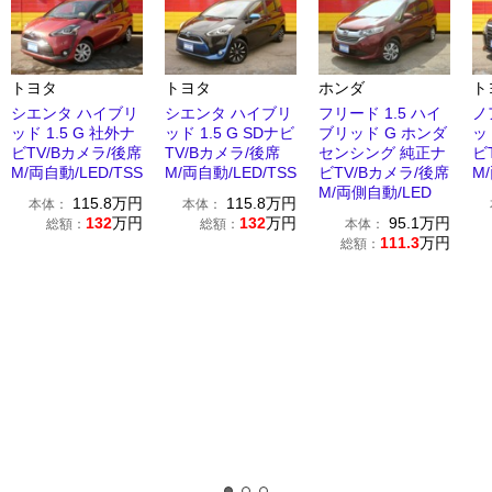
トヨタ
トヨタ
ホンダ
ト
シエンタ ハイブリ
シエンタ ハイブリ
フリード 1.5 ハイ
ノ
ッド 1.5 G 社外ナ
ッド 1.5 G SDナビ
ブリッド G ホンダ
ッ
ビTV/Bカメラ/後席
TV/Bカメラ/後席
センシング 純正ナ
ビ
M/両自動/LED/TSS
M/両自動/LED/TSS
ビTV/Bカメラ/後席
M
M/両側自動/LED
115.8
万円
115.8
万円
本体：
本体：
132
万円
132
万円
95.1
万円
総額：
総額：
本体：
111.3
万円
総額：