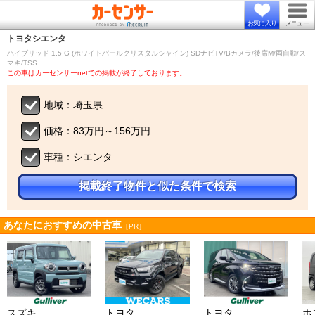
お気に入り
メニュー
トヨタ
シエンタ
ハイブリッド 1.5 G (ホワイトパールクリスタルシャイン) SDナビTV/Bカメラ/後席M/両自動/ス
マキ/TSS
この車はカーセンサーnetでの掲載が終了しております。
地域：埼玉県
価格：83万円～156万円
車種：シエンタ
掲載終了物件と似た条件で検索
あなたにおすすめの中古車
［PR］
スズキ
トヨタ
トヨタ
ホ