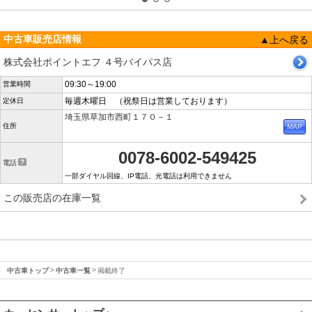
中古車販売店情報
▲上へ戻る
株式会社ポイントエフ ４号バイパス店
09:30～19:00
営業時間
毎週木曜日 （祝祭日は営業しております）
定休日
埼玉県草加市西町１７０－１
住所
0078-6002-549425
電話
一部ダイヤル回線、IP電話、光電話は利用できません
この販売店の在庫一覧
中古車トップ
中古車一覧
掲載終了