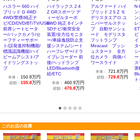
ハスラー 660 ハイ
ハイラックス 2.4
アルファード ハイ
N-
ブリッド G 4WD
Z GRスポーツ デ
ブリッド 2.5 Z モ
ン
4WD/禁煙/純正ナ
ィーゼルターボ
デリスタエアロ ユ
ン
ビ/CD/DVD/BT/TV/USB/
4WD 純正 8インチ
ニバーサルステッ
レ
前席シートヒータ
SDナビ/衝突安全
プ 自動サンシェ
E
ー/バックカメラ/セ
装置/全方位モニタ
ード モデリスタ
ビ
ーフティーサポー
ー/車線逸脱防止支
フットランプ
イ
ト/誤発進抑制機能/
援システム/シート
Miracast プッシ
タ
標識認識機能/ハイ
ハーフレザー/ドラ
ュスタート 全方
シ
ビームアシスト/ア
イブレコーダー 前
位カメラ 両側パ
ー
イドリングストッ
後/ヘッドランプ
ワースライド
ス
プ
LED/Bluetooth接
害
721.8
万円
本体：
続/ETC
Bl
150.8
万円
729.8
万円
本体：
総額：
ト
155.8
万円
460.9
万円
総額：
本体：
470.8
万円
総額：
このお店の在庫