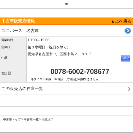
中古車販売店情報
▲上へ戻る
ユニバース 名古屋
10:00～19:00
営業時間
第３水曜日（祝日を除く）
定休日
愛知県名古屋市中川区西中島２－８１７
住所
0078-6002-708677
電話
一部ダイヤル回線、IP電話、光電話は利用できません
この販売店の在庫一覧
中古車トップ
中古車一覧
掲載終了