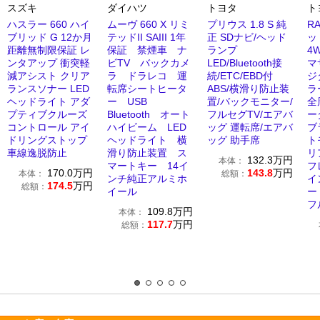
スズキ
ダイハツ
トヨタ
ト
ハスラー 660 ハイ
ムーヴ 660 X リミ
プリウス 1.8 S 純
R
ブリッド G 12か月
テッドII SAIII 1年
正 SDナビ/ヘッド
ッド
距離無制限保証 レ
保証 禁煙車 ナ
ランプ
4
ンタアップ 衝突軽
ビTV バックカメ
LED/Bluetooth接
マ
減アシスト クリア
ラ ドラレコ 運
続/ETC/EBD付
ジ
ランスソナー LED
転席シートヒータ
ABS/横滑り防止装
ラ
ヘッドライト アダ
ー USB
置/バックモニター/
全
プティブクルーズ
Bluetooth オート
フルセグTV/エアバ
ー
コントロール アイ
ハイビーム LED
ッグ 運転席/エアバ
ブ
ドリングストップ
ヘッドライト 横
ッグ 助手席
ト
車線逸脱防止
滑り防止装置 ス
リ
132.3
万円
本体：
マートキー 14イ
フ
170.0
万円
143.8
万円
本体：
総額：
ンチ純正アルミホ
イ
174.5
万円
総額：
イール
ー
フ
109.8
万円
本体：
117.7
万円
総額：