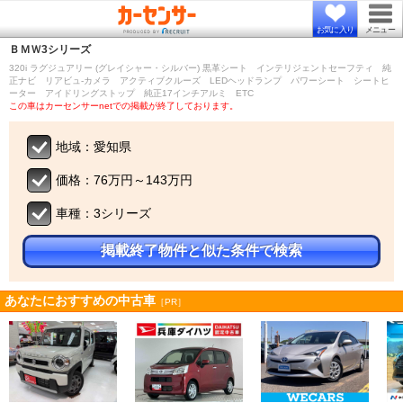
お気に入り
メニュー
ＢＭＷ
3シリーズ
320i ラグジュアリー (グレイシャー・シルバー) 黒革シート インテリジェントセーフティ 純
正ナビ リアビュ-カメラ アクティブクルーズ LEDヘッドランプ パワーシート シートヒ
ーター アイドリングストップ 純正17インチアルミ ETC
この車はカーセンサーnetでの掲載が終了しております。
地域：愛知県
価格：76万円～143万円
車種：3シリーズ
掲載終了物件と似た条件で検索
あなたにおすすめの中古車
［PR］