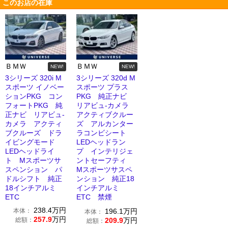
このお店の在庫
ＢＭＷ
ＢＭＷ
NEW!
NEW!
3シリーズ 320i M
3シリーズ 320d M
スポーツ イノベー
スポーツ プラス
ションPKG コン
PKG 純正ナビ
フォートPKG 純
リアビュ-カメラ
正ナビ リアビュ-
アクティブクルー
カメラ アクティ
ズ アルカンター
ブクルーズ ドラ
ラコンビシート
イビングモード
LEDヘッドラン
LEDヘッドライ
プ インテリジェ
ト Mスポーツサ
ントセーフティ
スペンション パ
Mスポーツサスペ
ドルシフト 純正
ンション 純正18
18インチアルミ
インチアルミ
ETC
ETC 禁煙
238.4
万円
本体：
196.1
万円
本体：
257.9
万円
総額：
209.9
万円
総額：