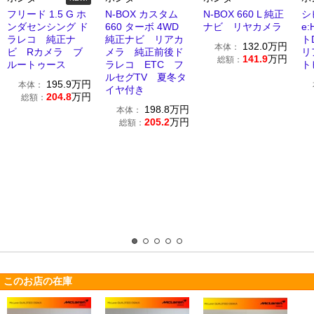
フリード 1.5 G ホ
N-BOX カスタム
N-BOX 660 L 純正
シ
ンダセンシング ド
660 ターボ 4WD
ナビ リヤカメラ
e
ラレコ 純正ナ
純正ナビ リアカ
ト
132.0
万円
本体：
ビ Rカメラ ブ
メラ 純正前後ド
リ
141.9
万円
総額：
ルートゥース
ラレコ ETC フ
ト
ルセグTV 夏冬タ
195.9
万円
本体：
イヤ付き
204.8
万円
総額：
198.8
万円
本体：
205.2
万円
総額：
このお店の在庫