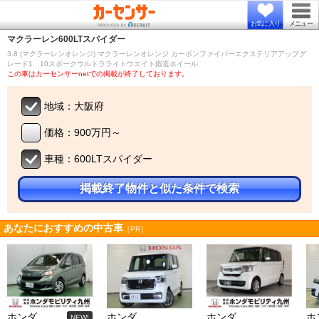
お気に入り
メニュー
マクラーレン
600LTスパイダー
3.8 (マクラーレンオレンジ) マクラーレンオレンジ カーボンファイバーエクステリアアップグ
レード1 10スポークウルトラライトウエイト鍛造ホイール
この車はカーセンサーnetでの掲載が終了しております。
地域：大阪府
価格：900万円～
車種：600LTスパイダー
掲載終了物件と似た条件で検索
あなたにおすすめの中古車
［PR］
ホンダ
ホンダ
ホンダ
ホ
NEW!