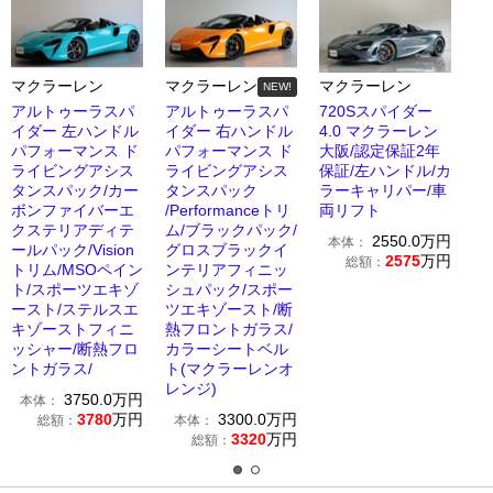
マクラーレン
マクラーレン
マクラーレン
NEW!
アルトゥーラスパ
アルトゥーラスパ
720Sスパイダー
イダー 左ハンドル
イダー 右ハンドル
4.0 マクラーレン
パフォーマンス ド
パフォーマンス ド
大阪/認定保証2年
ライビングアシス
ライビングアシス
保証/左ハンドル/カ
タンスパック/カー
タンスパック
ラーキャリパー/車
ボンファイバーエ
/Performanceトリ
両リフト
クステリアディテ
ム/ブラックパック/
2550.0
万円
本体：
ールパック/Vision
グロスブラックイ
2575
万円
総額：
トリム/MSOペイン
ンテリアフィニッ
ト/スポーツエキゾ
シュパック/スポー
ースト/ステルスエ
ツエキゾースト/断
キゾーストフィニ
熱フロントガラス/
ッシャー/断熱フロ
カラーシートベル
ントガラス/
ト(マクラーレンオ
レンジ)
3750.0
万円
本体：
3780
万円
3300.0
万円
総額：
本体：
3320
万円
総額：