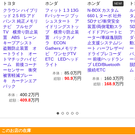
トヨタ
ホンダ
ホンダ
ト
NEW!
クラウン ハイブリ
フィット 1.3 13G
N-BOX カスタム
ル
ッド 2.5 RS アド
Fパッケージ プッ
660 L ターボ 社外
タ
バンス 純正メモリ
シュスタート ア
SDナビ/衝突安全
ヤ
ナビ フルセグ
イドリングストッ
装置/両側電動スラ
S
TV 横滑り防止装
プ 横滑り防止装
イドドア/シートヒ
ア
置 ABS レーン
置 バックカメ
ーター/車線逸脱防
ダ
キープアシスト
ラ ECON
止支援システム/シ
動
盗難防止装置 オ
Gathersメモリナ
ート ハーフレザー/
ー
ートライト オー
ビ ワンセグTV
ドライブレコーダ
パ
トマチックハイビ
ETC LEDヘッド
ー 前後/ヘッドラン
ー
ーム 前後コーナ
ライト
プ LED/Bluetooth
脱
ーセンサー 衝突
接続/ETC
ム
85.0
万円
本体：
被害軽減ブレー
90.9
万円
160.3
万円
総額：
本体：
キ カーテンエア
168.9
万円
総額：
バック
400.2
万円
本体：
409.8
万円
総額：
このお店の在庫