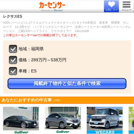
お気に入り
メニュー
レクサス
ES
300h バージョンL (アイスエクリュマイカメタリック) タイヤ4本新品 茶本革 禁煙車 サン
ルーフ 12.3型ナビ パノラミックビューモニター 全席シートヒーター&前席シートベンチレ
ーション 三眼LEDヘッドライト リヤスポイラー 18inchAW
この車はカーセンサーnetでの掲載が終了しております。
地域：福岡県
価格：289万円～538万円
車種：ES
掲載終了物件と似た条件で検索
あなたにおすすめの中古車
［PR］