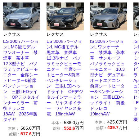
レクサス
レクサス
レクサス
レ
ES 300h バージョ
ES 300h バージョ
IS 300h バージョ
I
ンL MC後モデル
ンL MC後モデル
ンL ワンオーナ
ン
ワンオーナー 禁
黒本革 禁煙車
ー 禁煙車 茶本
ヤ
煙車 茶本革
12.3型ナビ パノ
革 サンルーフ
ミ
12.3型ナビ パノ
ラミックビューモ
パノラミックビュ
タ
ラミックビューモ
ニター 全席シー
ーモニター 10.3
ビ
ニター 全席シー
トヒーター&前席
型ナビ デュアル
トヒーター&前席
ベンチレーショ
オートエアコン
Ap
ベンチレーショ
ン 三眼LEDヘッ
前席シートヒータ
ュ
ン 三眼LEDライ
ドライト OPデジ
ー&ベンチレーシ
コ
ト OPデジタルイ
タルインナーミラ
ョン 三眼LEDヘ
ヒ
ンナーミラー 前
ー リヤスポイラ
ッドライト 前後
L
後ドラレコ
ー ワイヤレス充
ドラレコ
ト
18AW 2025年製
電 18inchAW
19inchAW
コ
タイヤ
機
425.0
万円
538.0
万円
本体：
本体：
439.7
万円
505.0
万円
552.6
万円
総額：
本体：
総額：
517.6
万円
総額：