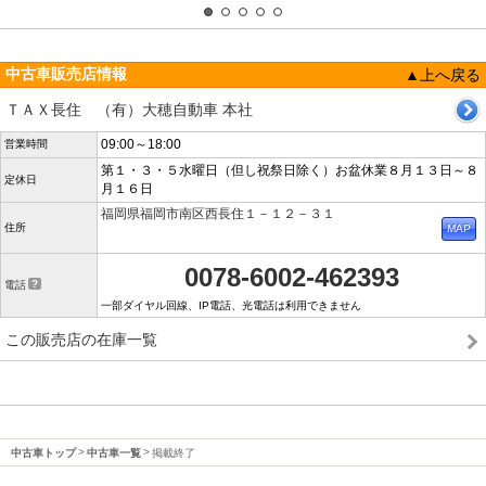
中古車販売店情報
▲上へ戻る
ＴＡＸ長住 （有）大穂自動車 本社
09:00～18:00
営業時間
第１・３・５水曜日（但し祝祭日除く）お盆休業８月１３日～８
定休日
月１６日
福岡県福岡市南区西長住１－１２－３１
住所
0078-6002-462393
電話
一部ダイヤル回線、IP電話、光電話は利用できません
この販売店の在庫一覧
中古車トップ
中古車一覧
掲載終了