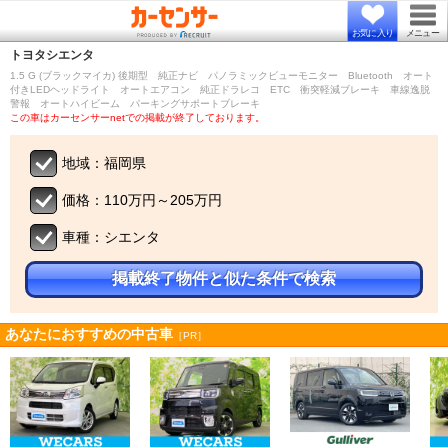
お気に入り
メニュー
トヨタ
シエンタ
1.5 G (ブラックマイカ) 後期型 純正ナビ パノラミックビューモニター Bluetooth オート
付きLEDヘッドライト オートエアコン 純正ドラレコ ETC 衝突軽減ブレーキ 車線逸脱
警報 オートハイビーム パーキングサポートブレーキ
この車はカーセンサーnetでの掲載が終了しております。
地域：福岡県
価格：110万円～205万円
車種：シエンタ
掲載終了物件と似た条件で検索
あなたにおすすめの中古車
［PR］