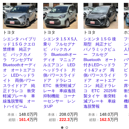
トヨタ
トヨタ
トヨタ
ホ
シエンタ ハイブリ
シエンタ 1.5 X 5人
シエンタ 1.5 G 後
フ
ッド 1.5 G クエロ
乗り フルセグナ
期型 純正ナビ
ン
禁煙車 純正ナ
ビ バックカメ
パノラミックビュ
人
ビ バックカメ
ラ Bluetoothオー
ー フルセグ
ー
ラ ワンセグTV
ディオ マニュア
Bluetooth オート
パ
Bluetoothオーディ
ルエアコン LED
付きLEDヘッドラ
ア
オ オートエアコ
ヘッドライト 片
イト&フォグ 両
ビ
ン LEDヘッドラ
側パワースライド
側パワースライド
ラ 
イト 両側パワー
ドア ドラレコ
ドア オートエア
ー
スライドドア 純
ETC 衝突軽減ブ
コン 純正ドラレ
席
正ドラレコ 衝突
レーキ 車線逸脱
コ ETC 2025年
衝
軽減ブレーキ 車
抑制機能 コーナ
製タイヤ 衝突軽
キ
線逸脱警報 オー
ーセンサー レン
減ブレーキ 車線
機
トハイビーム
タUP
逸脱警報
進
148.0
万円
208.0
万円
148.0
万円
本体：
本体：
本体：
161.4
万円
222.3
万円
162.5
万円
総額：
総額：
総額：