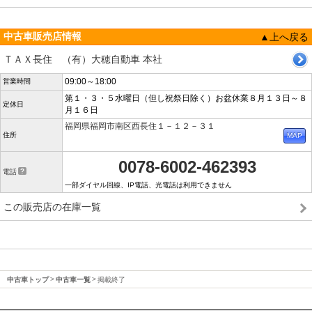
中古車販売店情報
▲上へ戻る
ＴＡＸ長住 （有）大穂自動車 本社
09:00～18:00
営業時間
第１・３・５水曜日（但し祝祭日除く）お盆休業８月１３日～８
定休日
月１６日
福岡県福岡市南区西長住１－１２－３１
住所
0078-6002-462393
電話
一部ダイヤル回線、IP電話、光電話は利用できません
この販売店の在庫一覧
中古車トップ
中古車一覧
掲載終了