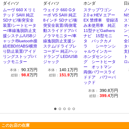
ダイハツ
ダイハツ
ホンダ
日
ムーヴ 660 X リミ
ウェイク 660 Gタ
ステップワゴン
ノ
テッド SAIII 純正
ーボ VS SAIII 純正
2.0 e:HEV エアー
N
SDナビ/衝突安全
8インチ SDナビ/衝
EX 禁煙車 登録済
ス
装置/シートヒータ
突安全装置/両側電
み未使用車 純正
オ
ー/車線逸脱防止支
動スライドドア/パ
11型ナビGathers
ン
援システム/USBジ
ノラマモニター/車
ナビ 15型モニ
ー
ャック/Bluetooth接
線逸脱防止支援シ
タ バックカメ
全
続/EBD付ABS/横滑
ステム/ドライブレ
ラ シーケンシ
タ
り防止装置/アイド
コーダー 純正/ヘッ
ャルウインカー
支
リングストップ/バ
ドランプ LED/USB
ホンダセンシン
ト
ックモニター
ジャック
グ シートヒータ
ロ
ー オットマン
90.3
万円
140.1
万円
本体：
本体：
両側パワースライ
98.8
万円
151.9
万円
総額：
総額：
ドドア パワーバ
ックド
390.8
万円
本体：
399.4
万円
総額：
このお店の在庫