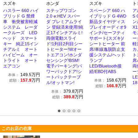
スズキ
ホンダ
スズキ
ト
ハスラー 660 ハイ
ステップワゴン
スペーシア 660 ハ
ア
ブリッド G 禁煙
2.0 e:HEV スパー
イブリッド G 4WD
S
車 衝突被害軽減
ダ プレミアムライ
新品タイヤ/ディス
ン
システム レーダ
ン 登録済未使用!純
プレイオーディオ9
X
ークルーズ LED
正17インチアルミ!
インチ/セーフティ
モ
ヘッド スマート
両側電動スライ
サポート(スズキ)/
ー
キー 純正15イン
ド!1列目2列目シー
シートヒーター 前
軽
チアルミ オート
トヒーター!Wオー
席/車線逸脱防止支
カ
ハイビーム オー
トエアコン!ホンダ
援システム/ヘッド
ト
トライト オート
センシング!BSM!
ランプ
席
エアコン
電子パーキング!パ
LED/Bluetooth接
両
ワーバックドア!シ
続/EBD付ABS
ー
149.5
万円
本体：
ートバックテーブ
L
157.9
万円
158.6
万円
総額：
本体：
ル!オットマン!
1
166.9
万円
総額：
379.8
万円
本体：
389.8
万円
総額：
このお店の在庫