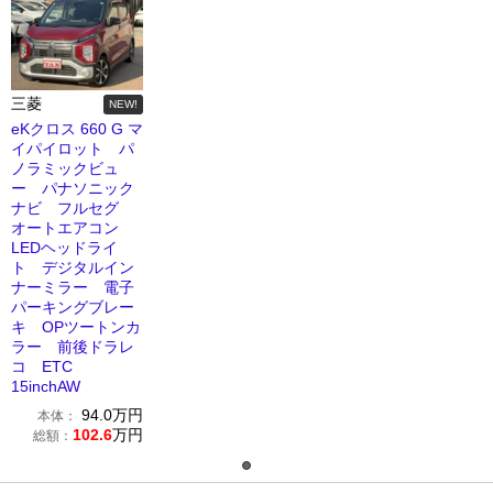
三菱
NEW!
eKクロス 660 G マ
イパイロット パ
ノラミックビュ
ー パナソニック
ナビ フルセグ
オートエアコン
LEDヘッドライ
ト デジタルイン
ナーミラー 電子
パーキングブレー
キ OPツートンカ
ラー 前後ドラレ
コ ETC
15inchAW
94.0
万円
本体：
102.6
万円
総額：