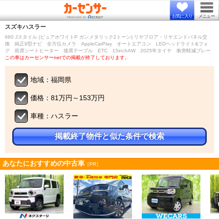
お気に入り
メニュー
スズキ
ハスラー
660 Jスタイル (ピュアホワイトP ガンメタリック2トーン) リヤフロア・リヤエンドパネル交
換 純正9型ナビ 全方位カメラ AppleCarPlay オートエアコン LEDヘッドライト&フォ
グ 前席シートヒーター 後席テーブル ETC 15inchAW 2025年タイヤ 衝突軽減ブレー
この車はカーセンサーnetでの掲載が終了しております。
地域：福岡県
価格：81万円～153万円
車種：ハスラー
掲載終了物件と似た条件で検索
あなたにおすすめの中古車
［PR］