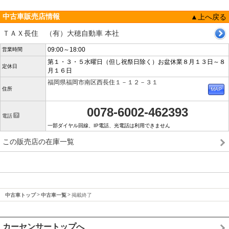
中古車販売店情報
▲上へ戻る
ＴＡＸ長住 （有）大穂自動車 本社
09:00～18:00
営業時間
第１・３・５水曜日（但し祝祭日除く）お盆休業８月１３日～８
定休日
月１６日
福岡県福岡市南区西長住１－１２－３１
住所
0078-6002-462393
電話
一部ダイヤル回線、IP電話、光電話は利用できません
この販売店の在庫一覧
中古車トップ
中古車一覧
掲載終了
カーセンサートップへ