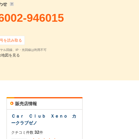
わせ
6002-946015
号を読み取る
ヤル回線、IP・光回線は利用不可
の地図を見る
販売店情報
Ｃａｒ Ｃｌｕｂ Ｘｅｎｏ カ
ークラブゼノ
32
クチコミ件数
件