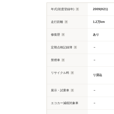
年式(初度登録年)
2009(H21)
走行距離
1.2万km
修復歴
あり
定期点検記録簿
－
禁煙車
－
リサイクル料
リ済込
展示・試乗車
－
エコカー減税対象車
－