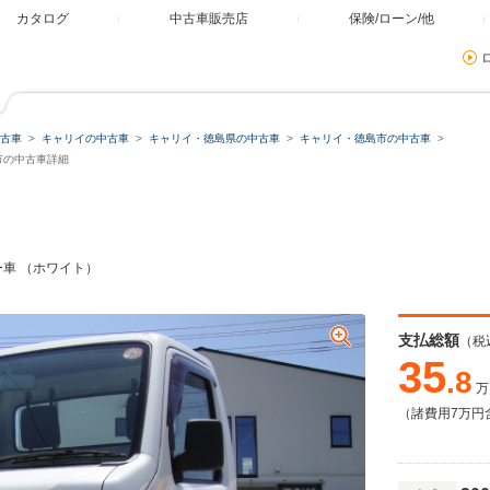
カタログ
中古車販売店
保険/ローン/他
古車
キャリイの中古車
キャリイ・徳島県の中古車
キャリイ・徳島市の中古車
島市の中古車詳細
ー車 （ホワイト）
支払総額
（税
35
.8
万
（諸費用7万円