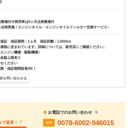
月
検整備付※商用車は6ヶ月点検整備付
月点検実施！エンジンオイル・エンジンオイルフィルター交換サービス♪
保証 保証期間：1ヵ月 保証距離：1,000km
体価格に含まれています。詳細については、販売店にご確認ください。
（エンジン機構・駆動機構）
理金額上限有り
合せください
囲・保証期間延長OK！
容を問い合わせる
お電話でのお問い合わせ
0078-6002-946015
ルで返答！
無料