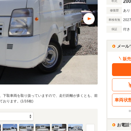
200
年式
あり
修復歴
2027
車検有無
付き
保証
メール
販売
、下取車両を取り扱っていますので、走行距離が多くとも、前
車両状
ります。(1/16枚)
お電話