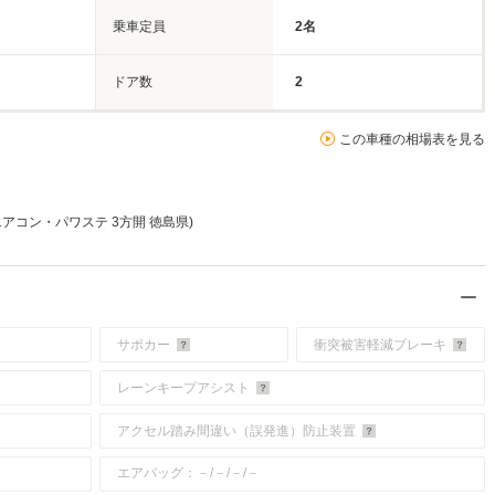
乗車定員
2名
ドア数
2
この車種の相場表を見る
C エアコン・パワステ 3方開 徳島県)
サポカー
衝突被害軽減ブレーキ
レーンキープアシスト
アクセル踏み間違い（誤発進）防止装置
エアバッグ：－/－/－/－