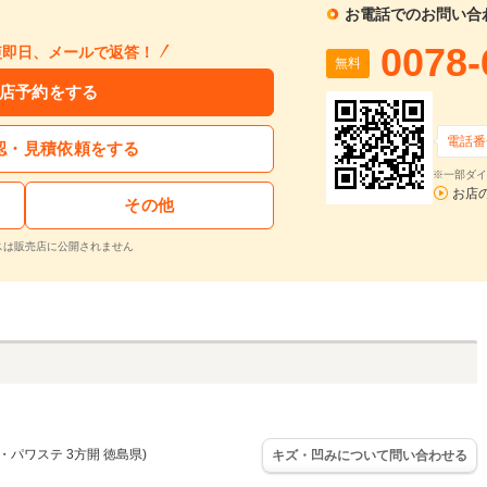
お電話でのお問い合
0078-
短即日、メールで返答！
無料
店予約をする
電話番
認・見積依頼をする
※一部ダイ
お店
その他
スは販売店に公開されません
ン・パワステ 3方開 徳島県)
キズ・凹みについて問い合わせる