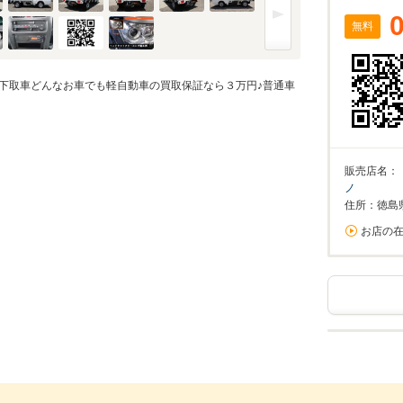
無料
下取車どんなお車でも軽自動車の買取保証なら３万円♪普通車
販売店名：
ノ
住所：徳島
お店の