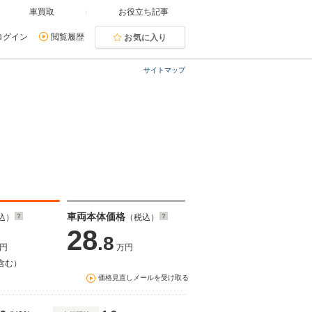
車買取
お役立ち記事
ログイン
閲覧履歴
お気に入り
サイトマップ
車両本体価格
込）
（税込）
28
.8
円
万円
含む）
価格見直しメールを受け取る