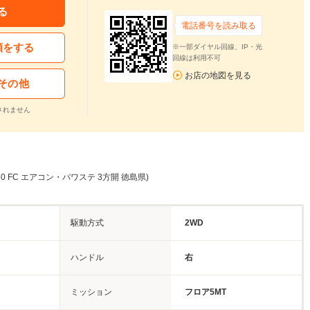
る
電話番号を読み取る
頼をする
※一部ダイヤル回線、IP・光
回線は利用不可
お店の地図を見る
その他
されません
60 FC エアコン・パワステ 3方開 徳島県)
駆動方式
2WD
ハンドル
右
ミッション
フロア5MT