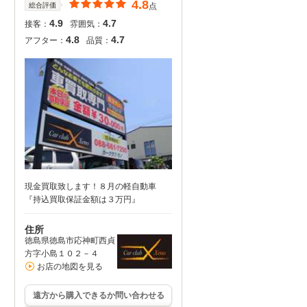
4.8
総合評価
点
4.9
4.7
接客：
雰囲気：
4.8
4.7
アフター：
品質：
現金買取致します！８月の軽自動車
『持込買取保証金額は３万円』
住所
徳島県徳島市応神町西貞
方字小島１０２－４
お店の地図を見る
遠方から購入できるか問い合わせる