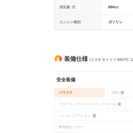
排気量
660cc
エンジン種別
ガソリン
装備仕様
(スズキ キャリイ 660 F
安全装備
パワステ
ABS
アダプティブクルーズコントロール
パーキングアシスト
障害物センサー