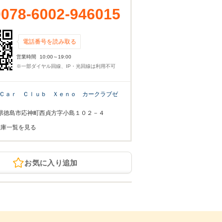
0078-6002-946015
電話番号を読み取る
営業時間
10:00～19:00
※一部ダイヤル回線、IP・光回線は利用不可
Ｃａｒ Ｃｌｕｂ Ｘｅｎｏ カークラブゼ
県徳島市応神町西貞方字小島１０２－４
在庫一覧を見る
お気に入り追加