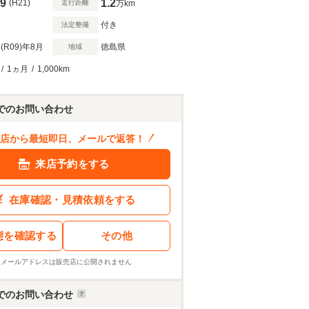
9
1.2
(H21)
走行距離
万km
付き
法定整備
(R09)
年8月
徳島県
地域
/
1ヵ月
/
1,000km
でのお問い合わせ
店から最短即日、メールで返答！
来店予約をする
在庫確認・見積依頼をする
態を確認する
その他
※メールアドレスは販売店に公開されません
でのお問い合わせ