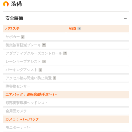
装備
安全装備
パワステ
ABS
サポカー
衝突被害軽減ブレーキ
アダプティブクルーズコントロール
レーンキープアシスト
パーキングアシスト
アクセル踏み間違い防止装置
障害物センサー
エアバッグ：運転席/助手席/－/－
頸部衝撃緩和ヘッドレスト
全周囲カメラ
カメラ：－/－/バック
モニター：－/－