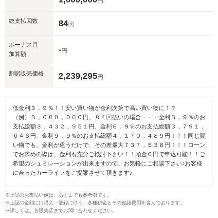
円
総支払回数
84
回
ボーナス月
-
円
加算額
割賦販売価格
2,239,295
円
低金利３．９％！！安い買い物が金利次第で高い買い物に！？
（例）３，０００，０００円、８４回払いの場合・・・金利３．９％のお
支払総額３，４３２，９５１円、金利６．９％のお支払総額３，７９１，
０４６円、金利９．９％のお支払総額４，１７０，４８９円！！！同じ買
い物でも、金利が違うだけで、その差最大７３７，５３８円！！！ローン
でお求めの際は、金利も充分ご検討下さい！！頭金０円で申込可能！！ご
希望のシュミレーションが出来ますので、お気軽にご相談下さい♪お客様
に合ったカーライフをご提案させて頂きます♪
※上記のお支払い例は、あくまでも参考例です。
※上記の金額には購入・登録に伴う、各種税金とその他諸費用を含んでおります。
※詳しくは、各販売店までお問い合わせください。