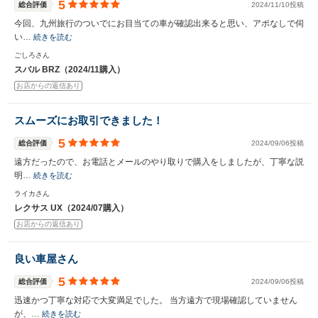
5
総合評価
2024/11/10投稿
今回、九州旅行のついでにお目当ての車が確認出来ると思い、アポなしで伺
い…
続きを読む
ごしろさん
スバル BRZ（2024/11購入）
お店からの返信あり
スムーズにお取引できました！
5
総合評価
2024/09/06投稿
遠方だったので、お電話とメールのやり取りで購入をしましたが、丁寧な説
明…
続きを読む
ライカさん
レクサス UX（2024/07購入）
お店からの返信あり
良い車屋さん
5
総合評価
2024/09/06投稿
迅速かつ丁寧な対応で大変満足でした。 当方遠方で現場確認していません
が、…
続きを読む