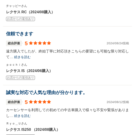
チャッピーさん
レクサス RC（2024/08購入）
お店からの返信あり
信頼できます
5
総合評価
2024/08/24投稿
遠方購入でしたが、終始丁寧に対応頂きこちらの要望にも可能な限り対応し
て…
続きを読む
ｐｏｃｈｉさん
レクサス IS（2024/06購入）
お店からの返信あり
誠実な対応で人気な理由が分かります。
5
総合評価
2024/08/12投稿
カーセンサーを利用しての初めての中古車購入で様々な不安や緊張がありま
し…
続きを読む
Ｒｙｏ＿Ｕさん
レクサス IS250 （2024/08購入）