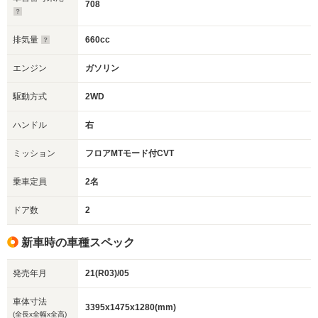
708
排気量
660cc
エンジン
ガソリン
駆動方式
2WD
ハンドル
右
ミッション
フロアMTモード付CVT
乗車定員
2名
ドア数
2
新車時の車種スペック
発売年月
21(R03)/05
車体寸法
3395x1475x1280(mm)
(全長x全幅x全高)