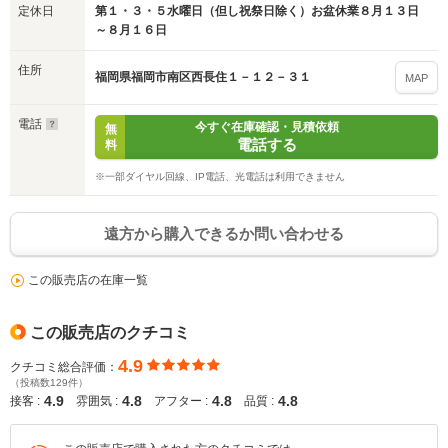
定休日
第１・３・５水曜日（但し祝祭日除く）お盆休業８月１３日
～８月１６日
住所
福岡県福岡市南区西長住１－１２－３１
MAP
電話
今すぐ在庫確認・見積依頼
無
電話する
料
※一部ダイヤル回線、IP電話、光電話は利用できません
遠方から購入できるか問い合わせる
この販売店の在庫一覧
この販売店のクチコミ
4.9
クチコミ総合評価：
（投稿数129件）
4.9
4.8
4.8
4.8
接客 :
雰囲気 :
アフター :
品質 :