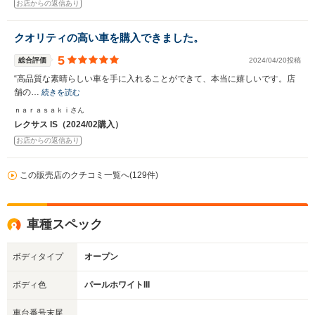
お店からの返信あり
クオリティの高い車を購入できました。
5
総合評価
2024/04/20投稿
“高品質な素晴らしい車を手に入れることができて、本当に嬉しいです。店
舗の…
続きを読む
ｎａｒａｓａｋｉさん
レクサス IS（2024/02購入）
お店からの返信あり
この販売店のクチコミ一覧へ(129件)
車種スペック
ボディタイプ
オープン
ボディ色
パールホワイトIII
車台番号末尾