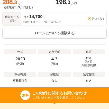
208
198
.3
.0
万円
万円
（諸費用
10.3
万円含む）
14,700
通常ローン
月々
円
詳細を見る
（税込）
頭金
100.00
万円・
7
年（
84
回払い）
ローンについて相談する
年式
走行距離
保証
付き
2023
4.3
3ヵ月
(R05)
万
km
距離無制限
車検有無
修復歴
法定整備
車検整備付
なし
付き
この物件に関するお問い合わせ
無料
お問い合わせの内容を選択してください