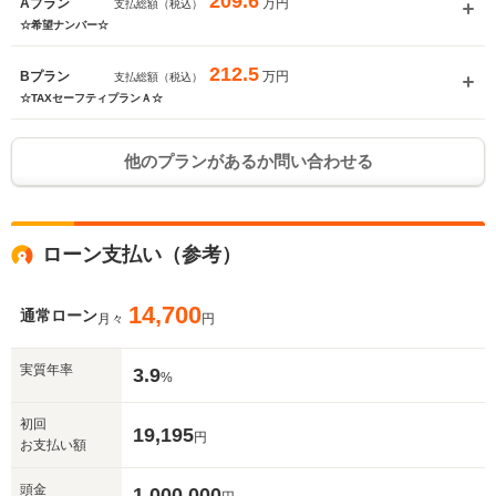
209.6
万円
Aプラン
支払総額（税込）
☆希望ナンバー☆
212.5
万円
Bプラン
支払総額（税込）
☆TAXセーフティプランＡ☆
他のプランがあるか問い合わせる
ローン支払い（参考）
14,700
通常ローン
月々
円
実質年率
3.9
%
初回
19,195
円
お支払い額
頭金
1,000,000