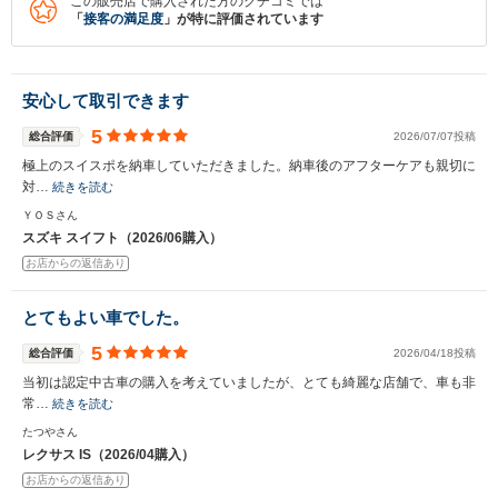
この販売店で購入された方のクチコミでは
「
接客の満足度
」が特に評価されています
安心して取引できます
5
総合評価
2026/07/07投稿
極上のスイスポを納車していただきました。納車後のアフターケアも親切に
対…
続きを読む
ＹＯＳさん
スズキ スイフト（2026/06購入）
お店からの返信あり
とてもよい車でした。
5
総合評価
2026/04/18投稿
当初は認定中古車の購入を考えていましたが、とても綺麗な店舗で、車も非
常…
続きを読む
たつやさん
レクサス IS（2026/04購入）
お店からの返信あり