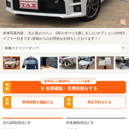
本体写真内容：
大人気のコペン GRスポーツ入庫しました♪オプションのHKS
マフラー付きです♪皆様からのお問合せお待ちしております！！
販売店から最短即日、メールで返答！
無
在庫確認・見積依頼をする
料
無
無
車両状態を確認する
来店予約をする
料
料
支払総額(税込)
本体価格(税込)