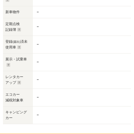
新車物件
－
定期点検
－
記録簿
登録
済未
(届出)
－
使用車
展示・試乗車
－
レンタカー
－
アップ
エコカー
－
減税対象車
キャンピング
－
カー