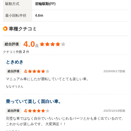
駆動方式
前輪駆動(FF)
最小回転半径
4.6m
車種クチコミ
4.0
総合評価
点
2
クチコミ件数
件
ときめき
4
総合評価
2026/06/17投稿
マニュアル車にしたが運転していてとても楽しい車。
ななぞうさん
乗っていて楽しく面白い車。
4
総合評価
2025/10/19投稿
完璧な車ではなく自分でいろいろいじれるパーツとかも多く出ているので、
これからが楽しみです。 大変満足！！