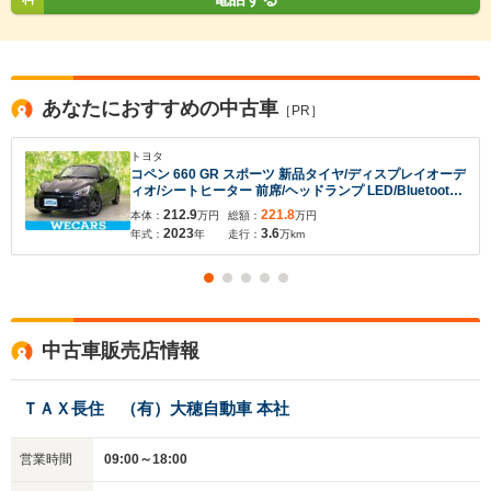
いいえ
はい
あなたにおすすめの中古車
［PR］
トヨタ
コペン 660 GR スポーツ 新品タイヤ/ディスプレイオーデ
ィオ/シートヒーター 前席/ヘッドランプ LED/Bluetooth
接続/ETC/EBD付ABS/横滑り防止装置/アイドリングスト
212.9
221.8
本体：
万円
総額：
万円
ップ/エアバッグ 運転席
2023
3.6
年式：
年
走行：
万km
中古車販売店情報
ＴＡＸ長住 （有）大穂自動車 本社
営業時間
09:00～18:00