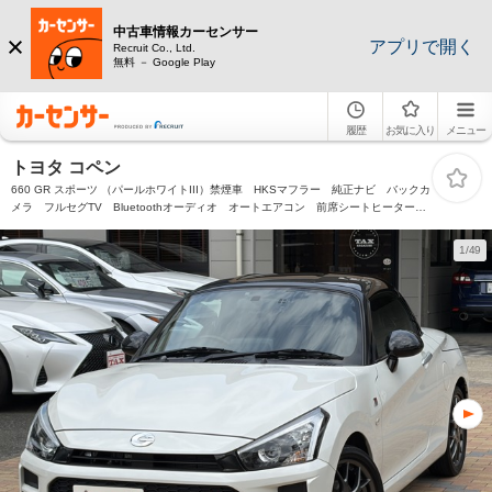
中古車情報カーセンサー
アプリで開く
Recruit Co., Ltd.
無料 － Google Play
履歴
お気に入り
メニュー
トヨタ コペン
660 GR スポーツ （パールホワイトIII）禁煙車 HKSマフラー 純正ナビ バックカ
メラ フルセグTV Bluetoothオーディオ オートエアコン 前席シートヒーター
LEDヘッドライト&フォグランプ プッシュスタート 前後ドラレコ ETC
16inchAW
1/49