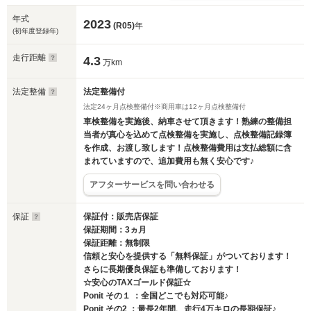
年式
2023
(R05)
年
(初年度登録年)
走行距離
4.3
万km
法定整備
法定整備付
法定24ヶ月点検整備付※商用車は12ヶ月点検整備付
車検整備を実施後、納車させて頂きます！熟練の整備担
当者が真心を込めて点検整備を実施し、点検整備記録簿
を作成、お渡し致します！点検整備費用は支払総額に含
まれていますので、追加費用も無く安心です♪
アフターサービスを問い合わせる
保証
保証付：販売店保証
保証期間：3ヵ月
保証距離：無制限
信頼と安心を提供する「無料保証」がついております！
さらに長期優良保証も準備しております！
☆安心のTAXゴールド保証☆
Ponit その１ ：全国どこでも対応可能♪
Ponit その2 ：最長2年間、走行4万キロの長期保証♪