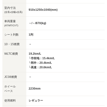
室内寸法
910x1250x1040(mm)
(全長x全幅x全高)
車両重量
－/－/870(kg)
(AT/MT/CVT)
シート列数
1列
10・15燃費
－
WLTC燃費
19.2km/L
└市街地：15.4km/L
└郊外：20.4km/L
└高速：20.6km/L
JC08燃費
－
ホイール
2230mm
ベース
使用燃料
レギュラー