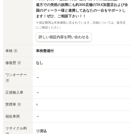
遠方での突然の故障にも約300店舗のTAX加盟店および全
国のディーラー様と連携してあなたの一台をサポートし
ます！ぜひ、ご相談下さい！！
※保証費用は本体価格に含まれています。詳細については、販売店
にご確認ください。
詳しい保証内容を問い合わせる
車検
車検整備付
修復歴
なし
ワンオーナー
－
正規輸入車
－
禁煙車
○
福祉車両
－
リサイクル料
リ済込