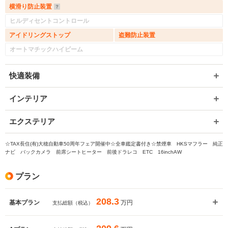
横滑り防止装置
ヒルディセントコントロール
アイドリングストップ
盗難防止装置
オートマチックハイビーム
快適装備
インテリア
エクステリア
☆TAX長住(有)大穂自動車50周年フェア開催中☆全車鑑定書付き☆禁煙車 HKSマフラー 純正
ナビ バックカメラ 前席シートヒーター 前後ドラレコ ETC 16inchAW
プラン
208.3
万円
基本プラン
支払総額（税込）