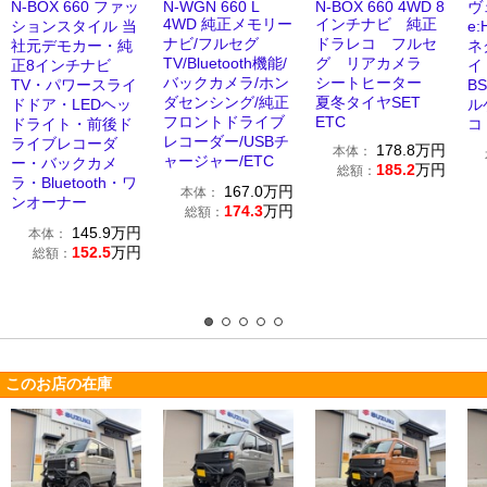
N-BOX 660 ファッ
N-WGN 660 L
N-BOX 660 4WD 8
ヴ
4WD 純正メモリー
インチナビ 純正
ションスタイル 当
e
ナビ/フルセグ
ドラレコ フルセ
社元デモカー・純
ネ
TV/Bluetooth機能/
グ リアカメラ
正8インチナビ
イ
バックカメラ/ホン
シートヒーター
TV・パワースライ
B
ダセンシング/純正
夏冬タイヤSET
ドドア・LEDヘッ
ル
フロントドライブ
ETC
ドライト・前後ド
コ
レコーダー/USBチ
ライブレコーダ
178.8
万円
本体：
ャージャー/ETC
ー・バックカメ
185.2
万円
総額：
ラ・Bluetooth・ワ
167.0
万円
本体：
ンオーナー
174.3
万円
総額：
145.9
万円
本体：
152.5
万円
総額：
このお店の在庫