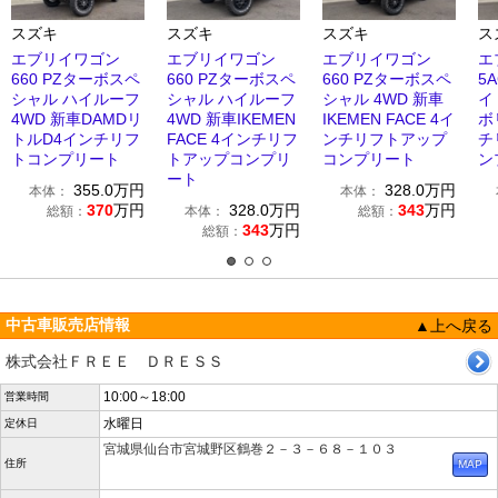
スズキ
スズキ
スズキ
ス
エブリイワゴン
エブリイワゴン
エブリイワゴン
エ
660 PZターボスペ
660 PZターボスペ
660 PZターボスペ
5
シャル ハイルーフ
シャル ハイルーフ
シャル 4WD 新車
イ
4WD 新車DAMDリ
4WD 新車IKEMEN
IKEMEN FACE 4イ
ボ
トルD4インチリフ
FACE 4インチリフ
ンチリフトアップ
チ
トコンプリート
トアップコンプリ
コンプリート
ン
ート
355.0
万円
328.0
万円
本体：
本体：
370
万円
328.0
万円
343
万円
総額：
本体：
総額：
343
万円
総額：
中古車販売店情報
▲上へ戻る
株式会社ＦＲＥＥ ＤＲＥＳＳ
10:00～18:00
営業時間
水曜日
定休日
宮城県仙台市宮城野区鶴巻２－３－６８－１０３
住所