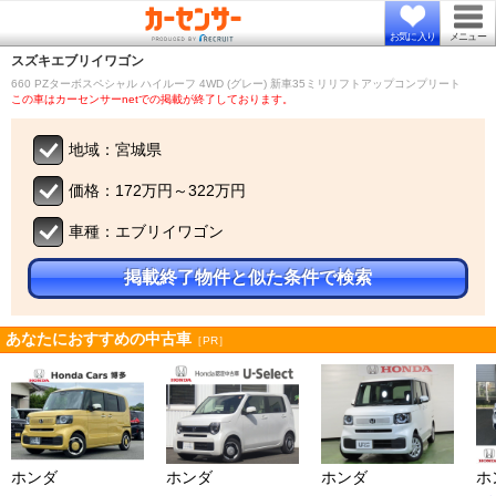
お気に入り
メニュー
スズキ
エブリイワゴン
660 PZターボスペシャル ハイルーフ 4WD (グレー) 新車35ミリリフトアップコンプリート
この車はカーセンサーnetでの掲載が終了しております。
地域：宮城県
価格：172万円～322万円
車種：エブリイワゴン
掲載終了物件と似た条件で検索
あなたにおすすめの中古車
［PR］
ホンダ
ホンダ
ホンダ
ホ