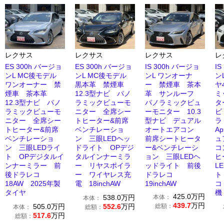
レクサス
レクサス
レクサス
レ
ES 300h バージョ
ES 300h バージョ
IS 300h バージョ
I
ンL MC後モデル
ンL MC後モデル
ンL ワンオーナ
ン
ワンオーナー 禁
黒本革 禁煙車
ー 禁煙車 茶本
ヤ
煙車 茶本革
12.3型ナビ パノ
革 サンルーフ
ミ
12.3型ナビ パノ
ラミックビューモ
パノラミックビュ
タ
ラミックビューモ
ニター 全席シー
ーモニター 10.3
ビ
ニター 全席シー
トヒーター&前席
型ナビ デュアル
トヒーター&前席
ベンチレーショ
オートエアコン
Ap
ベンチレーショ
ン 三眼LEDヘッ
前席シートヒータ
ュ
ン 三眼LEDライ
ドライト OPデジ
ー&ベンチレーシ
コ
ト OPデジタルイ
タルインナーミラ
ョン 三眼LEDヘ
ヒ
ンナーミラー 前
ー リヤスポイラ
ッドライト 前後
L
後ドラレコ
ー ワイヤレス充
ドラレコ
ト
18AW 2025年製
電 18inchAW
19inchAW
コ
タイヤ
機
425.0
万円
538.0
万円
本体：
本体：
439.7
万円
505.0
万円
552.6
万円
総額：
本体：
総額：
517.6
万円
総額：