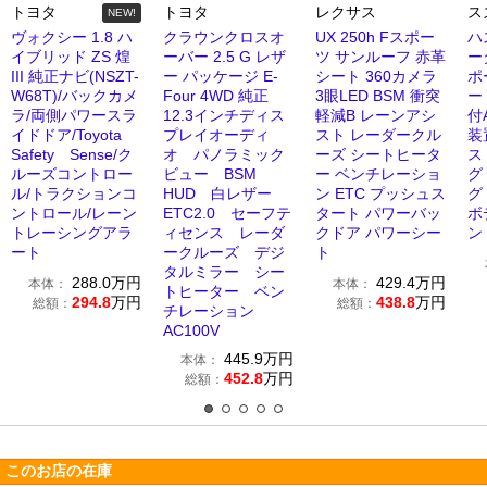
トヨタ
トヨタ
レクサス
ス
NEW!
ヴォクシー 1.8 ハ
クラウンクロスオ
UX 250h Fスポー
ハ
イブリッド ZS 煌
ーバー 2.5 G レザ
ツ サンルーフ 赤革
ー
III 純正ナビ(NSZT-
ー パッケージ E-
シート 360カメラ
ポ
W68T)/バックカメ
Four 4WD 純正
3眼LED BSM 衝突
ー
ラ/両側パワースラ
12.3インチディス
軽減B レーンアシ
付
イドドア/Toyota
プレイオーディ
スト レーダークル
装
Safety Sense/ク
オ パノラミック
ーズ シートヒータ
ス
ルーズコントロー
ビュー BSM
ー ベンチレーショ
グ
ル/トラクションコ
HUD 白レザー
ン ETC プッシュス
グ
ントロール/レーン
ETC2.0 セーフテ
タート パワーバッ
ボ
トレーシングアラ
ィセンス レーダ
クドア パワーシー
ン
ート
ークルーズ デジ
ト
タルミラー シー
288.0
万円
429.4
万円
本体：
本体：
トヒーター ベン
294.8
万円
438.8
万円
総額：
総額：
チレーション
AC100V
445.9
万円
本体：
452.8
万円
総額：
このお店の在庫