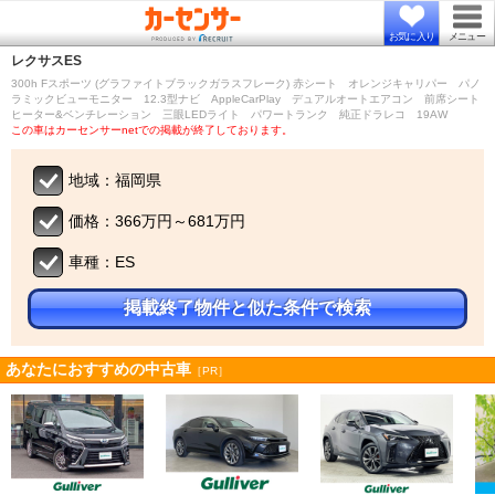
お気に入り
メニュー
レクサス
ES
300h Fスポーツ (グラファイトブラックガラスフレーク) 赤シート オレンジキャリパー パノ
ラミックビューモニター 12.3型ナビ AppleCarPlay デュアルオートエアコン 前席シート
ヒーター&ベンチレーション 三眼LEDライト パワートランク 純正ドラレコ 19AW
この車はカーセンサーnetでの掲載が終了しております。
地域：福岡県
価格：366万円～681万円
車種：ES
掲載終了物件と似た条件で検索
あなたにおすすめの中古車
［PR］