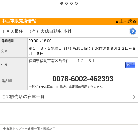
中古車販売店情報
▲上へ戻る
ＴＡＸ長住 （有）大穂自動車 本社
09:00～18:00
営業時間
第１・３・５水曜日（但し祝祭日除く）お盆休業８月１３日～８
定休日
月１６日
福岡県福岡市南区西長住１－１２－３１
住所
0078-6002-462393
電話
一部ダイヤル回線、IP電話、光電話は利用できません
この販売店の在庫一覧
中古車トップ
中古車一覧
掲載終了