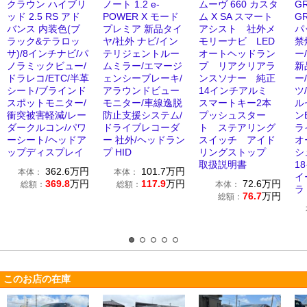
クラウン ハイブリ
ノート 1.2 e-
ムーヴ 660 カスタ
G
ッド 2.5 RS アド
POWER X モード
ム X SA スマート
G
バンス 内装色(ブ
プレミア 新品タイ
アシスト 社外メ
パ
ラック&テラロッ
ヤ/社外 ナビ/イン
モリーナビ LED
禁
サ)/8インチナビ/パ
テリジェントルー
オートヘッドラン
ー
ノラミックビュー/
ムミラー/エマージ
プ リアクリアラ
新
ドラレコ/ETC/半革
ェンシーブレーキ/
ンスソナー 純正
ー
シート/ブラインド
アラウンドビュー
14インチアルミ
ツ
スポットモニター/
モニター/車線逸脱
スマートキー2本
ル
衝突被害軽減/レー
防止支援システム/
プッシュスター
ン
ダークルコン/パワ
ドライブレコーダ
ト ステアリング
ラ
ーシート/ヘッドア
ー 社外/ヘッドラン
スイッチ アイド
オ
ップディスプレイ
プ HID
リングストップ
シ
取扱説明書
1
362.6
万円
101.7
万円
本体：
本体：
イ
369.8
万円
117.9
万円
72.6
万円
総額：
総額：
本体：
ラ
76.7
万円
総額：
このお店の在庫