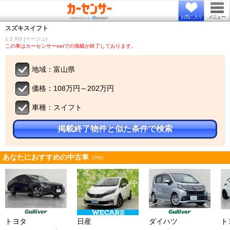
お気に入り
メニュー
スズキ
スイフト
1.2 XG (ベージュ)
この車はカーセンサーnetでの掲載が終了しております。
地域：富山県
価格：108万円～202万円
車種：スイフト
掲載終了物件と似た条件で検索
あなたにおすすめの中古車
［PR］
トヨタ
日産
ダイハツ
ト