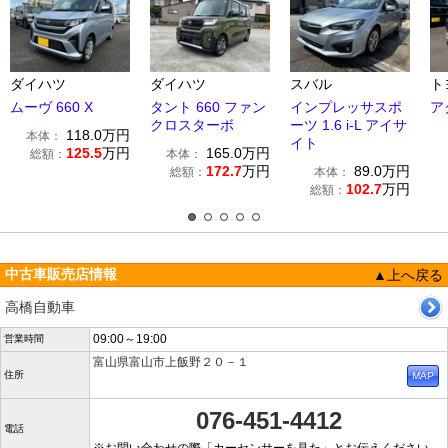
ダイハツ
ダイハツ
スバル
ト
ムーヴ 660 X
タント 660 ファン
インプレッサスポ
アク
クロスターボ
ーツ 1.6 i-L アイサ
118.0
万円
本体：
イト
125.5
万円
165.0
万円
総額：
本体：
172.7
万円
89.0
万円
総額：
本体：
102.7
万円
総額：
中古車販売店情報
▲上へ戻る
高橋自動車
09:00～19:00
営業時間
富山県富山市上飯野２０－１
住所
076-451-4412
電話