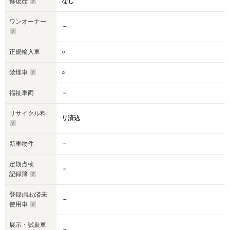
修復歴
なし
ワンオーナー
－
正規輸入車
○
禁煙車
○
福祉車両
－
リサイクル料
リ済込
新車物件
－
定期点検
－
記録簿
登録
済未
(届出)
－
使用車
展示・試乗車
－