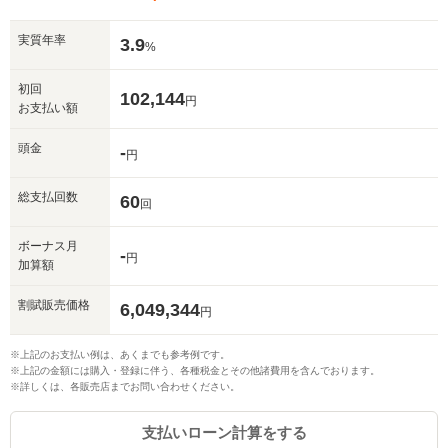
実質年率
3.9
%
初回
102,144
円
お支払い額
頭金
-
円
総支払回数
60
回
ボーナス月
-
円
加算額
割賦販売価格
6,049,344
円
※上記のお支払い例は、あくまでも参考例です。
※上記の金額には購入・登録に伴う、各種税金とその他諸費用を含んでおります。
※詳しくは、各販売店までお問い合わせください。
支払いローン計算をする