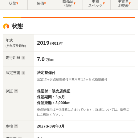
販売店
車種
中古車
状態
装備
情報
スペック
比較表
状態
年式
2019
(R01)
年
(初年度登録年)
走行距離
7.0
万km
法定整備
法定整備付
法定12ヶ月点検整備付※商用車は6ヶ月点検整備付
保証
保証付：販売店保証
保証期間：3ヵ月
保証距離：3,000km
※保証費用は本体価格に含まれています。詳細については、販売店
にご確認ください。
車検
2027(R09)年3月