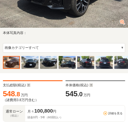
本体写真内容：
支払総額(税込)
本体価格(税込)
548
545
.8
.0
万円
万円
（諸費用
3.8
万円含む）
100,800
通常ローン
月々
円
詳細を見る
（税込）
頭金
0
円・
5
年（
60
回払い）