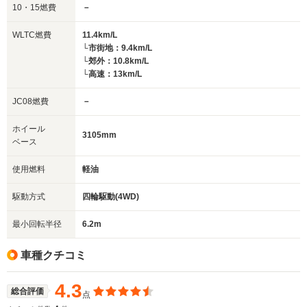
10・15燃費
－
WLTC燃費
11.4km/L
└市街地：9.4km/L
└郊外：10.8km/L
└高速：13km/L
JC08燃費
－
ホイール
3105mm
ベース
使用燃料
軽油
駆動方式
四輪駆動(4WD)
最小回転半径
6.2m
車種クチコミ
4.3
総合評価
点