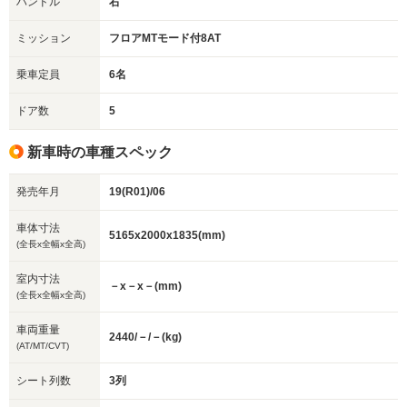
ハンドル
右
ミッション
フロアMTモード付8AT
乗車定員
6名
ドア数
5
新車時の車種スペック
発売年月
19(R01)/06
車体寸法
5165x2000x1835(mm)
(全長x全幅x全高)
室内寸法
－x－x－(mm)
(全長x全幅x全高)
車両重量
2440/－/－(kg)
(AT/MT/CVT)
シート列数
3列