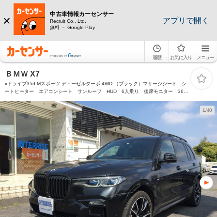
中古車情報カーセンサー
アプリで開く
Recruit Co., Ltd.
無料 － Google Play
履歴
お気に入り
メニュー
ＢＭＷ X7
xドライブ35d Mスポーツ ディーゼルターボ 4WD （ブラック）マサージシート シ
ートヒーター エアコンシート サンルーフ HUD 6人乗り 後席モニター 360
カメラ
1/40