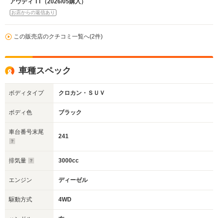
アウディ TT（2026/05購入）
お店からの返信あり
この販売店のクチコミ一覧へ(2件)
車種スペック
ボディタイプ
クロカン・ＳＵＶ
ボディ色
ブラック
車台番号末尾
241
排気量
3000cc
エンジン
ディーゼル
駆動方式
4WD