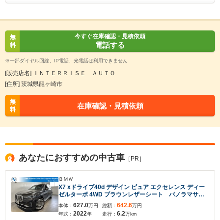
今すぐ在庫確認・見積依頼
無
電話する
料
※一部ダイヤル回線、IP電話、光電話は利用できません
[販売店名] ＩＮＴＥＲＲＩＳＥ ＡＵＴＯ
[住所] 茨城県龍ヶ崎市
無
在庫確認・見積依頼
料
入力途中の情報を保存しますか？
あなたにおすすめの中古車
［PR］
※次回問い合わせをする際に自動入力されます
※保存された情報は
90
日で破棄されます
ＢＭＷ
X7 xドライブ40d デザイン ピュア エクセレンス ディー
ゼルターボ 4WD ブラウンレザーシート パノラマサン
ルーフ BMWレーザーライト ドライビングアシストプ
いいえ
はい
627.0
642.6
本体：
万円
総額：
万円
ロフェッショナル 22インチアロイホイール ワンオー
2022
6.2
年式：
年
走行：
万km
ナー 認定中古車 2年保証