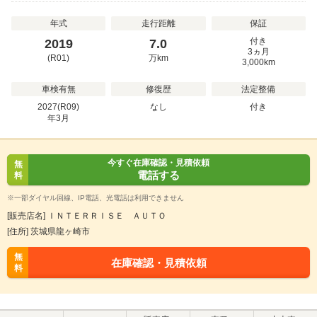
年式
走行距離
保証
付き
2019
7.0
3ヵ月
(R01)
万
km
3,000km
車検有無
修復歴
法定整備
2027(R09)
なし
付き
年
3
月
今すぐ在庫確認・見積依頼
無
電話する
料
※一部ダイヤル回線、IP電話、光電話は利用できません
[販売店名] ＩＮＴＥＲＲＩＳＥ ＡＵＴＯ
[住所] 茨城県龍ヶ崎市
無
在庫確認・見積依頼
料