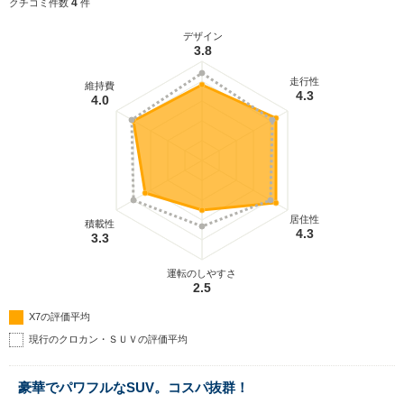
4
クチコミ件数
件
デザイン
3.8
走行性
維持費
4.3
4.0
居住性
積載性
4.3
3.3
運転のしやすさ
2.5
X7の評価平均
現行のクロカン・ＳＵＶの評価平均
豪華でパワフルなSUV。コスパ抜群！