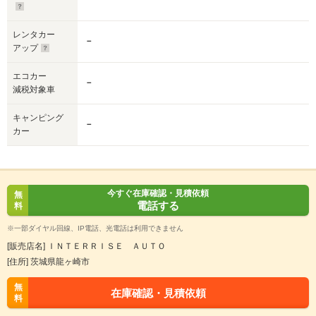
レンタカー
－
アップ
エコカー
－
減税対象車
キャンピング
－
カー
今すぐ在庫確認・見積依頼
無
電話する
料
※一部ダイヤル回線、IP電話、光電話は利用できません
[販売店名] ＩＮＴＥＲＲＩＳＥ ＡＵＴＯ
[住所] 茨城県龍ヶ崎市
無
在庫確認・見積依頼
料