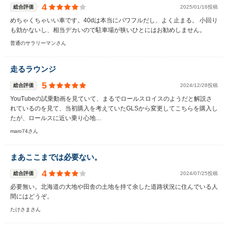
4
総合評価
2025/01/16投稿
めちゃくちゃいい車です。40dは本当にパワフルだし、よく止まる。 小回り
も効かないし、相当デカいので駐車場が狭いひとにはお勧めしません。
普通のサラリーマンさん
走るラウンジ
5
総合評価
2024/12/28投稿
YouTubeの試乗動画を見ていて、まるでロールスロイスのようだと解説さ
れているのを見て、当初購入を考えていたGLSから変更してこちらを購入し
たが、ロールスに近い乗り心地…
maro74さん
まあここまでは必要ない。
4
総合評価
2024/07/25投稿
必要無い。北海道の大地や田舎の土地を持て余した道路状況に住んでいる人
間にはどうぞ。
たけさまさん