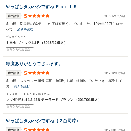
やっぱしタカハシですね Ｐａｒｔ５
5
総合評価
2018/12/08投稿
金山様、従業員の皆様、この度は有難うございました。10数年15万キロ走
って…
続きを読む
デミオくんさん
トヨタ ヴィッツ1.3 F （2018/12購入）
お店からの返信あり
毎度ありがとうございます。
5
総合評価
2017/12/19投稿
金山様、スタッフ一同様 毎度、無理なお願いを聞いていただき、感謝して
お…
続きを読む
ｓｕｇｏｉ－ｋａｎｄｕｍｅさん
マツダ デミオ1.3 13S テーラード ブラウン （2017/01購入）
お店からの返信あり
やっぱしタカハシですね（２台同時）
5
総合評価
2017/08/06投稿