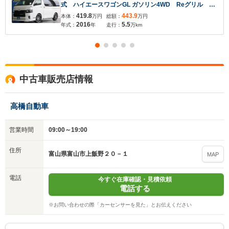
式 ハイエースワゴンGL ガソリン4WD Reグリル ヘ
ッドライトインナーブラック フロントスポイラー オ
419.8
443.9
本体：
万円
総額：
万円
ーバーフェンダー 1インチローダウン シートカバ
2016
5.5
年式：
年
走行：
万km
ー テールランプ オリジナルアルミホイール
中古車販売店情報
高橋自動車
入力途中の情報を保存しますか？
※次回問い合わせをする際に自動入力されます
営業時間
09:00～19:00
※保存された情報は
90
日で破棄されます
住所
富山県富山市上飯野２０－１
MAP
いいえ
はい
電話
今すぐ在庫確認・見積依頼
電話する
※お問い合わせの際「カーセンサーを見た」とお伝えください