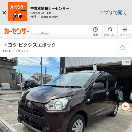
中古車情報カーセンサー
アプリで開く
Recruit Co., Ltd.
無料 － Google Play
履歴
お気に入り
メニュー
トヨタ ピクシスエポック
660 L （ブラウン）
1/10