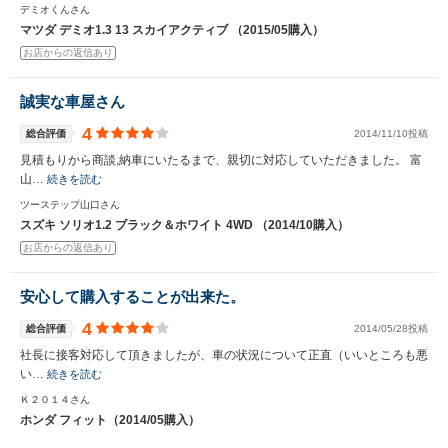
デミオくんさん
マツダ デミオ1.3 13 スカイアクティブ （2015/05購入）
お店からの返信あり
誠実な車屋さん
4
総合評価
2014/11/10投稿
見積もりから商談,納車にいたるまで、親切に対応していただきました。 富
山…
続きを読む
ツーステップ山口さん
スズキ ソリオ1.2 ブラック＆ホワイト 4WD （2014/10購入）
お店からの返信あり
安心して購入することが出来た。
4
総合評価
2014/05/28投稿
社長に接客対応して頂きましたが、車の状況について正直（いいところも悪
い…
続きを読む
Ｋ２０１４さん
ホンダ フィット（2014/05購入）