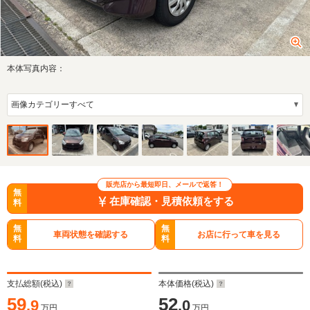
本体写真内容：
販売店から最短即日、メールで返答！
無
在庫確認・見積依頼をする
料
無
無
車両状態を確認する
お店に行って車を見る
料
料
支払総額(税込)
本体価格(税込)
59
52
.9
.0
万円
万円