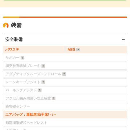
装備
安全装備
パワステ
ABS
サポカー
衝突被害軽減ブレーキ
アダプティブクルーズコントロール
レーンキープアシスト
パーキングアシスト
アクセル踏み間違い防止装置
障害物センサー
エアバッグ：運転席/助手席/－/－
頸部衝撃緩和ヘッドレスト