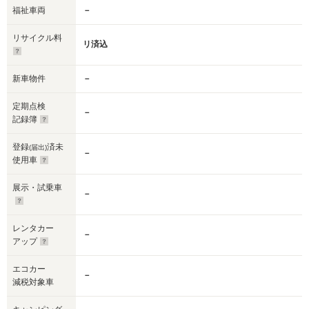
福祉車両
－
リサイクル料
リ済込
新車物件
－
定期点検
－
記録簿
登録
済未
(届出)
－
使用車
展示・試乗車
－
レンタカー
－
アップ
エコカー
－
減税対象車