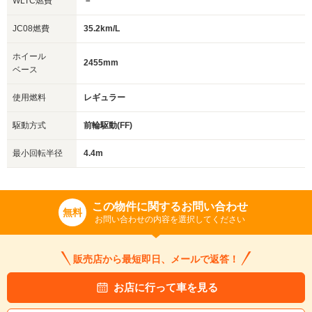
WLTC燃費
－
JC08燃費
35.2km/L
ホイール
2455mm
ベース
使用燃料
レギュラー
駆動方式
前輪駆動(FF)
最小回転半径
4.4m
この物件に関するお問い合わせ
無料
お問い合わせの内容を選択してください
販売店から最短即日、メールで返答！
お店に行って車を見る