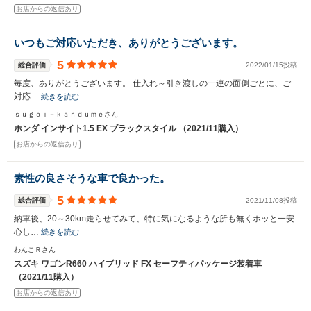
お店からの返信あり
いつもご対応いただき、ありがとうございます。
5
総合評価
2022/01/15投稿
毎度、ありがとうございます。 仕入れ～引き渡しの一連の面倒ごとに、ご
対応…
続きを読む
ｓｕｇｏｉ－ｋａｎｄｕｍｅさん
ホンダ インサイト1.5 EX ブラックスタイル （2021/11購入）
お店からの返信あり
素性の良さそうな車で良かった。
5
総合評価
2021/11/08投稿
納車後、20～30km走らせてみて、特に気になるような所も無くホッと一安
心し…
続きを読む
わんこＲさん
スズキ ワゴンR660 ハイブリッド FX セーフティパッケージ装着車
（2021/11購入）
お店からの返信あり