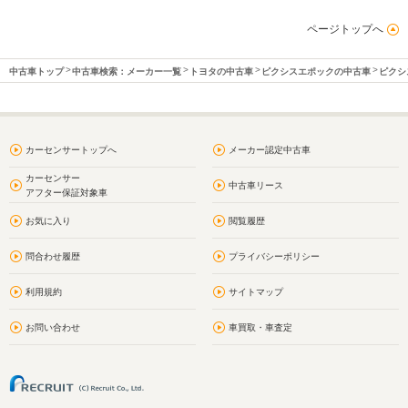
ページトップへ
中古車トップ
中古車検索：メーカー一覧
トヨタの中古車
ピクシスエポックの中古車
ピクシ
カーセンサートップへ
メーカー認定中古車
カーセンサー
中古車リース
アフター保証対象車
お気に入り
閲覧履歴
問合わせ履歴
プライバシーポリシー
利用規約
サイトマップ
お問い合わせ
車買取・車査定