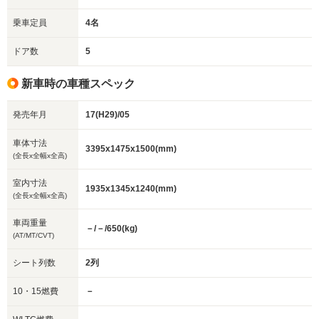
乗車定員
4名
ドア数
5
新車時の車種スペック
発売年月
17(H29)/05
車体寸法
3395x1475x1500(mm)
(全長x全幅x全高)
室内寸法
1935x1345x1240(mm)
(全長x全幅x全高)
車両重量
－/－/650(kg)
(AT/MT/CVT)
シート列数
2列
10・15燃費
－