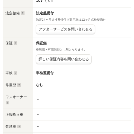
3.7
万km
法定整備
法定整備付
法定24ヶ月点検整備付※商用車は12ヶ月点検整備付
アフターサービスを問い合わせる
保証
保証無
※無償・有償保証とも無となります。
詳しい保証内容を問い合わせる
車検
車検整備付
修復歴
なし
ワンオーナー
－
正規輸入車
－
禁煙車
－