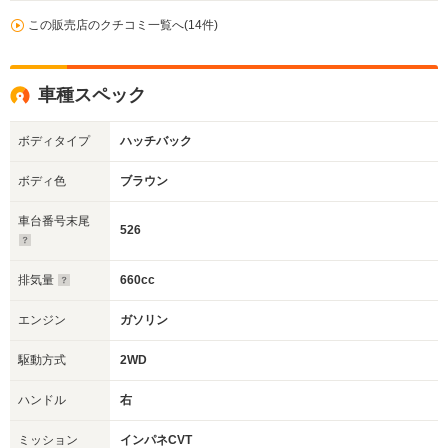
この販売店のクチコミ一覧へ(14件)
車種スペック
ボディタイプ
ハッチバック
ボディ色
ブラウン
車台番号末尾
526
排気量
660cc
エンジン
ガソリン
駆動方式
2WD
ハンドル
右
ミッション
インパネCVT