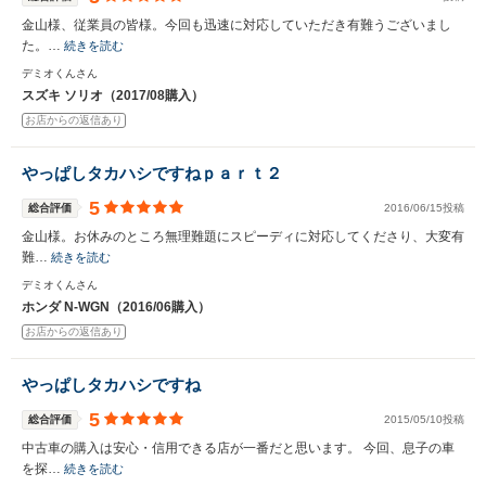
金山様、従業員の皆様。今回も迅速に対応していただき有難うございまし
た。…
続きを読む
デミオくんさん
スズキ ソリオ（2017/08購入）
お店からの返信あり
やっぱしタカハシですねｐａｒｔ２
5
総合評価
2016/06/15投稿
金山様。お休みのところ無理難題にスピーディに対応してくださり、大変有
難…
続きを読む
デミオくんさん
ホンダ N-WGN（2016/06購入）
お店からの返信あり
やっぱしタカハシですね
5
総合評価
2015/05/10投稿
中古車の購入は安心・信用できる店が一番だと思います。 今回、息子の車
を探…
続きを読む