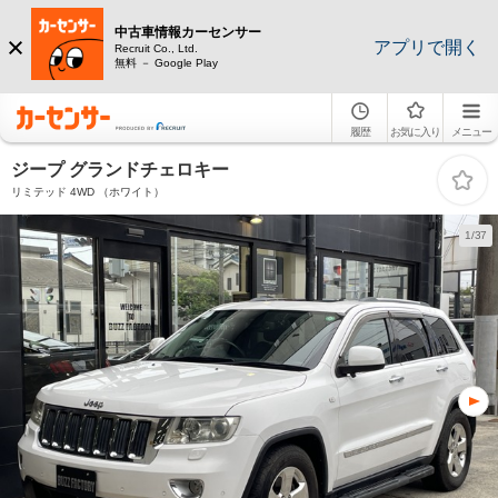
中古車情報カーセンサー
アプリで開く
Recruit Co., Ltd.
無料 － Google Play
履歴
お気に入り
メニュー
ジープ グランドチェロキー
リミテッド 4WD （ホワイト）
1/37