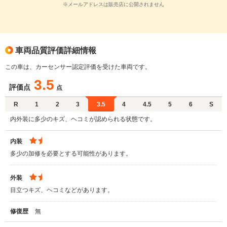
※メールアドレスは販売店に公開されません
車両品質評価詳細情報
この車は、カーセンサー認定評価を受けた車両です。
3.5
評価点
点
R
1
2
3
3.5
4
4.5
5
6
S
内外装に多少のキズ、ヘコミが認められる状態です。
内装
多少の加修を必要とする可能性があります。
外装
目立つキズ、ヘコミなどがあります。
修復歴
無