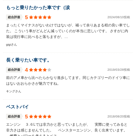
もっと乗りたかった車です（涙
5
総合評価
2024/08/10投稿
まったくマイナスがないわけではないが、補って余りあまる程の良い車でし
た。 こういう車がどんどん減っていくのが本当に悲しいです。 さすがに内
装は現行車に比べると落ちますが、…
gigiさん
長く乗りたい車です。
4
総合評価
2019/03/28投稿
前のアメ車から比べたらかなり進歩してます。同じカテゴリーのドイツ車に
はないおおらかさが魅力ですね。
キングさん
ベストバイ
5
総合評価
2018/08/20投稿
エンジン ３.６Lでは非力かと思っていましたが、 実際に使ってみると
非力さは感じませんでした。 ペンスターエンジン、良く出来ています。