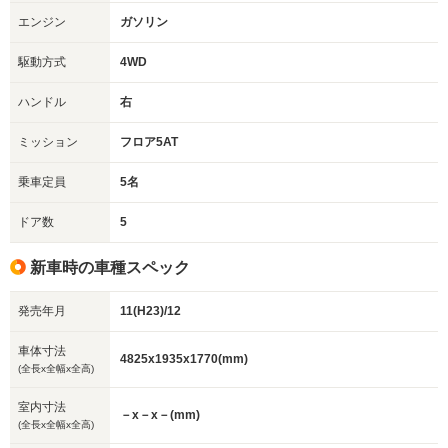
エンジン
ガソリン
駆動方式
4WD
ハンドル
右
ミッション
フロア5AT
乗車定員
5名
ドア数
5
新車時の車種スペック
発売年月
11(H23)/12
車体寸法
4825x1935x1770(mm)
(全長x全幅x全高)
室内寸法
－x－x－(mm)
(全長x全幅x全高)