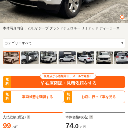
本体写真内容：
2013y ジープ グランドチェロキー リミテッド ディーラー車
販売店から最短即日、メールで返答！
無
在庫確認・見積依頼をする
料
無
無
車両状態を確認する
お店に行って車を見る
料
料
支払総額(税込)
本体価格(税込)
99
74
.0
万円
万円