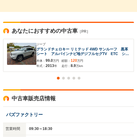
あなたにおすすめの中古車
［PR］
ジープ
グランドチェロキー リミテッド 4WD サンルーフ 黒革
シート アルパインナビ地デジフルセグTV ETC シー
トヒーター 電動シート ステアリングヒーター サイ
99.0
120
本体：
万円
総額：
万円
ドステップ 電動トランク バックカメラサイドカメ
2013
8.9
年式：
年
走行：
万km
ラ クルーズコントロール HID
中古車販売店情報
バズファクトリー
営業時間
09:30～18:30