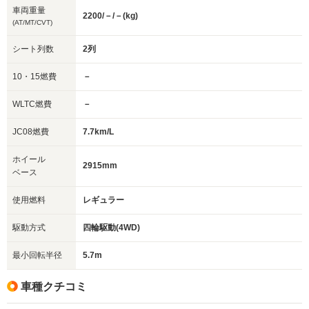
車両重量
2200/－/－(kg)
(AT/MT/CVT)
シート列数
2列
10・15燃費
－
WLTC燃費
－
JC08燃費
7.7km/L
ホイール
2915mm
ベース
使用燃料
レギュラー
駆動方式
四輪駆動(4WD)
最小回転半径
5.7m
車種クチコミ