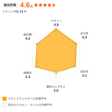
4.6
総合評価
点
12
クチコミ件数
件
デザイン
4.8
走行性
維持費
4.3
4.0
居住性
積載性
4.1
4.3
運転のしやすさ
3.0
グランドチェロキーの評価平均
現行のクロカン・ＳＵＶの評価平均