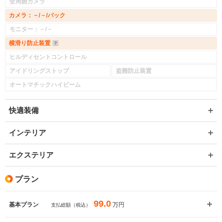
全周囲カメラ
カメラ：－/－/バック
モニター：－/－
横滑り防止装置
ヒルディセントコントロール
アイドリングストップ
盗難防止装置
オートマチックハイビーム
快適装備
インテリア
エクステリア
プラン
99.0
万円
基本プラン
支払総額（税込）