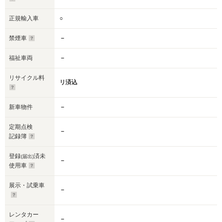
正規輸入車
○
禁煙車
－
福祉車両
－
リサイクル料
リ済込
新車物件
－
定期点検
－
記録簿
登録
済未
(届出)
－
使用車
展示・試乗車
－
レンタカー
－