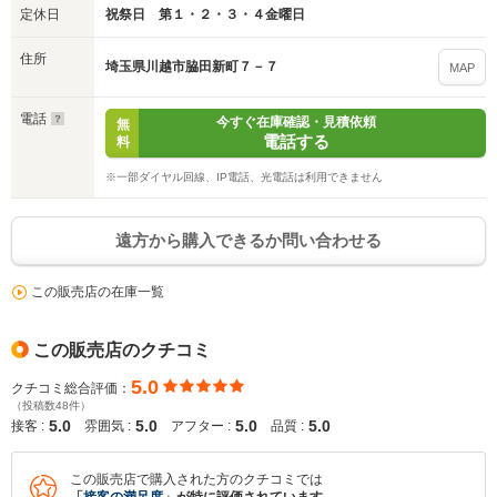
定休日
祝祭日 第１・２・３・４金曜日
住所
埼玉県川越市脇田新町７－７
MAP
電話
今すぐ在庫確認・見積依頼
無
電話する
料
※一部ダイヤル回線、IP電話、光電話は利用できません
遠方から購入できるか問い合わせる
この販売店の在庫一覧
入力途中の情報を保存しますか？
この販売店のクチコミ
※次回問い合わせをする際に自動入力されます
5.0
クチコミ総合評価：
※保存された情報は
90
日で破棄されます
（投稿数48件）
5.0
5.0
5.0
5.0
接客 :
雰囲気 :
アフター :
品質 :
いいえ
はい
この販売店で購入された方のクチコミでは