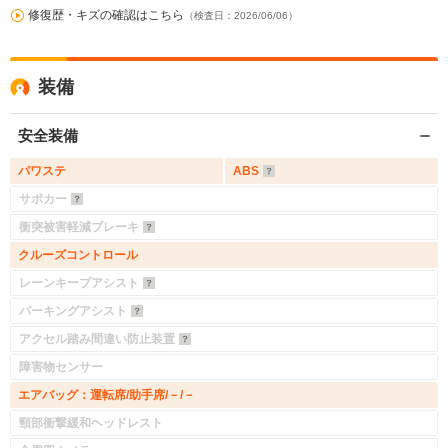
修復歴・キズの確認はこちら
（検査日：2026/06/06）
装備
安全装備
パワステ
ABS
サポカー
衝突被害軽減ブレーキ
クルーズコントロール
レーンキープアシスト
パーキングアシスト
アクセル踏み間違い防止装置
障害物センサー
エアバッグ：運転席/助手席/－/－
頸部衝撃緩和ヘッドレスト