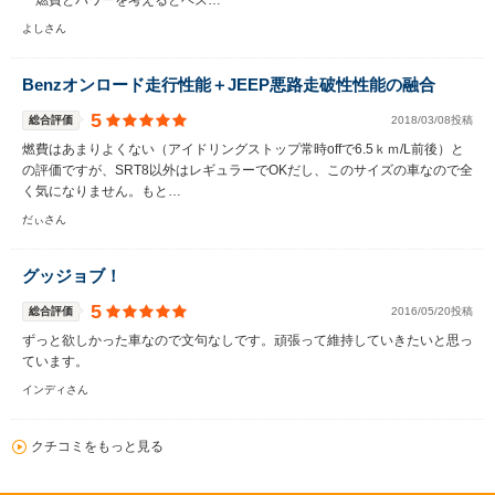
燃費とパワーを考えるとベス…
よしさん
Benzオンロード走行性能＋JEEP悪路走破性性能の融合
5
総合評価
2018/03/08投稿
燃費はあまりよくない（アイドリングストップ常時offで6.5ｋｍ/L前後）と
の評価ですが、SRT8以外はレギュラーでOKだし、このサイズの車なので全
く気になりません。もと…
だぃさん
グッジョブ！
5
総合評価
2016/05/20投稿
ずっと欲しかった車なので文句なしです。頑張って維持していきたいと思っ
ています。
インディさん
クチコミをもっと見る