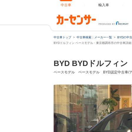
中古車
輸入車
中古車トップ
中古車検索：メーカー一覧
BYDの中
ローンシ
BYDドルフィン ベースモデル・東京都調布市の中古車詳細
BYD BYDドルフィン
ローン種
ベースモデル ベースモデル BYD認定中古車/アダプテ
通常ローン
借入額
支払総額