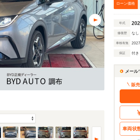
万円
ローン価格
202
年式
万円
なし
修復歴
2027
車検有無
額 で計算
付き
保証
借入額
割賦販売価格：
211.2
万円
シミュレーショ
利息分：
10.7
万円
メール
・金利・ボーナス払い
販売
回
7
返済期間
年
車両状