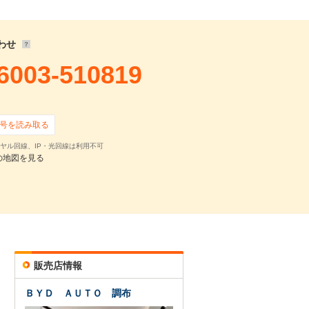
16,066
円
,200
円 ×
83
回
0
円 ×
0
回
わせ
6003-510819
号を読み取る
ヤル回線、IP・光回線は利用不可
の地図を見る
確認・見積依頼
販売店情報
ＢＹＤ ＡＵＴＯ 調布