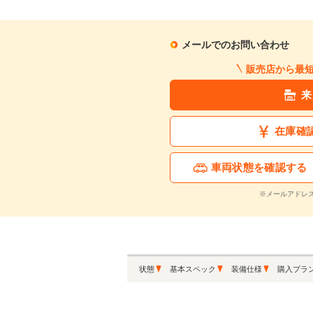
月々の支払額
1
.3
万円
メールでのお問い合わせ
販売店から最
※シミュレーション結果は
※シミュレーションしたロ
来
在庫確
この中古車に関
車両状態を確認する
※メールアドレ
状態
基本スペック
装備仕様
購入プラ