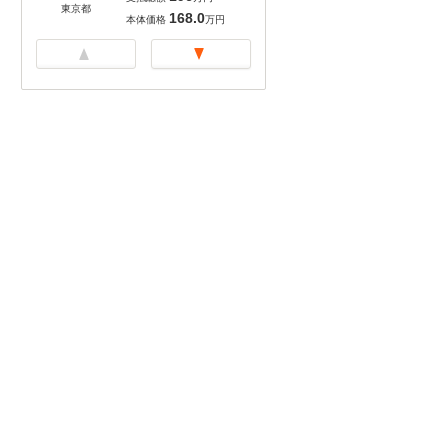
東京都
168.0
本体価格
万円
ベースライン
250
支払総額
万円
229.5
本体価格
万円
神奈川県
ベースライン 360°
カメ...
256
支払総額
万円
神奈川県
235.5
本体価格
万円
ベースライン
201
支払総額
万円
185.5
本体価格
万円
神奈川県