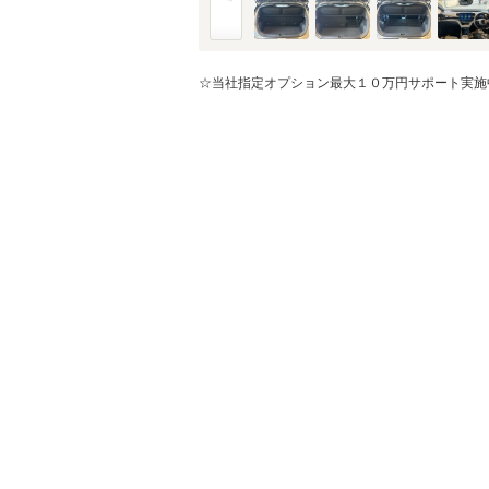
金利
※金利は参考値です。
☆当社指定オプション最大１０万円サポート実施
ボーナス月加
※ボーナスは支払額の5
ボーナス支払
シミュレ
通常ローン・