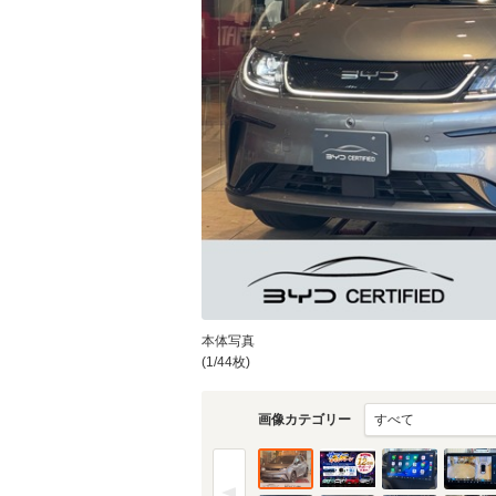
物件価格
頭金
通常ローン・支払総
1
.3
月々の
支払額
万円
支払回数
本体写真
(1/44枚)
支払回数
画像カテゴリー