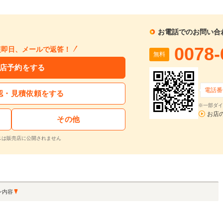
1回目
割賦販売価格：
211.2
万円
2回目以降
13
利息分：
10.7
万円
ボーナス月
支払回数：
84
回
お電話でのお問い合
0078-
短即日、メールで返答！
無料
入力された条件で算出した概算金額となります。お支払い金額の目安としてご利用ください。
ーン金利は参考値です。実店舗での金利は異なる場合があります。
店予約をする
電話番
認・見積依頼をする
するお問い合わせ
※一部ダイ
お店
その他
BYDドルフィン ベースモデル ベースモデル BYD認定中古車/アダプティブクルーズコントロール/360度カメラ/衝突軽減ブレーキ/AppleCarPlay/AndroidAuto/シートヒーター/
支払総額
車両本体価格
年式
走行距離
2024
0.4
スは販売店に公開されません
無
200.5
170.0
在庫
万円
万円
(R06)
万km
料
再シミュレーションする
ン内容