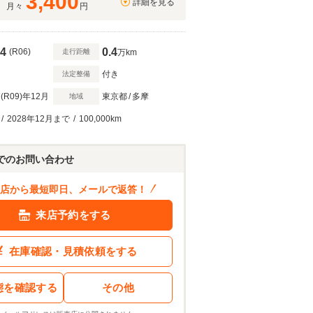
3,400
詳細を見る
月々
円
4
0.4
(R06)
走行距離
万km
付き
法定整備
(R09)
年12月
東京都
/
多摩
地域
/
2028年12月まで
/
100,000km
100
.5
万円
ン結果を見る
でのお問い合わせ
店から最短即日、メールで返答！
来店予約をする
在庫確認・見積依頼をする
態を確認する
その他