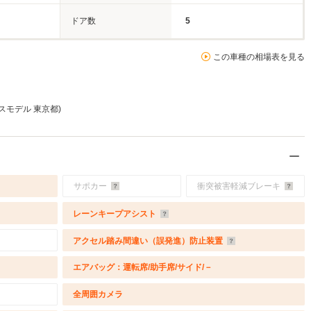
ドア数
5
この車種の相場表を見る
ースモデル 東京都)
サポカー
衝突被害軽減ブレーキ
レーンキープアシスト
アクセル踏み間違い（誤発進）防止装置
エアバッグ：運転席/助手席/サイド/－
全周囲カメラ