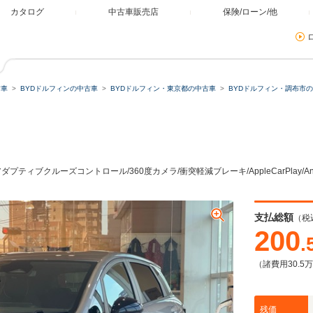
カタログ
中古車販売店
保険/ローン/他
古車
BYDドルフィンの中古車
BYDドルフィン・東京都の中古車
BYDドルフィン・調布市
ミュレーター
類
ィブクルーズコントロール/360度カメラ/衝突軽減ブレーキ/AppleCarPlay/And
残価・据置ローン
支払総額
（税
200
.
（諸費用30.5
本体価格
自由に設定
残価