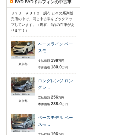
BYD BYDドルフィンの中古車
ＢＹＤ ＡＵＴＯ 調布 とその系列販
売店の中で、同じ中古車をピックアッ
プしています。（現在、6台の在庫があ
ります！）
ベースライン ベー
スモ...
196
支払総額
万円
東京都
180.0
本体価格
万円
ロングレンジ ロン
グレ...
256
支払総額
万円
東京都
238.0
本体価格
万円
ベースモデル ベー
スモ...
196
支払総額
万円