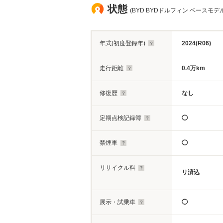
状態
(BYD BYDドルフィン ベースモデ
年式(初度登録年)
2024(R06)
走行距離
0.4万km
修復歴
なし
定期点検記録簿
◯
禁煙車
◯
リサイクル料
リ済込
展示・試乗車
◯