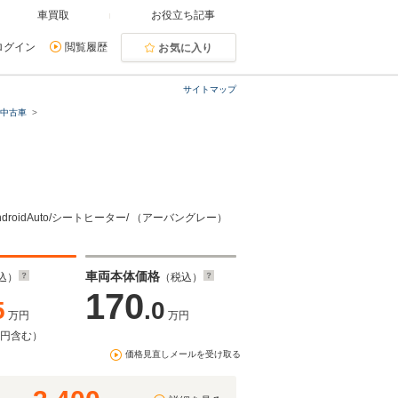
車買取
お役立ち記事
ログイン
閲覧履歴
お気に入り
サイトマップ
の中古車
roidAuto/シートヒーター/ （アーバングレー）
車両本体価格
込）
（税込）
170
5
.0
万円
万円
万円含む）
価格見直しメールを受け取る