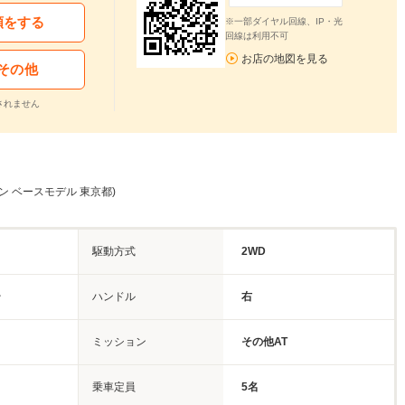
頼をする
※一部ダイヤル回線、IP・光
回線は利用不可
お店の地図を見る
その他
されません
ィン ベースモデル 東京都)
駆動方式
2WD
ー
ハンドル
右
ミッション
その他AT
乗車定員
5名