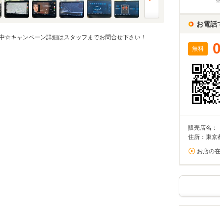
%
お電話
実店舗での金利は異なる場合がありますのでご注意ください。
中☆キャンペーン詳細はスタッフまでお問合せ下さい！
無料
万円
算額
/回
0%が上限です。
回数
回
販売店名：
住所：東京
お店の
ーション結果
割賦販売価格内訳
支払総額 で計算