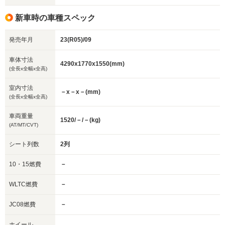
新車時の車種スペック
発売年月
23(R05)/09
車体寸法
4290x1770x1550(mm)
(全長x全幅x全高)
室内寸法
－x－x－(mm)
(全長x全幅x全高)
車両重量
1520/－/－(kg)
(AT/MT/CVT)
シート列数
2列
10・15燃費
－
WLTC燃費
－
JC08燃費
－
ホイール