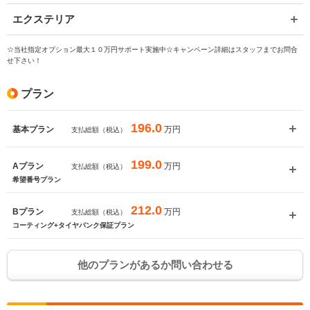
※保存された情報は
90
日で破棄されます
エクステリア
いいえ
はい
☆当社指定オプション最大１０万円サポート実施中☆キャンペーン詳細はスタッフまでお問合
せ下さい！
プラン
196.0
万円
基本プラン
支払総額（税込）
199.0
万円
Aプラン
支払総額（税込）
希望番号プラン
212.0
万円
Bプラン
支払総額（税込）
コーティング+タイヤパンク保証プラン
他のプランがあるか問い合わせる