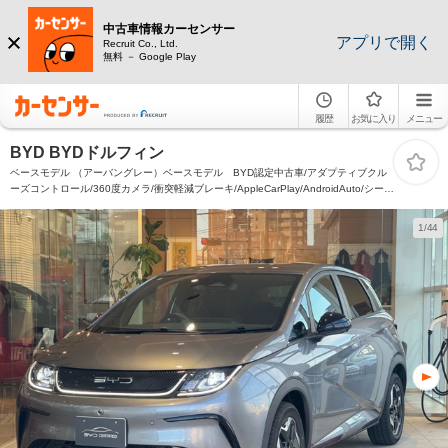
中古車情報カーセンサー
アプリで開く
Recruit Co., Ltd.
無料 － Google Play
履歴
お気に入り
メニュー
BYD BYDドルフィン
ベースモデル （アーバングレー）ベースモデル BYD認定中古車/アダプティブクル
ーズコントロール/360度カメラ/衝突軽減ブレーキ/AppleCarPlay/AndroidAuto/シート
ヒーター/
1/44