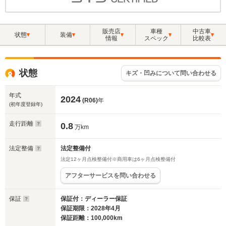
販売店
車種
中古車
状態
装備
情報
スペック
比較表
状態
キズ・凹みについて問い合わせる
年式
2024
(R06)
年
(初年度登録年)
走行距離
0.8
万km
法定整備
法定整備付
法定12ヶ月点検整備付※商用車は6ヶ月点検整備付
アフターサービスを問い合わせる
保証
保証付：ディーラー保証
保証期限：2028年4月
保証距離：100,000km