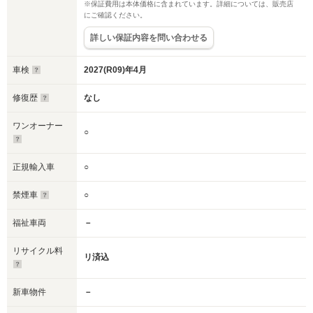
※保証費用は本体価格に含まれています。詳細については、販売店
にご確認ください。
詳しい保証内容を問い合わせる
車検
2027(R09)年4月
修復歴
なし
ワンオーナー
○
正規輸入車
○
禁煙車
○
福祉車両
－
リサイクル料
リ済込
新車物件
－