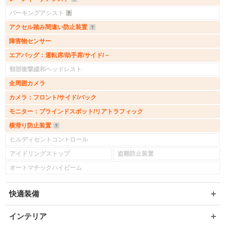
パーキングアシスト
アクセル踏み間違い防止装置
障害物センサー
エアバッグ：運転席/助手席/サイド/－
頸部衝撃緩和ヘッドレスト
全周囲カメラ
カメラ：フロント/サイド/バック
モニター：ブラインドスポット/リアトラフィック
横滑り防止装置
ヒルディセントコントロール
アイドリングストップ
盗難防止装置
オートマチックハイビーム
快適装備
入力途中の情報を保存しますか？
インテリア
※次回問い合わせをする際に自動入力されます