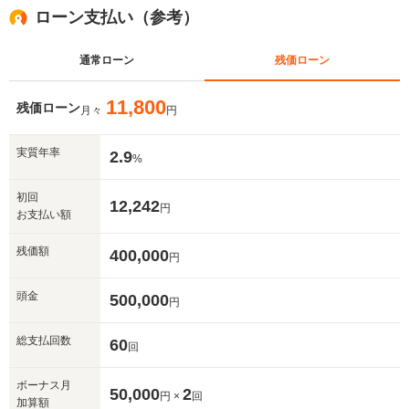
ローン支払い（参考）
通常ローン
残価ローン
11,800
残価ローン
月々
円
実質年率
2.9
%
初回
12,242
円
お支払い額
残価額
400,000
円
頭金
500,000
円
総支払回数
60
回
ボーナス月
50,000
2
円 ×
回
加算額