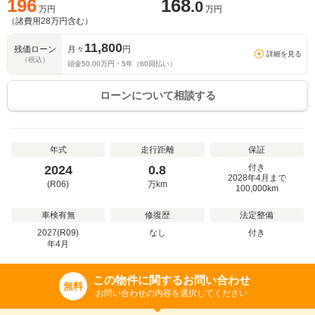
196
168
.0
万円
万円
（諸費用
28
万円含む）
11,800
残価ローン
月々
円
詳細を見る
（税込）
頭金
50.00
万円・
5
年（
60
回払い）
ローンについて相談する
年式
走行距離
保証
付き
2024
0.8
2028年4月まで
(R06)
万
km
100,000km
車検有無
修復歴
法定整備
2027(R09)
なし
付き
年
4
月
この物件に関するお問い合わせ
無料
お問い合わせの内容を選択してください