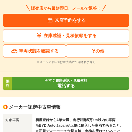
販売店から最短即日、メールで返答！
来店予約をする
在庫確認・見積依頼をする
車両状態を確認する
その他
※メールアドレスは販売店に公開されません
今すぐ在庫確認・見積依頼
無
電話する
料
メーカー認定中古車情報
対象車両
初度登録から4年未満、走行距離5万km以内の車両
※BYD Auto Japanが正規に輸入した車両であること。
※正規ディーラーで定期点検・車検を受けていること。