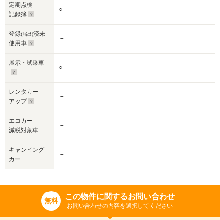
定期点検
○
記録簿
登録
済未
(届出)
－
使用車
展示・試乗車
○
レンタカー
－
アップ
エコカー
－
減税対象車
キャンピング
－
カー
この物件に関するお問い合わせ
無料
お問い合わせの内容を選択してください