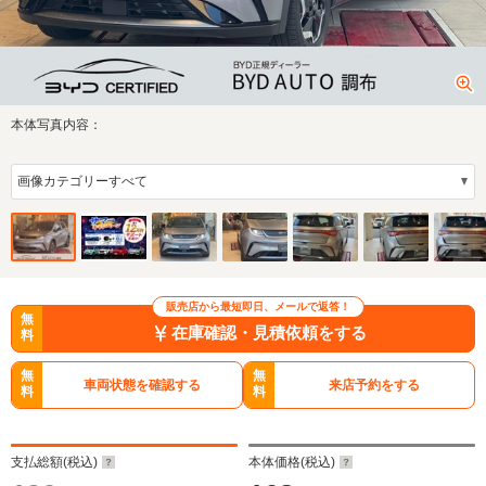
本体写真内容：
販売店から最短即日、メールで返答！
無
在庫確認・見積依頼をする
料
無
無
車両状態を確認する
来店予約をする
料
料
支払総額(税込)
本体価格(税込)