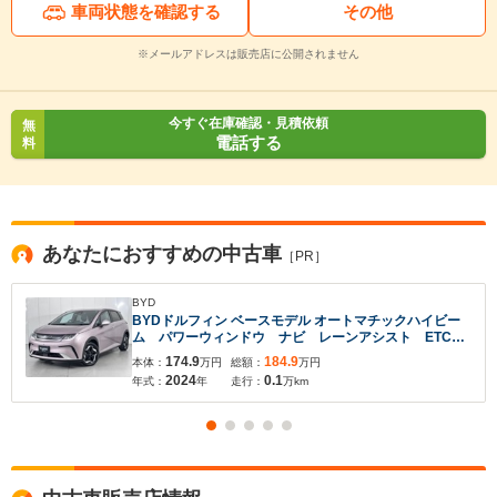
車両状態を確認する
その他
※メールアドレスは販売店に公開されません
今すぐ在庫確認・見積依頼
無
電話する
料
あなたにおすすめの中古車
［PR］
BYD
BYDドルフィン ベースモデル オートマチックハイビー
ム パワーウィンドウ ナビ レーンアシスト ETC
パワーシート シートヒーター エアコン オートライ
174.9
184.9
本体：
万円
総額：
万円
ト キーレス クルーズコントロール 衝突被害軽減シ
2024
0.1
年式：
年
走行：
万km
ステム ESC