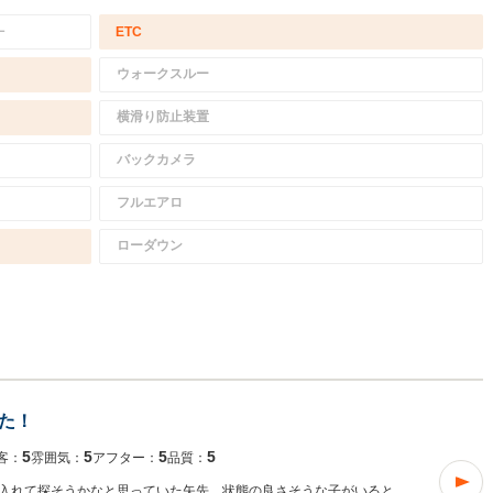
－
ETC
ウォークスルー
横滑り防止装置
バックカメラ
フルエアロ
ローダウン
た！
5
5
5
5
客：
雰囲気：
アフター：
品質：
入れて探そうかなと思っていた矢先、状態の良さそうな子がいると