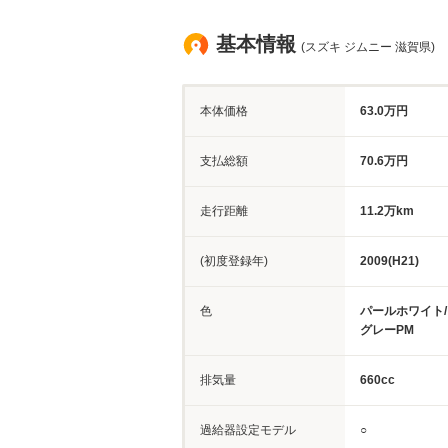
基本情報
(スズキ ジムニー 滋賀県)
本体価格
63.0万円
支払総額
70.6万円
走行距離
11.2万km
(初度登録年)
2009(H21)
色
パールホワイト
グレーPM
排気量
660cc
過給器設定モデル
○