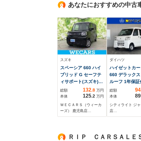
あなたにおすすめの中古
スズキ
ダイハツ
スペーシア 660 ハイ
ハイゼットカー
ブリッド G セーフテ
660 デラックス
ィサポート(スズキ)/
ルーフ 1年保
車線逸脱防止支援シ
ーン2.9パーセ
132
94
.8
総額
万円
総額
ステム/ABS/横滑り防
ハイルーフ・AM
125
89
.2
本体
万円
本体
止装置/アイドリング
ラジオ・Wエア
ＷＥＣＡＲＳ（ウィーカ
シティライト ジ
ストップ/禁煙車/エア
グ・パワーステ
ーズ） 鹿児島店…
店…
バッグ 運転席/エアバ
ング・パワーウ
ッグ 助手席/衝突安全
ドウ・エアコン
ボディ/パワーウイン
ーバーヘッドコ
ＲＩＰ ＣＡＲＳＡＬＥ
ドウ
ール・キーレス