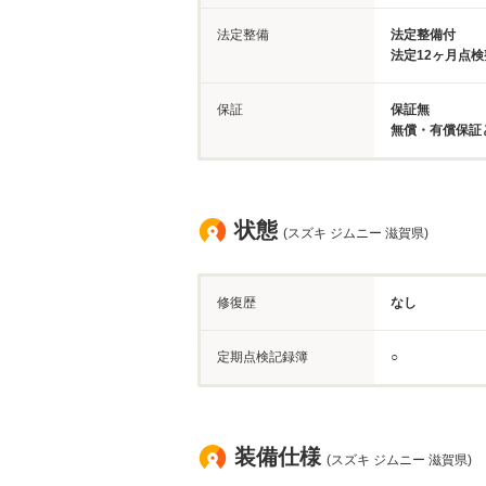
法定整備
法定整備付
法定12ヶ月点
保証
保証無
無償・有償保証
状態
(スズキ ジムニー 滋賀県)
修復歴
なし
定期点検記録簿
○
装備仕様
(スズキ ジムニー 滋賀県)