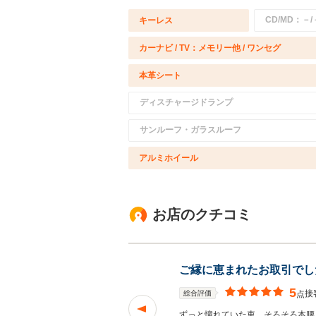
CD/MD：－/
キーレス
カーナビ / TV：メモリー他 / ワンセグ
本革シート
ディスチャージドランプ
サンルーフ・ガラスルーフ
アルミホイール
お店のクチコミ
ご縁に恵まれたお取引でし
5
接
総合評価
点
していただき即決で
ずっと憧れていた車、そろそろ本腰