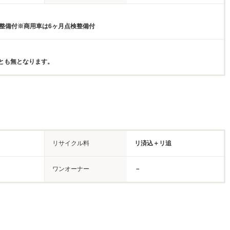
検整備付※商用車は6ヶ月点検整備付
とも無となります。
リサイクル料
リ済込＋リ追
ワンオーナー
－