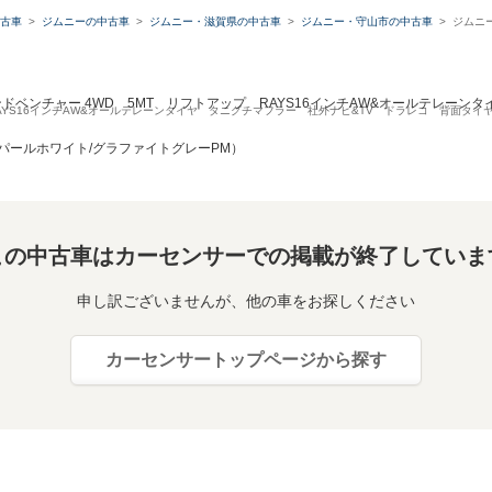
古車
ジムニーの中古車
ジムニー・滋賀県の中古車
ジムニー・守山市の中古車
ジムニー
ランドベンチャー 4WD 5MT リフトアップ RAYS16インチAW&オールテレー
プ RAYS16インチAW&オールテレーンタイヤ タニグチマフラー 社外ナビ&TV ドラレコ 背面タ
パールホワイト/グラファイトグレーPM）
この中古車はカーセンサーでの掲載が終了していま
申し訳ございませんが、他の車をお探しください
カーセンサートップページから探す