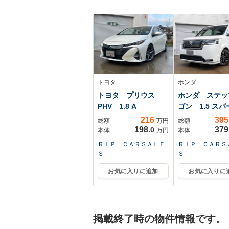
トリー・フロア
ーマット・サイ
イザー
トヨタ
ホンダ
トヨタ プリウス
ホンダ ステッ
PHV 1.8 A
ゴン 1.5 スパ
216
395
総額
万円
総額
198
379
.0
本体
万円
本体
ＲＩＰ ＣＡＲＳＡＬＥ
ＲＩＰ ＣＡＲＳ
Ｓ
Ｓ
お気に入りに追加
お気に入りに
掲載終了時の物件情報です。