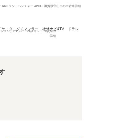
 660 ランドベンチャー 4WD・滋賀県守山市の中古車詳細
ンタイヤ タニグチマフラー 社外ナビ&TV ドラレ
イヤレス&リアナンバー移設キット 滋賀県の
詳細
す