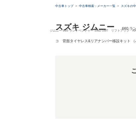
中古車トップ
中古車検索：メーカー一覧
スズキの中
スズキ ジムニー
660 
ジムニー 660 ランドベンチャー 4WD 5MT リフトアッ
コ 背面タイヤレス&リアナンバー移設キット （