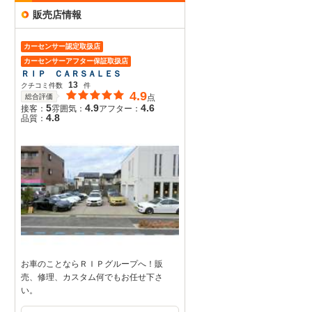
販売店情報
カーセンサー認定取扱店
カーセンサーアフター保証取扱店
ＲＩＰ ＣＡＲＳＡＬＥＳ
13
クチコミ件数
件
4.9
総合評価
点
5
4.9
4.6
接客：
雰囲気：
アフター：
4.8
品質：
お車のことならＲＩＰグループへ！販
売、修理、カスタム何でもお任せ下さ
い。