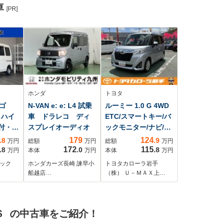
車
[PR]
ホンダ
トヨタ
ゴ
N-VAN e: e: L4 試乗
ルーミー 1.0 G 4WD
 ハイ
車 ドラレコ ディ
ETC/スマートキー/バ
証付・ロ
スプレイオーディオ
ックモニター/ナビ/両
ント・
側電動スライドドア
179
124
.8
.9
万円
総額
万円
総額
万円
/FM
172
115
.8
.0
.8
万円
本体
万円
本体
万円
バッ
ャック
ホンダカーズ長崎 諫早小
トヨタカローラ岩手
アリ
船越店…
（株） Ｕ－ＭＡＸ上…
ィン
・オ
ンソ
Ｓ の中古車をご紹介！
エン