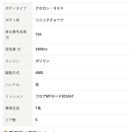
ボディタイプ
クロカン・ＳＵＶ
ボディ色
ソニッククォーツ
車台番号末尾
755
排気量
3400cc
エンジン
ガソリン
駆動方式
4WD
ハンドル
右
ミッション
フロアMTモード付10AT
乗車定員
7名
ドア数
5