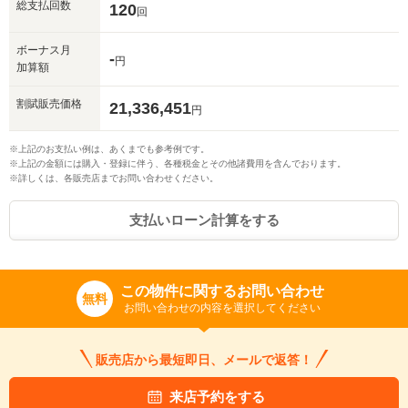
総支払回数
120
回
ボーナス月
-
円
加算額
割賦販売価格
21,336,451
円
※上記のお支払い例は、あくまでも参考例です。
※上記の金額には購入・登録に伴う、各種税金とその他諸費用を含んでおります。
※詳しくは、各販売店までお問い合わせください。
支払いローン計算をする
この物件に関するお問い合わせ
無料
お問い合わせの内容を選択してください
販売店から最短即日、メールで返答！
入力途中の情報を保存しますか？
来店予約をする
※次回問い合わせをする際に自動入力されます