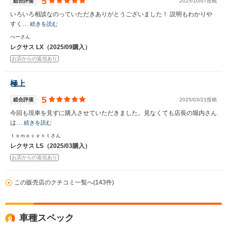
5
総合評価
2025/10/07投稿
いろいろ相談なのっていただきありがとうございました！ 説明もわかりや
すく…
続きを読む
べーさん
レクサス LX（2025/09購入）
お店からの返信あり
極上
5
総合評価
2025/03/21投稿
今回も現車を見ずに購入させていただきました。見なくても店長の堀内さん
は…
続きを読む
ｔｏｍｏｃｅｎｔさん
レクサス LS（2025/03購入）
お店からの返信あり
この販売店のクチコミ一覧へ(143件)
車種スペック