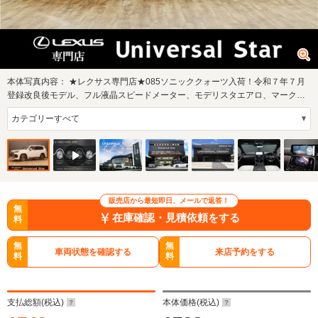
本体写真内容：
★レクサス専門店★085ソニッククォーツ入荷！令和７年７月
登録改良後モデル、フル液晶スピードメーター、モデリスタエアロ、マークレ
ビンソン、R…
販売店から最短即日、メールで返答！
無
在庫確認・見積依頼をする
料
無
無
車両状態を確認する
来店予約をする
料
料
支払総額(税込)
本体価格(税込)