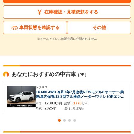
※保存された情報は
90
日で破棄されます
在庫確認・見積依頼をする
いいえ
はい
車両状態を確認する
その他
※メールアドレスは販売店に公開されません
あなたにおすすめの中古車
［PR］
レクサス
LX 600 4WD 令和7年7月改後NEWモデル/1オーナー/禁
煙/屋内保管/12.3型フル液晶メーター/マクレビ/Rエンタ
ー/モデリスタエアロ/OP22inホイール/パノラマビューカ
1730.0
1770
本体：
万円
総額：
万円
メラ/ワイヤレス充電/本革/SR/デジタルミラー/Pバックド
2025
0.2
年式：
年
走行：
万km
ア/ETC2.0