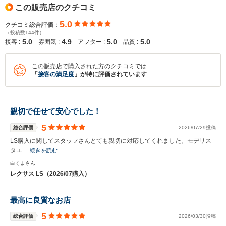
この販売店のクチコミ
5.0
クチコミ総合評価：
（投稿数144件）
5.0
4.9
5.0
5.0
接客 :
雰囲気 :
アフター :
品質 :
この販売店で購入された方のクチコミでは
「
接客の満足度
」が特に評価されています
親切で任せて安心でした！
5
総合評価
2026/07/29投稿
LS購入に関してスタッフさんとても親切に対応してくれました。モデリス
タエ…
続きを読む
白くまさん
レクサス LS（2026/07購入）
最高に良質なお店
5
総合評価
2026/03/30投稿