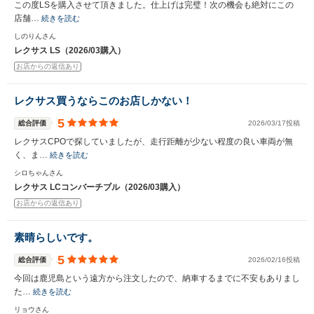
この度LSを購入させて頂きました。仕上げは完璧！次の機会も絶対にこの
店舗…
続きを読む
しのりんさん
レクサス LS（2026/03購入）
お店からの返信あり
レクサス買うならこのお店しかない！
5
総合評価
2026/03/17投稿
レクサスCPOで探していましたが、走行距離が少ない程度の良い車両が無
く、ま…
続きを読む
シロちゃんさん
レクサス LCコンバーチブル（2026/03購入）
お店からの返信あり
素晴らしいです。
5
総合評価
2026/02/16投稿
今回は鹿児島という遠方から注文したので、納車するまでに不安もありまし
た…
続きを読む
リョウさん