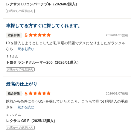
レクサス LCコンバーチブル（2026/02購入）
お店からの返信あり
車探してる方すぐに探してくれます。
5
総合評価
2026/01/31投稿
LXを購入しようとしましたが駐車場の問題でダメになりましたがランクル
なら…
続きを読む
ＳＳさん
トヨタ ランドクルーザー200（2026/01購入）
お店からの返信あり
最高の仕上がり
5
総合評価
2026/01/07投稿
以前から条件に合うGSFを探していたところ、こちらで見つけ即購入の手続
きを…
続きを読む
Ｓ．Ｕさん
レクサス GS F（2025/12購入）
お店からの返信あり