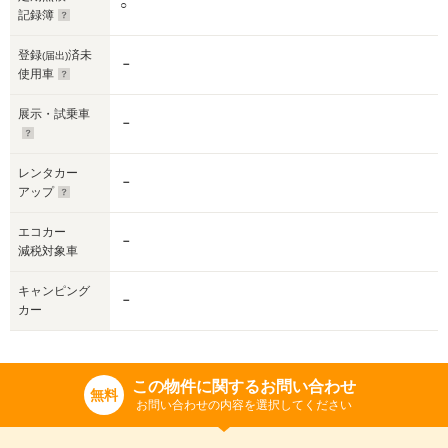
○
記録簿
登録
済未
(届出)
－
使用車
展示・試乗車
－
レンタカー
－
アップ
エコカー
－
減税対象車
キャンピング
－
カー
この物件に関するお問い合わせ
無料
お問い合わせの内容を選択してください