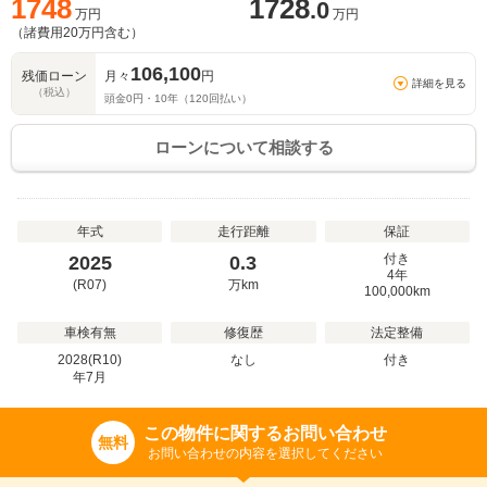
1748
1728
.0
万円
万円
（諸費用
20
万円含む）
106,100
残価ローン
月々
円
詳細を見る
（税込）
頭金
0
円・
10
年（
120
回払い）
ローンについて相談する
年式
走行距離
保証
付き
2025
0.3
4年
(R07)
万
km
100,000km
車検有無
修復歴
法定整備
2028(R10)
なし
付き
年
7
月
この物件に関するお問い合わせ
無料
お問い合わせの内容を選択してください