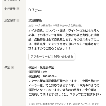
走行距離
0.3
万km
法定整備
法定整備付
法定12ヶ月点検整備付※商用車は6ヶ月点検整備付
オイル交換、エレメント交換、ワイパーゴムはもちろん
の事、その他ブレーキ周り、交換が必要と判断した消耗
品、点検部品は全て交換致します。その後スタッフによ
り、最終点検、チェックさせて頂いてからご納車させて
頂きますのでご安心ください！！
アフターサービスを問い合わせる
保証
保証付：販売店保証
保証期間：4年
保証距離：100,000km
レクサス新車保証継承可能となります！！全国各地のデ
ィーラー様、でご対応できます５年、１０万キロまでの
保証付となっております。遠方のお客様もご安心頂き、
ご契約して頂けます♪詳しくは、スタッフにご相談下さい
♪
※保証費用は本体価格に含まれています。詳細については、販売店