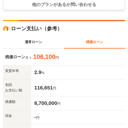
他のプランがあるか問い合わせる
ローン支払い（参考）
通常ローン
残価ローン
106,100
残価ローン
月々
円
実質年率
2.9
%
初回
116,651
円
お支払い額
残価額
8,700,000
円
頭金
-
円