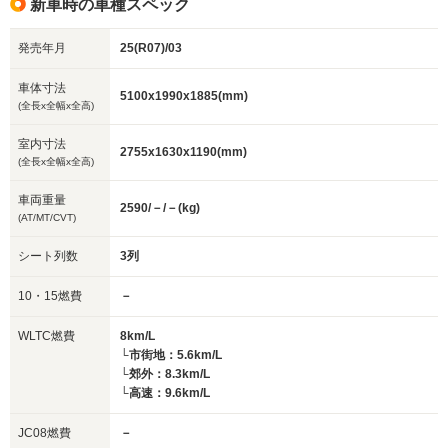
新車時の車種スペック
発売年月
25(R07)/03
車体寸法
5100x1990x1885(mm)
(全長x全幅x全高)
室内寸法
2755x1630x1190(mm)
(全長x全幅x全高)
車両重量
2590/－/－(kg)
(AT/MT/CVT)
シート列数
3列
10・15燃費
－
WLTC燃費
8km/L
└市街地：5.6km/L
└郊外：8.3km/L
└高速：9.6km/L
JC08燃費
－