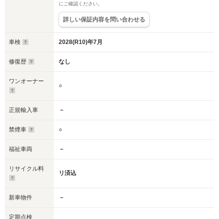
にご確認ください。
詳しい保証内容を問い合わせる
車検
2028(R10)年7月
修復歴
なし
ワンオーナー
○
正規輸入車
－
禁煙車
○
福祉車両
－
リサイクル料
リ済込
新車物件
－
定期点検