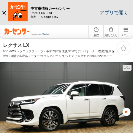
中古車情報カーセンサー
アプリで開く
Recruit Co., Ltd.
無料 － Google Play
履歴
お気に入り
メニュー
レクサス LX
600 4WD （ソニッククォーツ）令和7年7月改後NEWモデル/1オーナー/禁煙/屋内保
管/12.3型フル液晶メーター/マクレビ/Rエンター/モデリスタエアロ/OP22inホイール/
パノラマビューカメラ/ワイヤレス充電/本革/SR/デジタルミラー/Pバックドア/ETC2.0
1/91