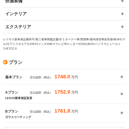
快適装備
インテリア
エクステリア
レクサス新車保証継承可/第三者車両鑑定書付/１オーナー車/禁煙車/屋内保管車改良後NEWモデ
ル/モデリスタエアロ/OP22インチAW/マクレビ/Rエンター/COOLBOX/パノラマビューカメ
ラ/ETC2.0
プラン
1748.0
万円
基本プラン
支払総額（税込）
1752.9
万円
Aプラン
支払総額（税込）
LEXUS新車保証延長
1761.8
万円
Bプラン
支払総額（税込）
ガラスコーティング