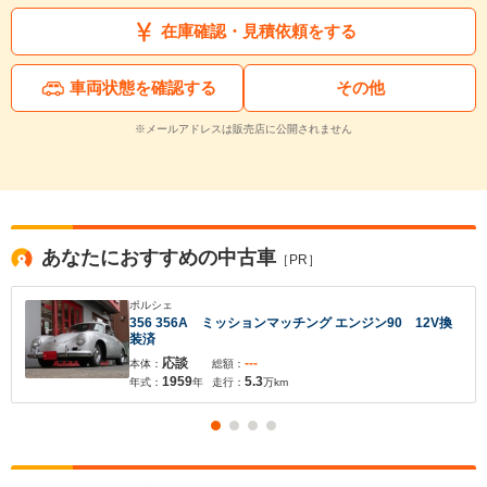
在庫確認・見積依頼をする
車両状態を確認する
その他
※メールアドレスは販売店に公開されません
あなたにおすすめの中古車
［PR］
ポルシェ
356 356A ミッションマッチング エンジン90 12V換
装済
応談
---
本体：
総額：
1959
5.3
年式：
年
走行：
万km