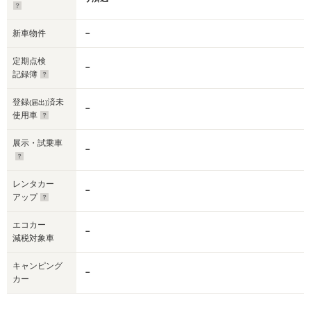
新車物件
－
定期点検
－
記録簿
登録
済未
(届出)
－
使用車
展示・試乗車
－
レンタカー
－
アップ
エコカー
－
減税対象車
キャンピング
－
カー