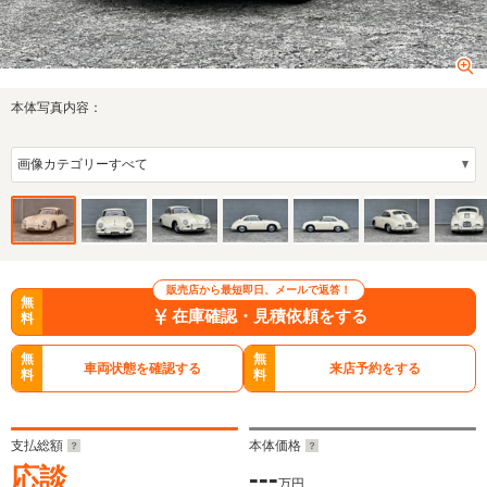
本体写真内容：
販売店から最短即日、メールで返答！
無
在庫確認・見積依頼をする
料
無
無
車両状態を確認する
来店予約をする
料
料
支払総額
本体価格
応談
---
万円