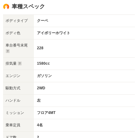
車種スペック
ボディタイプ
クーペ
ボディ色
アイボリーホワイト
車台番号末尾
228
排気量
1580cc
エンジン
ガソリン
駆動方式
2WD
ハンドル
左
ミッション
フロア4MT
乗車定員
4名
ドア数
2