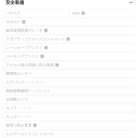
安全装備
パワステ
ABS
サポカー
衝突被害軽減ブレーキ
入力途中の情報を保存しますか？
アダプティブクルーズコントロール
※次回問い合わせをする際に自動入力されます
レーンキープアシスト
※保存された情報は
90
日で破棄されます
パーキングアシスト
アクセル踏み間違い防止装置
いいえ
はい
障害物センサー
エアバッグ：－/－/－/－
頸部衝撃緩和ヘッドレスト
全周囲カメラ
カメラ：－/－/－
モニター：－/－
横滑り防止装置
ヒルディセントコントロール