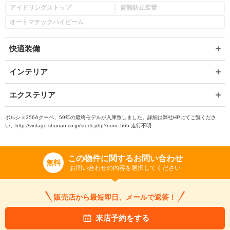
アイドリングストップ
盗難防止装置
オートマチックハイビーム
快適装備
インテリア
エクステリア
ポルシェ356Aクーペ、59年の最終モデルが入庫致しました。詳細は弊社HPにてご覧くださ
い。http://vintage-shonan.co.jp/stock.php?num=565 走行不明
この物件に関するお問い合わせ
無料
お問い合わせの内容を選択してください
販売店から最短即日、メールで返答！
来店予約をする