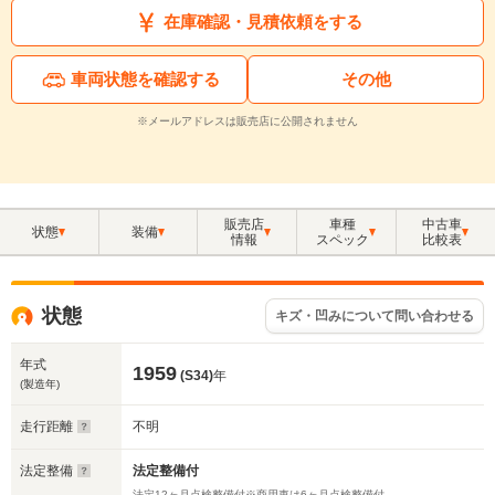
在庫確認・見積依頼をする
車両状態を確認する
その他
※メールアドレスは販売店に公開されません
販売店
車種
中古車
状態
装備
情報
スペック
比較表
状態
キズ・凹みについて問い合わせる
年式
1959
(S34)
年
(製造年)
走行距離
不明
法定整備
法定整備付
法定12ヶ月点検整備付※商用車は6ヶ月点検整備付