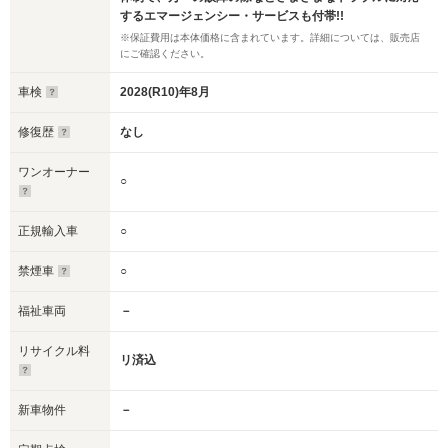
するエマージェンシー・サービスも付帯!!
※保証費用は本体価格に含まれています。詳細については、販売店
にご確認ください。
車検
2028(R10)年8月
修復歴
なし
ワンオーナー
○
正規輸入車
○
禁煙車
○
福祉車両
－
リサイクル料
リ済込
新車物件
－