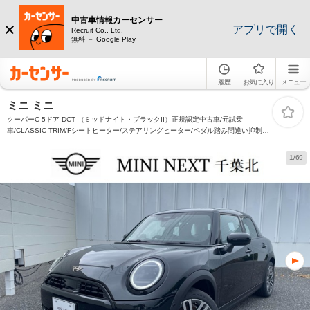
中古車情報カーセンサー
アプリで開く
Recruit Co., Ltd.
無料 － Google Play
履歴
お気に入り
メニュー
ミニ ミニ
クーパーC 5ドア DCT （ミッドナイト・ブラックII）正規認定中古車/元試乗
車/CLASSIC TRIM/Fシートヒーター/ステアリングヒーター/ペダル踏み間違い抑制機
能/衝突被害軽減ブレーキ/パーキングアシスト(並列縦列)/リバースアシスト/アクティ
ブクルーズコントロール
1/69