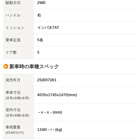
駆動方式
2WD
ハンドル
右
ミッション
インパネ7AT
乗車定員
5名
ドア数
5
新車時の車種スペック
発売年月
25(R07)/01
車体寸法
4035x1745x1470(mm)
(全長x全幅x全高)
室内寸法
－x－x－(mm)
(全長x全幅x全高)
車両重量
1340/－/－(kg)
(AT/MT/CVT)