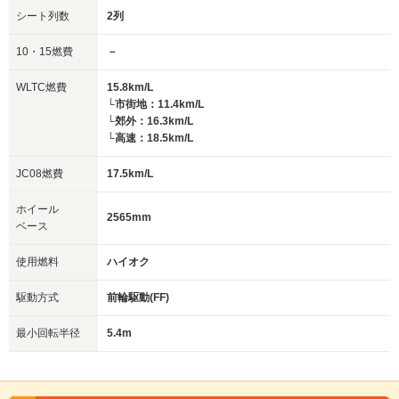
シート列数
2列
10・15燃費
－
WLTC燃費
15.8km/L
└市街地：11.4km/L
└郊外：16.3km/L
└高速：18.5km/L
JC08燃費
17.5km/L
ホイール
2565mm
ベース
使用燃料
ハイオク
駆動方式
前輪駆動(FF)
最小回転半径
5.4m