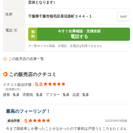
定休となります）
住所
千葉県千葉市稲毛区長沼原町３４４－１
MAP
電話
今すぐ在庫確認・見積依頼
無
電話する
料
※一部ダイヤル回線、IP電話、光電話は利用できません
この販売店の在庫一覧
この販売店のクチコミ
5.0
クチコミ総合評価：
（投稿数1件）
5.0
5.0
5.0
5.0
接客 :
雰囲気 :
アフター :
品質 :
最高のフィーリング！
5
総合評価
2023/06/03投稿
今まで国産車しか乗ったことがなかったので最初は戸惑うところもたくさん