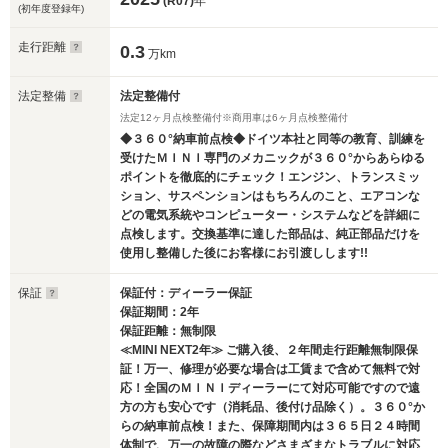
(R07)
年
(初年度登録年)
走行距離
0.3
万km
法定整備
法定整備付
法定12ヶ月点検整備付※商用車は6ヶ月点検整備付
◆３６０°納車前点検◆ドイツ本社と同等の教育、訓練を
受けたＭＩＮＩ専門のメカニックが３６０°からあらゆる
ポイントを徹底的にチェック！エンジン、トランスミッ
ション、サスペンションはもちろんのこと、エアコンな
どの電気系統やコンピューター・システムなどを詳細に
点検します。交換基準に達した部品は、純正部品だけを
使用し整備した後にお客様にお引渡しします!!
保証
保証付：ディーラー保証
保証期間：2年
保証距離：無制限
≪MINI NEXT2年≫ ご購入後、２年間走行距離無制限保
証！万一、修理が必要な場合は工賃まで含めて無料で対
応！全国のＭＩＮＩディーラーにて対応可能ですので遠
方の方も安心です（消耗品、後付け品除く）。３６０°か
らの納車前点検！また、保障期間内は３６５日２４時間
体制で、万一の故障の際などさまざまなトラブルに対応