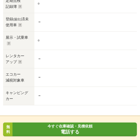
定期点検
○
記録簿
登録
済未
(届出)
－
使用車
展示・試乗車
○
レンタカー
－
アップ
エコカー
－
減税対象車
キャンピング
－
カー
今すぐ在庫確認・見積依頼
無
電話する
料