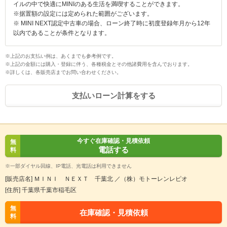
イルの中で快適にMINIのある生活を満喫することができます。
※据置額の設定には定められた範囲がございます。
※ MINI NEXT認定中古車の場合、ローン終了時に初度登録年月から12年
以内であることが条件となります。
※上記のお支払い例は、あくまでも参考例です。
※上記の金額には購入・登録に伴う、各種税金とその他諸費用を含んでおります。
※詳しくは、各販売店までお問い合わせください。
支払いローン計算をする
今すぐ在庫確認・見積依頼
無
電話する
料
※一部ダイヤル回線、IP電話、光電話は利用できません
[販売店名] ＭＩＮＩ ＮＥＸＴ 千葉北 ／（株）モトーレンレピオ
[住所] 千葉県千葉市稲毛区
無
在庫確認・見積依頼
料