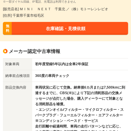
※一部ダイヤル回線、IP電話、光電話は利用できません
[販売店名] ＭＩＮＩ ＮＥＸＴ 千葉北 ／（株）モトーレンレピオ
[住所] 千葉県千葉市稲毛区
無
在庫確認・見積依頼
料
メーカー認定中古車情報
対象車両
初年度登録5年以内は全車2年保証
納車前点検項目
360度の車両チェック
部品交換内容
車両状況に応じて交換。納車後6カ月または7,500kmに到
達するまでに、CBS(※)により下記の消耗部品の交換メ
ッセージが点灯した場合、購入ディーラーにて対象とな
る消耗部品を補償。
・エンジンオイル/フィルター・マイクロフィルター・ス
パークプラグ・フューエルフィルター・エアフィルター
※コンディション・ベースド・サービス
走行距離や経過時間、車両の走行パターンなどに応じ、