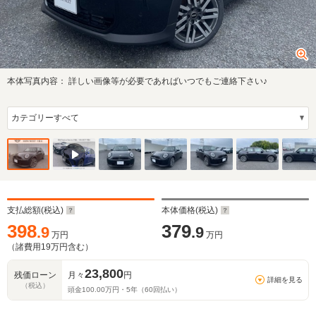
本体写真内容：
詳しい画像等が必要であればいつでもご連絡下さい♪
支払総額(税込)
本体価格(税込)
398
379
.9
.9
万円
万円
（諸費用
19
万円含む）
23,800
残価ローン
月々
円
詳細を見る
（税込）
頭金
100.00
万円・
5
年（
60
回払い）