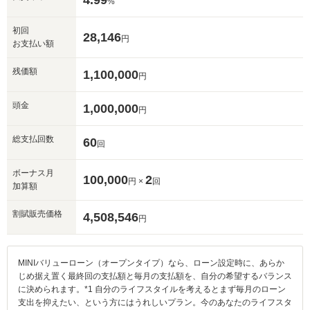
4.99
%
初回
28,146
円
お支払い額
残価額
1,100,000
円
頭金
1,000,000
円
総支払回数
60
回
ボーナス月
100,000
2
円 ×
回
加算額
割賦販売価格
4,508,546
円
MINIバリューローン（オープンタイプ）なら、ローン設定時に、あらか
じめ据え置く最終回の支払額と毎月の支払額を、自分の希望するバランス
に決められます。*1 自分のライフスタイルを考えるとまず毎月のローン
支出を抑えたい、という方にはうれしいプラン。今のあなたのライフスタ