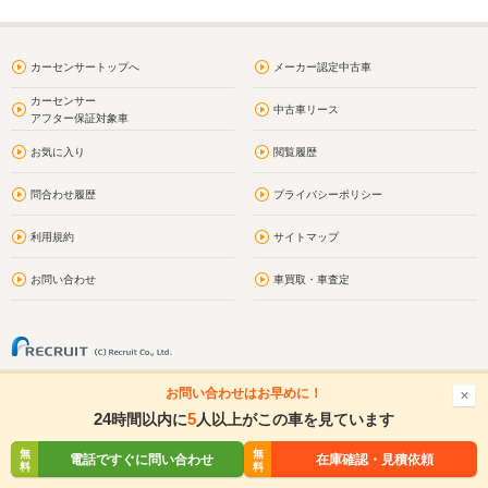
カーセンサートップへ
メーカー認定中古車
カーセンサー
中古車リース
アフター保証対象車
お気に入り
閲覧履歴
問合わせ履歴
プライバシーポリシー
利用規約
サイトマップ
お問い合わせ
車買取・車査定
お問い合わせはお早めに！
24
5
時間以内に
人以上がこの車を見ています
無
無
無
無
電話ですぐに問い合わせ
電話する
在庫確認・見積依頼
在庫確認・見積依頼
料
料
料
料