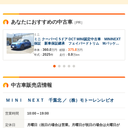
あなたにおすすめの中古車
［PR］
ミニ
ミニ クーパーC 5ドア DCT MINI認定中古車 MININEXT
保証 新車保証継承 フェイバードトリム Mパッケー
ジ 18インチアロイ ETC2.0 クラウドナビゲーショ
360.0
375.8
本体：
万円
総額：
万円
ン 前後カメラ+PDC
2025
0.9
年式：
年
走行：
万km
中古車販売店情報
ＭＩＮＩ ＮＥＸＴ 千葉北 ／（株）モトーレンレピオ
営業時間
10:00～19:00
定休日
月曜日（祝日の場合は営業。月曜日が祝日の場合は火曜日が