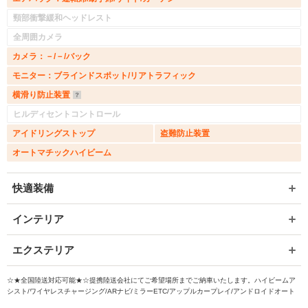
頸部衝撃緩和ヘッドレスト
全周囲カメラ
カメラ：－/－/バック
モニター：ブラインドスポット/リアトラフィック
横滑り防止装置
ヒルディセントコントロール
アイドリングストップ
盗難防止装置
オートマチックハイビーム
快適装備
インテリア
エクステリア
入力途中の情報を保存しますか？
☆★全国陸送対応可能★☆提携陸送会社にてご希望場所までご納車いたします。ハイビームア
※次回問い合わせをする際に自動入力されます
シスト/ワイヤレスチャージング/ARナビ/ミラーETC/アップルカープレイ/アンドロイドオート
※保存された情報は
90
日で破棄されます