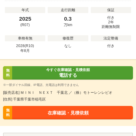
年式
走行距離
保証
付き
2025
0.3
2年
(R07)
万
km
距離無制限
車検有無
修復歴
法定整備
2028(R10)
なし
付き
年
8
月
今すぐ在庫確認・見積依頼
無
電話する
料
※一部ダイヤル回線、IP電話、光電話は利用できません
[販売店名] ＭＩＮＩ ＮＥＸＴ 千葉北 ／（株）モトーレンレピオ
[住所] 千葉県千葉市稲毛区
無
在庫確認・見積依頼
料