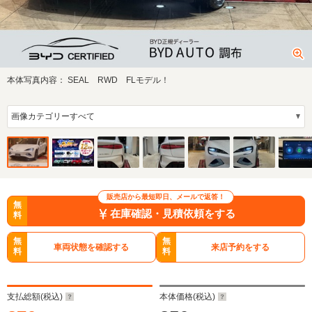
本体写真内容：
SEAL RWD FLモデル！
販売店から最短即日、メールで返答！
無
在庫確認・見積依頼をする
料
無
無
車両状態を確認する
来店予約をする
料
料
支払総額(税込)
本体価格(税込)