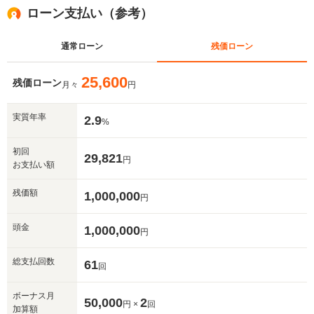
ローン支払い（参考）
通常ローン
残価ローン
25,600
残価ローン
月々
円
実質年率
2.9
%
初回
29,821
円
お支払い額
残価額
1,000,000
円
頭金
1,000,000
円
総支払回数
61
回
ボーナス月
50,000
2
円 ×
回
加算額