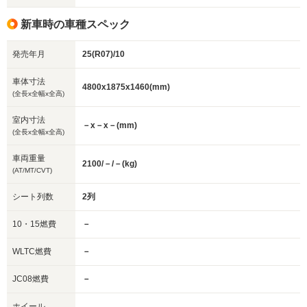
新車時の車種スペック
発売年月
25(R07)/10
車体寸法
4800x1875x1460(mm)
(全長x全幅x全高)
室内寸法
－x－x－(mm)
(全長x全幅x全高)
車両重量
2100/－/－(kg)
(AT/MT/CVT)
シート列数
2列
10・15燃費
－
WLTC燃費
－
JC08燃費
－
ホイール