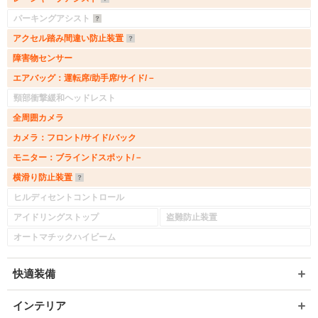
パーキングアシスト
アクセル踏み間違い防止装置
障害物センサー
エアバッグ：運転席/助手席/サイド/－
頸部衝撃緩和ヘッドレスト
全周囲カメラ
カメラ：フロント/サイド/バック
モニター：ブラインドスポット/－
横滑り防止装置
ヒルディセントコントロール
アイドリングストップ
盗難防止装置
オートマチックハイビーム
快適装備
インテリア