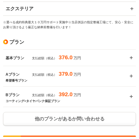
エクステリア
☆選べる成約特典最大１０万円サポート実施中☆当店併設の指定整備工場にて、安心・安全に
お乗り頂けるよう厳正な納車前整備を行います！
プラン
入力途中の情報を保存しますか？
376.0
万円
基本プラン
支払総額（税込）
※次回問い合わせをする際に自動入力されます
379.0
※保存された情報は
90
日で破棄されます
万円
Aプラン
支払総額（税込）
希望番号プラン
いいえ
はい
392.0
万円
Bプラン
支払総額（税込）
コーティング+タイヤパンク保証プラン
他のプランがあるか問い合わせる