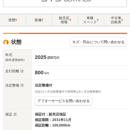
販売店
車種
中古車
状態
装備
情報
スペック
比較表
状態
キズ・凹みについて問い合わせる
年式
2025
(R07)
年
(初年度登録年)
走行距離
800
km
法定整備
法定整備付
法定12ヶ月点検整備付※商用車は6ヶ月点検整備付
アフターサービスを問い合わせる
保証
保証付：販売店保証
保証期限：2031年11月
保証距離：100,000km