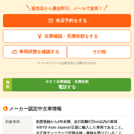
販売店から最短即日、メールで返答！
来店予約をする
在庫確認・見積依頼をする
車両状態を確認する
その他
※メールアドレスは販売店に公開されません
今すぐ在庫確認・見積依頼
無
電話する
料
メーカー認定中古車情報
対象車両
初度登録から4年未満、走行距離5万km以内の車両
※BYD Auto Japanが正規に輸入した車両であること。
※正規ディーラーで定期点検・車検を受けていること。