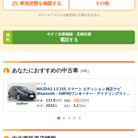
車両状態を確認する
その他
※メールアドレスは販売店に公開されません
今すぐ在庫確認・見積依頼
無
電話する
料
あなたにおすすめの中古車
［PR］
マツダ
MAZDA2 1.5 15S スマート エディション 純正ナビ
(Bluetooth・AMFM)ワンオーナー・アイドリングストッ
プ・スマートキー・ドライブレコーダー・純正フロアマ
137.0
142.9
本体：
万円
総額：
万円
ット・レーンキープアシスト・コーナーセンサー・ドア
2022
3.1
年式：
年
走行：
万km
バイザー