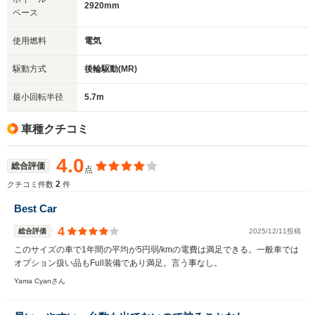
2920mm
ベース
使用燃料
電気
駆動方式
後輪駆動(MR)
最小回転半径
5.7m
車種クチコミ
4.0
総合評価
点
2
クチコミ件数
件
Best Car
4
総合評価
2025/12/11投稿
このサイズの車で1年間の平均が5円弱/kmの電費は満足できる。一般車では
オプション扱い品もFull装備であり満足。言う事なし。
Yama Cyanさん