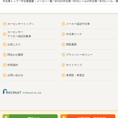
中古車トップ
中古車検索：メーカー一覧
BYDの中古車
BYDシールの中古車
BYDシール・
カーセンサートップへ
メーカー認定中古車
カーセンサー
中古車リース
アフター保証対象車
お気に入り
閲覧履歴
問合わせ履歴
プライバシーポリシー
利用規約
サイトマップ
お問い合わせ
車買取・車査定
無
無