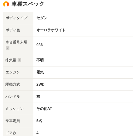
車種スペック
ボディタイプ
セダン
ボディ色
オーロラホワイト
車台番号末尾
986
排気量
不明
エンジン
電気
駆動方式
2WD
ハンドル
右
ミッション
その他AT
乗車定員
5名
ドア数
4