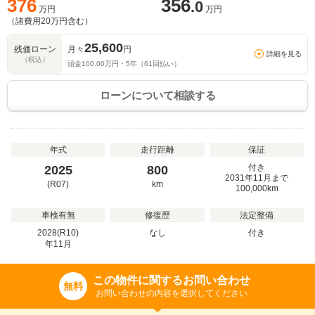
376
356
.0
万円
万円
（諸費用
20
万円含む）
25,600
残価ローン
月々
円
詳細を見る
（税込）
頭金
100.00
万円・
5
年（
61
回払い）
ローンについて相談する
年式
走行距離
保証
付き
2025
800
2031年11月まで
(R07)
km
100,000km
車検有無
修復歴
法定整備
2028(R10)
なし
付き
年
11
月
この物件に関するお問い合わせ
無料
お問い合わせの内容を選択してください