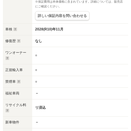
※保証費用は本体価格に含まれています。詳細については、販売店
にご確認ください。
詳しい保証内容を問い合わせる
車検
2028(R10)年11月
修復歴
なし
ワンオーナー
○
正規輸入車
○
禁煙車
○
福祉車両
－
リサイクル料
リ済込
新車物件
－