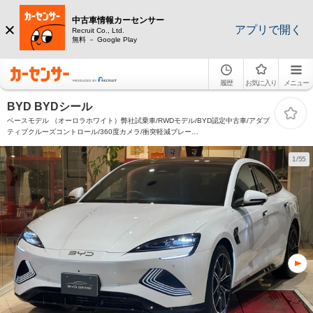
中古車情報カーセンサー
アプリで開く
Recruit Co., Ltd.
無料 － Google Play
履歴
お気に入り
メニュー
BYD BYDシール
ベースモデル （オーロラホワイト）弊社試乗車/RWDモデル/BYD認定中古車/アダプ
ティブクルーズコントロール/360度カメラ/衝突軽減ブレー
キ/AppleCarPlay/AndroidAuto/シートヒーター/ベンチレーション/ガラスルーフ/電動
サンシェード
1/55