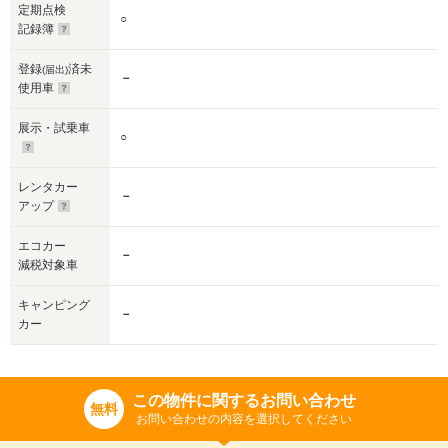
定期点検
○
記録簿
登録
済未
(届出)
－
使用車
展示・試乗車
○
レンタカー
－
アップ
エコカー
－
減税対象車
キャンピング
－
カー
この物件に関するお問い合わせ
無料
お問い合わせの内容を選択してください