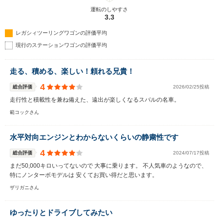
運転のしやすさ
3.3
レガシィツーリングワゴンの評価平均
現行のステーションワゴンの評価平均
走る、積める、楽しい！頼れる兄貴！
4
総合評価
2026/02/25投稿
走行性と積載性を兼ね備えた、遠出が楽しくなるスバルの名車。
範コックさん
水平対向エンジンとわからないくらいの静粛性です
4
総合評価
2024/07/17投稿
まだ50,000キロいってないので 大事に乗ります。 不人気車のようなので、
特にノンターボモデルは 安くてお買い得だと思います。
ザリガニさん
ゆったりとドライブしてみたい