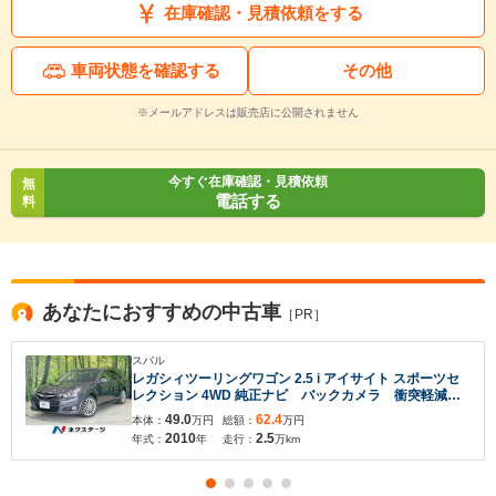
在庫確認・見積依頼をする
車両状態を確認する
その他
※メールアドレスは販売店に公開されません
今すぐ在庫確認・見積依頼
無
電話する
料
あなたにおすすめの中古車
［PR］
スバル
レガシィツーリングワゴン 2.5 i アイサイト スポーツセ
レクション 4WD 純正ナビ バックカメラ 衝突軽減
レーダークルーズ ドラレコ ETC HIDヘッド ハー
49.0
62.4
本体：
万円
総額：
万円
フレザー 車線逸脱警報 スマートキー 純正革巻きス
2010
2.5
年式：
年
走行：
万km
テアリング ステアリングスイッチ 電動格納ミラー