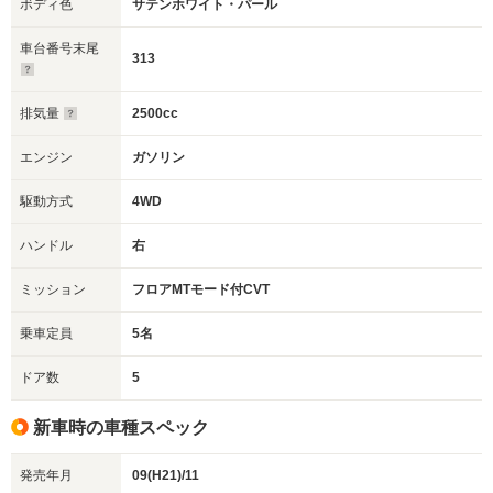
ボディ色
サテンホワイト・パール
車台番号末尾
313
排気量
2500cc
エンジン
ガソリン
駆動方式
4WD
ハンドル
右
ミッション
フロアMTモード付CVT
乗車定員
5名
ドア数
5
新車時の車種スペック
発売年月
09(H21)/11