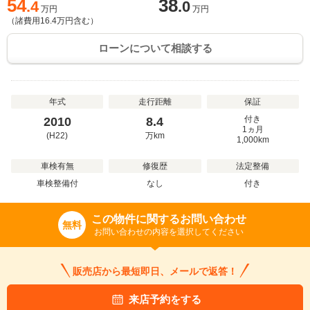
54
38
.4
.0
万円
万円
（諸費用
16.4
万円含む）
ローンについて相談する
年式
走行距離
保証
付き
2010
8.4
1ヵ月
(H22)
万
km
1,000km
車検有無
修復歴
法定整備
車検整備付
なし
付き
この物件に関するお問い合わせ
無料
お問い合わせの内容を選択してください
販売店から最短即日、メールで返答！
来店予約をする