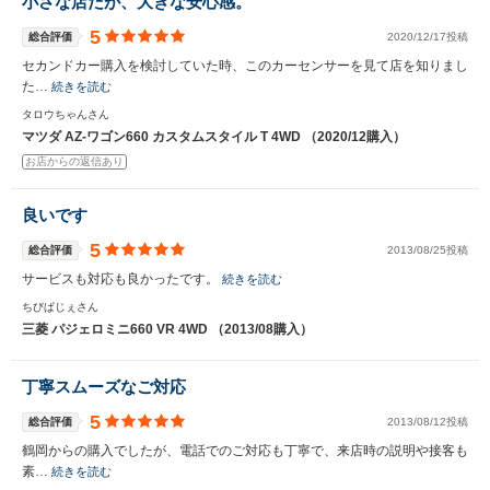
小さな店だが、大きな安心感。
5
総合評価
2020/12/17投稿
セカンドカー購入を検討していた時、このカーセンサーを見て店を知りまし
た…
続きを読む
タロウちゃんさん
マツダ AZ-ワゴン660 カスタムスタイル T 4WD （2020/12購入）
お店からの返信あり
良いです
5
総合評価
2013/08/25投稿
サービスも対応も良かったです。
続きを読む
ちびぱじぇさん
三菱 パジェロミニ660 VR 4WD （2013/08購入）
丁寧スムーズなご対応
5
総合評価
2013/08/12投稿
鶴岡からの購入でしたが、電話でのご対応も丁寧で、来店時の説明や接客も
素…
続きを読む