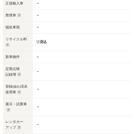
正規輸入車
－
禁煙車
－
福祉車両
－
リサイクル料
リ済込
新車物件
－
定期点検
－
記録簿
登録
済未
(届出)
－
使用車
展示・試乗車
－
レンタカー
－
アップ