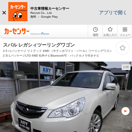
中古車情報カーセンサー
アプリで開く
Recruit Co., Ltd.
無料 － Google Play
履歴
お気に入り
メニュー
スバル レガシィツーリングワゴン
2.5 i Lパッケージ リミテッド 4WD （サテンホワイト・パール）ツーリングワゴン
2.5i LパッケージLTD 4WD 社外ナビBluetooth可・バックカメラ付きナビ
1/35