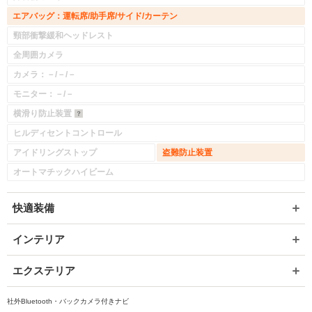
エアバッグ：運転席/助手席/サイド/カーテン
頸部衝撃緩和ヘッドレスト
全周囲カメラ
カメラ：－/－/－
モニター：－/－
横滑り防止装置
ヒルディセントコントロール
アイドリングストップ
盗難防止装置
オートマチックハイビーム
快適装備
インテリア
エクステリア
社外Bluetooth・バックカメラ付きナビ