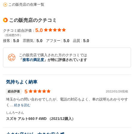
この販売店の在庫一覧
この販売店のクチコミ
5.0
クチコミ総合評価：
（投稿数5件）
5.0
5.0
5.0
5.0
接客 :
雰囲気 :
アフター :
品質 :
この販売店で購入された方のクチコミでは
「
接客の満足度
」が特に評価されています
気持ちよく納車
5
総合評価
2022/01/26投稿
埼玉からの問い合わせでしたが、電話の対応もよく、車の説明もわかりやす
く…
続きを読む
しんろーさん
スズキ アルト660 F 4WD （2021/12購入）