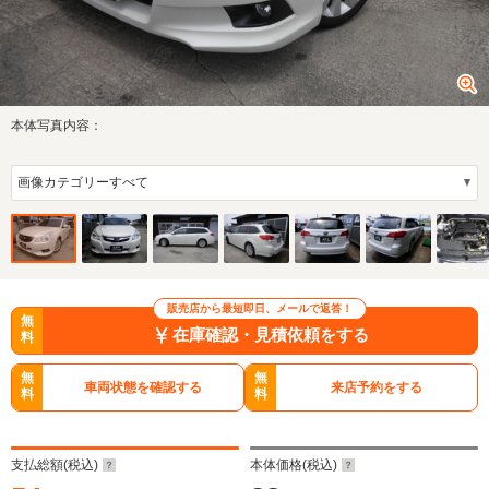
本体写真内容：
販売店から最短即日、メールで返答！
無
在庫確認・見積依頼をする
料
無
無
車両状態を確認する
来店予約をする
料
料
支払総額(税込)
本体価格(税込)