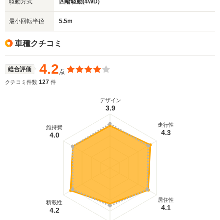
駆動方式
四輪駆動(4WD)
最小回転半径
5.5m
車種クチコミ
4.2
総合評価
点
127
クチコミ件数
件
デザイン
3.9
走行性
維持費
4.3
4.0
居住性
積載性
4.1
4.2