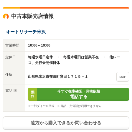
中古車販売店情報
オートリサーチ米沢
入力途中の情報を保存しますか？
※次回問い合わせをする際に自動入力されます
営業時間
10:00～19:00
※保存された情報は
90
日で破棄されます
定休日
毎週水曜日定休 ・ 毎週木曜日は営業不在 ・ 他レー
ス、走行会開催日休
いいえ
はい
住所
山形県米沢市窪田町窪田１７１５－１
MAP
電話
今すぐ在庫確認・見積依頼
無
電話する
料
※一部ダイヤル回線、IP電話、光電話は利用できません
遠方から購入できるか問い合わせる