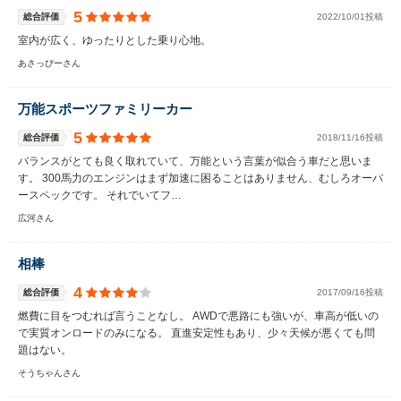
5
総合評価
2022/10/01投稿
室内が広く、ゆったりとした乗り心地。
あさっぴーさん
万能スポーツファミリーカー
5
総合評価
2018/11/16投稿
バランスがとても良く取れていて、万能という言葉が似合う車だと思いま
す。 300馬力のエンジンはまず加速に困ることはありません、むしろオーバ
ースペックです。 それでいてフ…
広河さん
相棒
4
総合評価
2017/09/16投稿
燃費に目をつむれば言うことなし。 AWDで悪路にも強いが、車高が低いの
で実質オンロードのみになる。 直進安定性もあり、少々天候が悪くても問
題はない。
そうちゃんさん