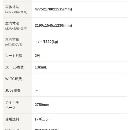
車体寸法
4775x1780x1535(mm)
(全長x全幅x全高)
室内寸法
2190x1545x1230(mm)
(全長x全幅x全高)
車両重量
－/－/1520(kg)
(AT/MT/CVT)
シート列数
2列
10・15燃費
13km/L
WLTC燃費
－
JC08燃費
－
ホイール
2750mm
ベース
使用燃料
レギュラー