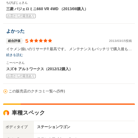
ちびぱじぇさん
三菱 パジェロミニ660 VR 4WD （2013/08購入）
お店からの返信あり
よかった
5
総合評価
2013/03/15投稿
イケメン揃いのリサーチ!! 最高です。 メンテナンスもバッチリで購入後も…
続きを読む
こーぺーさん
スズキ アルトワークス（2012/12購入）
お店からの返信あり
この販売店のクチコミ一覧へ(5件)
車種スペック
ボディタイプ
ステーションワゴン